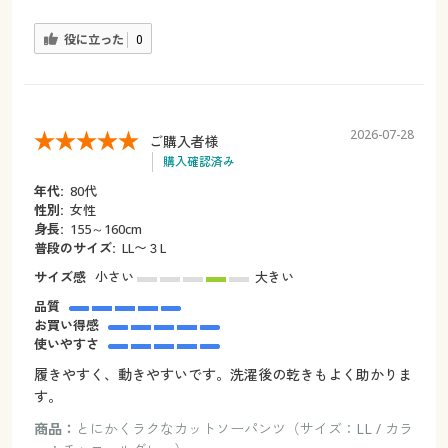
役に立った
0
2026-07-28
ご購入者様
購入確認済み
年代:
80代
性別:
女性
身長:
155～160cm
普段のサイズ:
LL〜３L
サイズ感
小さい
大きい
品質
お買い得感
使いやすさ
履きやすく、動きやすいです。洗濯後の乾きもよく助かりま
す。
商品：
とにかくラクなカットソーパンツ（サイズ：LL / カラ