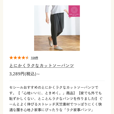
大きいサイズ
制服・スクールすべて
美容・健康・サプリメント
寝具・ベッド
制服・スクール
美容・健康通販すべて
家具・収納
キッチン・雑貨・日用品
バーゲン
大きいサイズ通販すべて
制服・学生服
カーテン・ラグ・ファブリック
大きいサイズ
制服・スクールすべて
美容・健康・サプリメント
寝具・ベッド
詳細検索
バーゲンセール
大きいサイズ レディース服
ジュニア・ティーンズ下着
バーゲン
大きいサイズ通販すべて
制服・学生服
カーテン・ラグ・ファブリック
商品カテゴリ一覧
シークレットセール
大きいサイズ レディース下着
詳細検索
バーゲンセール
大きいサイズ レディース服
ジュニア・ティーンズ下着
カタログ
104件
大きいサイズ メンズ
商品カテゴリ一覧
シークレットセール
大きいサイズ レディース下着
とにかくラクなカットソーパンツ
カタログ・チラシからのご注文
3,289円(税込)～
カタログ
大きいサイズ 事務・制服
大きいサイズ メンズ
デジタルカタログ
カタログ・チラシからのご注文
セシールおすすめのとにかくラクなカットソーパンツで
大きいサイズ 事務・制服
す。【「心地いいに、ときめく。」商品】【家でも外でも
カタログ無料プレゼント
恥ずかしくない、とことんラクなパンツを作りました!】ぐ
デジタルカタログ
ーんとよく伸びるストレッチ天竺素材でつっぱりにくく快
適な履き心地♪家事にぴったりな「ラク家事パンツ」
会員メニュー