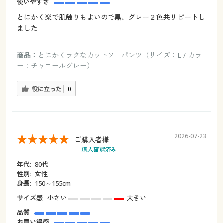
使いやすさ
とにかく楽で肌触りもよいので黒、グレー２色共リピートし
ました
商品：
とにかくラクなカットソーパンツ（サイズ：L / カラ
ー：チャコールグレー）
役に立った
0
2026-07-23
ご購入者様
購入確認済み
年代:
80代
性別:
女性
身長:
150～155cm
サイズ感
小さい
大きい
品質
お買い得感