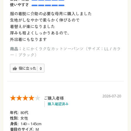
使いやすさ
服の着脱に介助の必要な母用に購入しました
生地がしなやかで柔らかく伸びるので
着替えが楽になりました
厚みも程よくしっかりあるので、
外出着にもなります
商品：
とにかくラクなカットソーパンツ（サイズ：LL / カラ
ー：ブラック）
役に立った
0
2026-07-20
ご購入者様
購入確認済み
年代:
80代
性別:
女性
身長:
140～145cm
普段のサイズ:
M