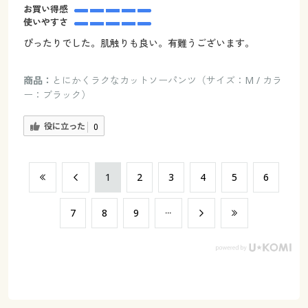
お買い得感
使いやすさ
ぴったりでした。肌触りも良い。有難うございます。
商品：
とにかくラクなカットソーパンツ（サイズ：M / カラ
ー：ブラック）
役に立った
0
​1
​2
​3
​4
​5
​6
​7
​8
​9