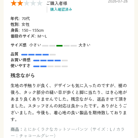
2026-07-28
ご購入者様
購入確認済み
年代:
70代
性別:
女性
身長:
150～155cm
普段のサイズ:
M〜L
サイズ感
小さい
大きい
品質
お買い得感
使いやすさ
残念ながら
生地の手触りが良く、デザインも気に入ったのですが、裾の
後ろ、タック部分の縫い目が歩くと脚に当たり、はき心地が
あまり良くありませんでした。残念ながら、返品させて頂き
ました。スタッフさんの対応は良かったです。ありがとうご
ざいました。今後も、着心地の良い製品を期待致しておりま
す。
商品：
とにかくラクなカットソーパンツ（サイズ：L / カラ
ー：チャコールグレー）