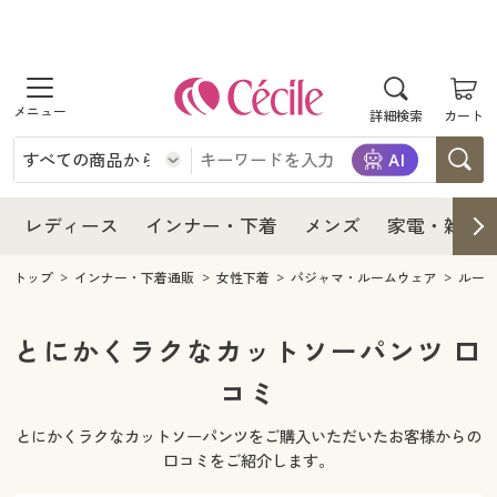
商品を探す
レディース
商品を探す
詳細検索
カート
インナー・下着
レディース通販すべて
レディース
メンズ
インナー・下着通販すべて
レディースファッション
インナー・下着
レディース通販すべて
レディース
インナー・下着
メンズ
家電・雑貨
家電・雑貨
メンズ通販すべて
女性下着
女性下着
メンズ
インナー・下着通販すべて
レディースファッション
トップ
インナー・下着通販
女性下着
パジャマ・ルームウェア
ルー
寝具・インテリア・家具
家電・雑貨すべて
メンズファッション
メンズ下着
家電・雑貨
メンズ通販すべて
女性下着
女性下着
とにかくラクなカットソーパンツ 口
美容・健康
寝具・インテリア・家具通販すべて
コミ
家電
メンズ下着
ジュニア・ティーンズ下着
寝具・インテリア・家具
家電・雑貨すべて
メンズファッション
メンズ下着
とにかくラクなカットソーパンツをご購入いただいたお客様からの
制服・スクール
美容・健康通販すべて
家具・収納
キッチン・雑貨・日用品
美容・健康
寝具・インテリア・家具通販すべて
家電
メンズ下着
口コミをご紹介します。
ジュニア・ティーンズ下着