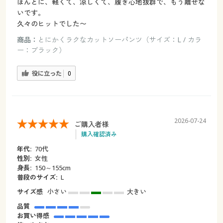
ほんとに、軽くて、涼しくて、履き心地抜群で、もう離せな
いです。
久々のヒットでした〜
商品：
とにかくラクなカットソーパンツ（サイズ：L / カラ
ー：ブラック）
役に立った
0
2026-07-24
ご購入者様
購入確認済み
年代:
70代
性別:
女性
身長:
150～155cm
普段のサイズ:
L
サイズ感
小さい
大きい
品質
お買い得感