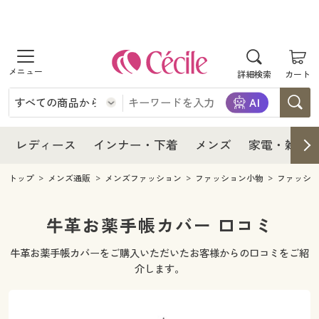
商品を探す
レディース
商品を探す
詳細検索
カート
インナー・下着
レディース通販すべて
レディース
メンズ
インナー・下着通販すべて
レディースファッション
インナー・下着
レディース通販すべて
レディース
インナー・下着
メンズ
家電・雑貨
家電・雑貨
メンズ通販すべて
女性下着
女性下着
メンズ
インナー・下着通販すべて
レディースファッション
トップ
メンズ通販
メンズファッション
ファッション小物
ファッショ
寝具・インテリア・家具
家電・雑貨すべて
メンズファッション
メンズ下着
家電・雑貨
メンズ通販すべて
女性下着
女性下着
牛革お薬手帳カバー 口コミ
美容・健康
寝具・インテリア・家具通販すべて
家電
メンズ下着
ジュニア・ティーンズ下着
牛革お薬手帳カバーをご購入いただいたお客様からの口コミをご紹
寝具・インテリア・家具
家電・雑貨すべて
メンズファッション
メンズ下着
介します。
制服・スクール
美容・健康通販すべて
家具・収納
キッチン・雑貨・日用品
美容・健康
寝具・インテリア・家具通販すべて
家電
メンズ下着
ジュニア・ティーンズ下着