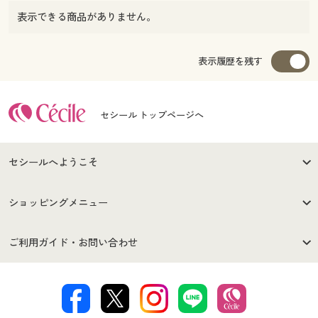
表示できる商品がありません。
表示履歴を残す
セシール トップページへ
セシールへようこそ
はじめての方へ
ご利用環境について
ショッピングメニュー
セシールご利用規約
プライバシーポリシー
商品カテゴリ
バーゲンセール
ご利用ガイド・お問い合わせ
特定商取引法に基づく表示
古物営業法に基づく表示
カタログ・チラシからのご注
デジタルカタログ
ご注文は
お届けは
文
著作権・商標について
会社案内
交換・返品は
お支払は