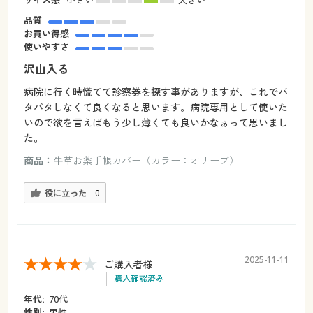
サイズ感
小さい
大きい
品質
お買い得感
使いやすさ
沢山入る
病院に行く時慌てて診察券を探す事がありますが、これでバ
タバタしなくて良くなると思います。病院専用として使いた
いので欲を言えばもう少し薄くても良いかなぁって思いまし
た。
商品：
牛革お薬手帳カバー（カラー：オリーブ）
役に立った
0
2025-11-11
ご購入者様
購入確認済み
年代:
70代
性別:
男性