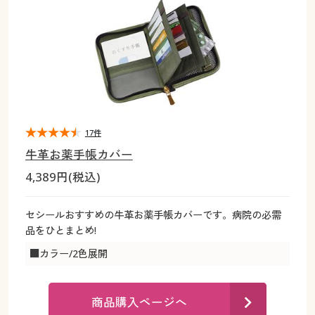
大きいサイズ
制服・スクールすべて
美容・健康・サプリメント
寝具・ベッド
制服・スクール
美容・健康通販すべて
家具・収納
キッチン・雑貨・日用品
バーゲン
大きいサイズ通販すべて
制服・学生服
カーテン・ラグ・ファブリック
大きいサイズ
制服・スクールすべて
美容・健康・サプリメント
寝具・ベッド
詳細検索
バーゲンセール
大きいサイズ レディース服
ジュニア・ティーンズ下着
バーゲン
大きいサイズ通販すべて
制服・学生服
カーテン・ラグ・ファブリック
商品カテゴリ一覧
シークレットセール
大きいサイズ レディース下着
詳細検索
バーゲンセール
大きいサイズ レディース服
ジュニア・ティーンズ下着
17件
牛革お薬手帳カバー
カタログ
大きいサイズ メンズ
商品カテゴリ一覧
シークレットセール
大きいサイズ レディース下着
4,389円(税込)
カタログ・チラシからのご注文
カタログ
大きいサイズ 事務・制服
大きいサイズ メンズ
セシールおすすめの牛革お薬手帳カバーです。病院の必需
品をひとまとめ!
デジタルカタログ
カタログ・チラシからのご注文
大きいサイズ 事務・制服
■カラー/2色展開
カタログ無料プレゼント
デジタルカタログ
商品購入ページへ
会員メニュー