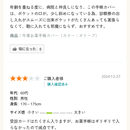
年齢を重ねる度に、病院と仲良しになり、この手帳カバー
は、ポケットの口が，少し斜めになっている為、診察券の出
し入れがスムーズに出来ポケットがたくさんあっても嵩張ら
なくて、鞄に入れても邪魔にならず、おすすめです。
商品：
牛革お薬手帳カバー（カラー：オリーブ）
役に立った
0
2024-12-27
ご購入者様
購入確認済み
年代:
60代
性別:
男性
身長:
170～175cm
サイズ感
小さい
大きい
受診カードはたくさん入りますが、お薬手帳はギリギリで入
らなかったので減点です。