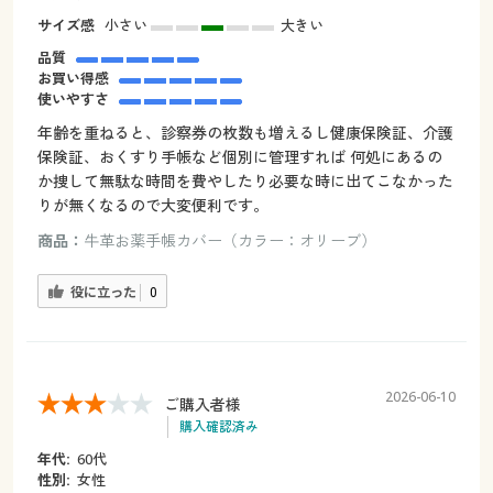
サイズ感
小さい
大きい
品質
お買い得感
使いやすさ
年齢を重ねると、診察券の枚数も増えるし健康保険証、介護
保険証、おくすり手帳など個別に管理すれば 何処にあるの
か捜して無駄な時間を費やしたり必要な時に出てこなかった
りが無くなるので大変便利です。
商品：
牛革お薬手帳カバー（カラー：オリーブ）
役に立った
0
2026-06-10
ご購入者様
購入確認済み
年代:
60代
性別:
女性