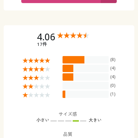
カタログ無料プレゼント
マイページ
会員メニュー
閲覧履歴
マイページ
4.06
17件
お気に入り
閲覧履歴
(8)
サポート
お気に入り
(4)
ご利用ガイド
(4)
サポート
(0)
よくある質問とお問い合わせ
(1)
ご利用ガイド
よくある質問とお問い合わせ
サイズ感
小さい
大きい
品質