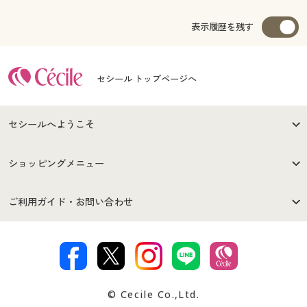
表示履歴を残す
セシール トップページへ
セシールへようこそ
はじめての方へ
ご利用環境について
ショッピングメニュー
セシールご利用規約
プライバシーポリシー
商品カテゴリ
バーゲンセール
ご利用ガイド・お問い合わせ
特定商取引法に基づく表示
古物営業法に基づく表示
カタログ・チラシからのご注
デジタルカタログ
ご注文は
お届けは
文
著作権・商標について
会社案内
交換・返品は
お支払は
カタログ無料プレゼント
特集一覧
© Cecile Co.,Ltd.
会員登録・お客様情報変更に
お客様番号・パスワードをお