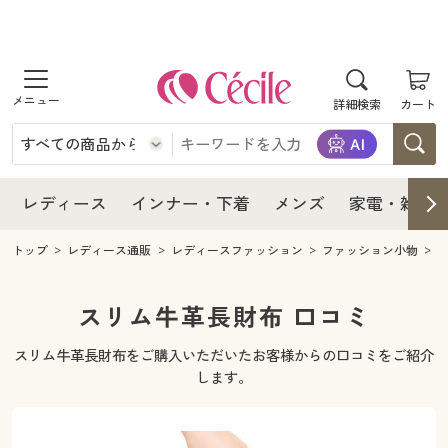
商品を探す
レディース
商品を探す
詳細検索
カート
インナー・下着
レディース通販すべて
レディース
メンズ
インナー・下着通販すべて
レディースファッション
インナー・下着
レディース通販すべて
レディース
インナー・下着
メンズ
家電・雑貨
家電・雑貨
メンズ通販すべて
女性下着
女性下着
メンズ
インナー・下着通販すべて
レディースファッション
トップ
レディース通販
レディースファッション
ファッション小物
寝具・インテリア・家具
家電・雑貨すべて
メンズファッション
メンズ下着
家電・雑貨
メンズ通販すべて
女性下着
女性下着
スリム牛革長財布 口コミ
美容・健康
寝具・インテリア・家具通販すべて
家電
メンズ下着
ジュニア・ティーンズ下着
スリム牛革長財布をご購入いただいたお客様からの口コミをご紹介
寝具・インテリア・家具
家電・雑貨すべて
メンズファッション
メンズ下着
します。
制服・スクール
美容・健康通販すべて
家具・収納
キッチン・雑貨・日用品
美容・健康
寝具・インテリア・家具通販すべて
家電
メンズ下着
ジュニア・ティーンズ下着