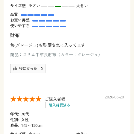
サイズ感
小さい
大きい
品質
お買い得感
使いやすさ
財布
色(グレージュ)も形.薄さ気に入ってます
商品：
スリム牛革長財布（カラー：グレージュ）
役に立った
0
2026-06-20
ご購入者様
購入確認済み
年代:
70代
性別:
女性
身長:
145～150cm
サイズ感
小さい
大きい