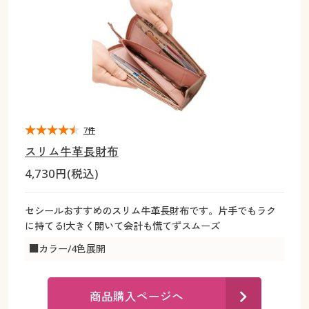
大きいサイズ
制服・スクールすべて
美容・健康・サプリメント
寝具・ベッド
制服・スクール
美容・健康通販すべて
家具・収納
キッチン・雑貨・日用品
バーゲン
大きいサイズ通販すべて
制服・学生服
カーテン・ラグ・ファブリック
大きいサイズ
制服・スクールすべて
美容・健康・サプリメント
寝具・ベッド
詳細検索
バーゲンセール
大きいサイズ レディース服
ジュニア・ティーンズ下着
バーゲン
大きいサイズ通販すべて
制服・学生服
カーテン・ラグ・ファブリック
商品カテゴリ一覧
シークレットセール
大きいサイズ レディース下着
詳細検索
バーゲンセール
大きいサイズ レディース服
ジュニア・ティーンズ下着
7件
スリム牛革長財布
カタログ
大きいサイズ メンズ
商品カテゴリ一覧
シークレットセール
大きいサイズ レディース下着
4,730円(税込)
カタログ・チラシからのご注文
カタログ
大きいサイズ 事務・制服
大きいサイズ メンズ
セシールおすすめのスリム牛革長財布です。片手でもラク
に持てる!大きく開いて会計も慌てずスムーズ
デジタルカタログ
カタログ・チラシからのご注文
大きいサイズ 事務・制服
■カラー/4色展開
カタログ無料プレゼント
デジタルカタログ
商品購入ページへ
会員メニュー