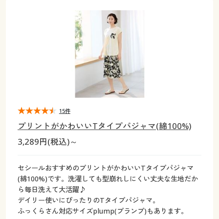
大きいサイズ
制服・スクールすべて
美容・健康・サプリメント
寝具・ベッド
制服・スクール
美容・健康通販すべて
家具・収納
キッチン・雑貨・日用品
バーゲン
大きいサイズ通販すべて
制服・学生服
カーテン・ラグ・ファブリック
大きいサイズ
制服・スクールすべて
美容・健康・サプリメント
寝具・ベッド
詳細検索
バーゲンセール
大きいサイズ レディース服
ジュニア・ティーンズ下着
バーゲン
大きいサイズ通販すべて
制服・学生服
カーテン・ラグ・ファブリック
商品カテゴリ一覧
シークレットセール
大きいサイズ レディース下着
詳細検索
バーゲンセール
大きいサイズ レディース服
ジュニア・ティーンズ下着
カタログ
15件
大きいサイズ メンズ
商品カテゴリ一覧
シークレットセール
大きいサイズ レディース下着
プリントがかわいいTタイプパジャマ(綿100%)
カタログ・チラシからのご注文
3,289円(税込)～
カタログ
大きいサイズ 事務・制服
大きいサイズ メンズ
デジタルカタログ
カタログ・チラシからのご注文
セシールおすすめのプリントがかわいいTタイプパジャマ
大きいサイズ 事務・制服
(綿100%)です。洗濯しても型崩れしにくい丈夫な生地だか
カタログ無料プレゼント
ら毎日洗えて大活躍♪
デジタルカタログ
デイリー使いにぴったりのTタイプパジャマ。
ふっくらさん対応サイズplump(プランプ)もあります。
会員メニュー