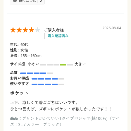
役に立った
0
2026-08-04
ご購入者様
購入確認済み
年代:
60代
性別:
女性
身長:
155～160cm
サイズ感
小さい
大きい
品質
お買い得感
使いやすさ
ポケット
上下、涼しくて着ごごちはいいです。
ひとつ言えば、ズボンにポケットが欲しかったです！！
商品：
プリントがかわいいTタイプパジャマ(綿100%)（サイ
ズ：3L / カラー：ブラック）