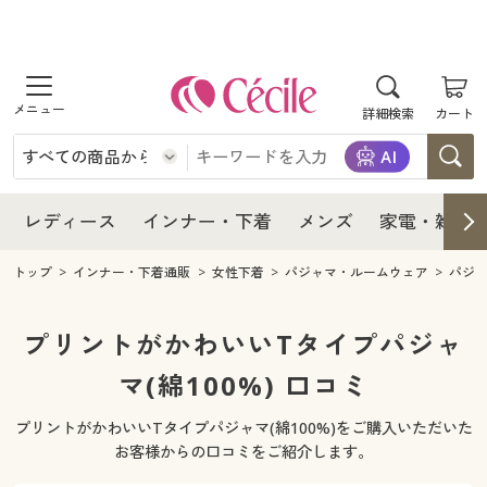
商品を探す
レディース
商品を探す
詳細検索
カート
インナー・下着
レディース通販すべて
レディース
メンズ
インナー・下着通販すべて
レディースファッション
インナー・下着
レディース通販すべて
レディース
インナー・下着
メンズ
家電・雑貨
家電・雑貨
メンズ通販すべて
女性下着
女性下着
メンズ
インナー・下着通販すべて
レディースファッション
トップ
インナー・下着通販
女性下着
パジャマ・ルームウェア
パジ
寝具・インテリア・家具
家電・雑貨すべて
メンズファッション
メンズ下着
家電・雑貨
メンズ通販すべて
女性下着
女性下着
プリントがかわいいTタイプパジャ
美容・健康
寝具・インテリア・家具通販すべて
マ(綿100%) 口コミ
家電
メンズ下着
ジュニア・ティーンズ下着
寝具・インテリア・家具
家電・雑貨すべて
メンズファッション
メンズ下着
プリントがかわいいTタイプパジャマ(綿100%)をご購入いただいた
制服・スクール
美容・健康通販すべて
家具・収納
キッチン・雑貨・日用品
美容・健康
寝具・インテリア・家具通販すべて
家電
メンズ下着
お客様からの口コミをご紹介します。
ジュニア・ティーンズ下着