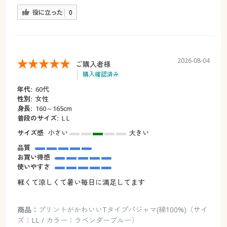
役に立った
0
2026-08-04
ご購入者様
購入確認済み
年代:
60代
性別:
女性
身長:
160～165cm
普段のサイズ:
L L
サイズ感
小さい
大きい
品質
お買い得感
使いやすさ
軽くて涼しくて暑い毎日に満足してます
商品：
プリントがかわいいTタイプパジャマ(綿100%)（サイ
ズ：LL / カラー：ラベンダーブルー）