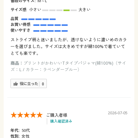
普段のサイズ:
M～L
サイズ感
小さい
大きい
品質
お買い得感
使いやすさ
ストライプ柄と迷いましたが、透けないように濃いめのカラ
ーを選びました。サイズは大きめですが綿100%で着ていて
とても楽です。
商品：
プリントがかわいいTタイプパジャマ(綿100%)（サイ
ズ：L / カラー：ラベンダーブルー）
役に立った
0
2026-07-05
ご購入者様
購入確認済み
年代:
50代
性別:
女性