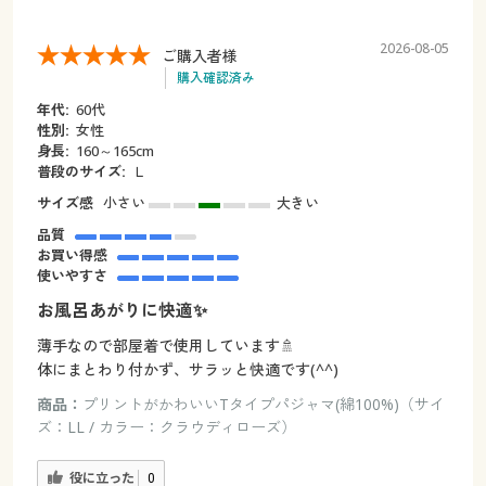
2026-08-05
ご購入者様
購入確認済み
年代:
60代
性別:
女性
身長:
160～165cm
普段のサイズ:
Ｌ
サイズ感
小さい
大きい
品質
お買い得感
使いやすさ
お風呂あがりに快適✨
薄手なので部屋着で使用しています🚿
体にまとわり付かず、サラッと快適です(^^)
商品：
プリントがかわいいTタイプパジャマ(綿100%)（サイ
ズ：LL / カラー：クラウディローズ）
役に立った
0