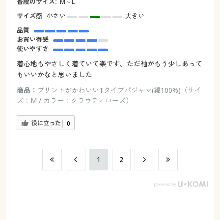
普段のサイズ:
М～L
サイズ感
小さい
大きい
品質
お買い得感
使いやすさ
着心地もやさしく着ていて楽です。ただ袖がもう少しあって
もいいかなと思いました
商品：
プリントがかわいいTタイプパジャマ(綿100%)（サイ
ズ：M / カラー：クラウディローズ）
役に立った
0
​1
​2