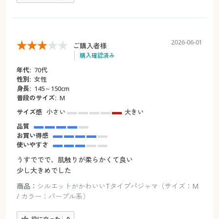
2026-06-01
ご購入者様
購入確認済み
年代:
70代
性別:
女性
身長:
145～150cm
普段のサイズ:
M
サイズ感
小さい
大きい
品質
お買い得感
使いやすさ
うすででで、肌触りが柔らかくて良い
少し大きめでした
商品：
シルエットがかわいいTタイプパジャマ（サイズ：M
/ カラー：パープル系）