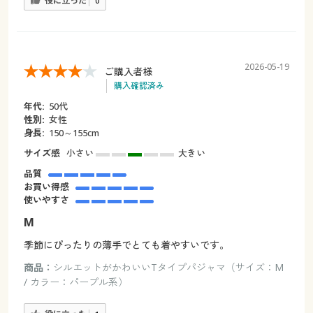
役に立った
0
2026-05-19
ご購入者様
購入確認済み
年代:
50代
性別:
女性
身長:
150～155cm
サイズ感
小さい
大きい
品質
お買い得感
使いやすさ
M
季節にぴったりの薄手でとても着やすいです。
商品：
シルエットがかわいいTタイプパジャマ（サイズ：M
/ カラー：パープル系）