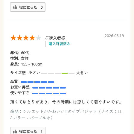
役に立った
0
2026-06-19
ご購入者様
購入確認済み
年代:
60代
性別:
女性
身長:
155～160cm
サイズ感
小さい
大きい
品質
お買い得感
使いやすさ
薄くてゆとりがあり、今の時期には凉しくて着やすいです。
商品：
シルエットがかわいいTタイプパジャマ（サイズ：LL
/ カラー：パープル系）
役に立った
1