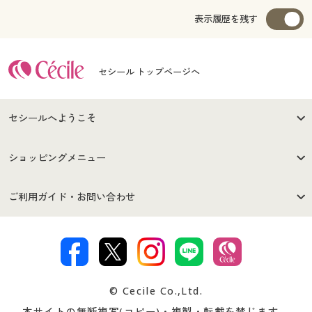
表示履歴を残す
セシール トップページへ
セシールへようこそ
はじめての方へ
ご利用環境について
ショッピングメニュー
セシールご利用規約
プライバシーポリシー
商品カテゴリ
バーゲンセール
ご利用ガイド・お問い合わせ
特定商取引法に基づく表示
古物営業法に基づく表示
カタログ・チラシからのご注
デジタルカタログ
ご注文は
お届けは
文
著作権・商標について
会社案内
交換・返品は
お支払は
カタログ無料プレゼント
特集一覧
© Cecile Co.,Ltd.
会員登録・お客様情報変更に
お客様番号・パスワードをお
本サイトの無断複写(コピー)・複製・転載を禁じます。
プレゼント＆キャンペーン
サイトマップ