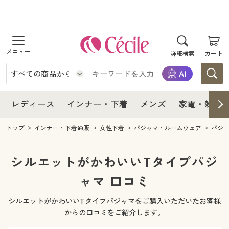
商品を探す
レディース
商品を探す
詳細検索
カート
インナー・下着
レディース通販すべて
レディース
メンズ
インナー・下着通販すべて
レディースファッション
インナー・下着
レディース通販すべて
レディース
インナー・下着
メンズ
家電・雑貨
家電・雑貨
メンズ通販すべて
女性下着
女性下着
メンズ
インナー・下着通販すべて
レディースファッション
トップ
インナー・下着通販
女性下着
パジャマ・ルームウェア
パジ
寝具・インテリア・家具
家電・雑貨すべて
メンズファッション
メンズ下着
家電・雑貨
メンズ通販すべて
女性下着
女性下着
シルエットがかわいいTタイプパジ
美容・健康
寝具・インテリア・家具通販すべて
ャマ 口コミ
家電
メンズ下着
ジュニア・ティーンズ下着
寝具・インテリア・家具
家電・雑貨すべて
メンズファッション
メンズ下着
シルエットがかわいいTタイプパジャマをご購入いただいたお客様
制服・スクール
美容・健康通販すべて
家具・収納
キッチン・雑貨・日用品
美容・健康
寝具・インテリア・家具通販すべて
家電
メンズ下着
からの口コミをご紹介します。
ジュニア・ティーンズ下着