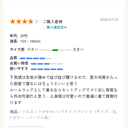
2026-07-23
ご購入者様
購入確認済み
年代:
20代
身長:
155～160cm
サイズ感
小さい
大きい
品質
お買い得感
使いやすさ
下見頃は生地が薄めで延び延び履けるので、夏の冷房が入っ
た部屋で寝るにはちょうどいいと思う
ルームウェアとして着るならセットアップでゴミ出し程度な
ら外出可能だと思う、上身頃は可愛いので普通に着て買物行
けます
商品：
シルエットがかわいいTタイプパジャマ（サイズ：3L
/ カラー：パープル系）