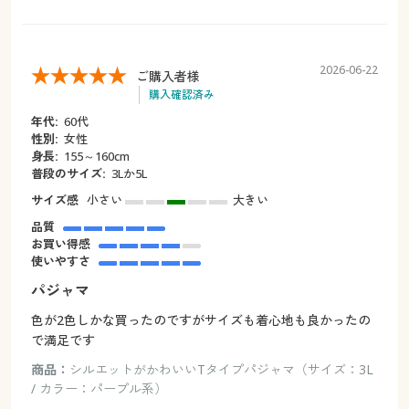
2026-06-22
ご購入者様
購入確認済み
年代:
60代
性別:
女性
身長:
155～160cm
普段のサイズ:
3Lか5L
サイズ感
小さい
大きい
品質
お買い得感
使いやすさ
パジャマ
色が2色しかな買ったのですがサイズも着心地も良かったの
で満足です
商品：
シルエットがかわいいTタイプパジャマ（サイズ：3L
/ カラー：パープル系）