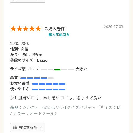
2026-07-05
ご購入者様
購入確認済み
年代:
70代
性別:
女性
身長:
150～155cm
普段のサイズ:
Ｌsize
サイズ感
小さい
大きい
品質
お買い得感
使いやすさ
少し肌寒い日も、蒸し暑い日にも、ちょうど良い
商品：
シルエットがかわいいTタイプパジャマ（サイズ：M
/ カラー：オートミール）
役に立った
0