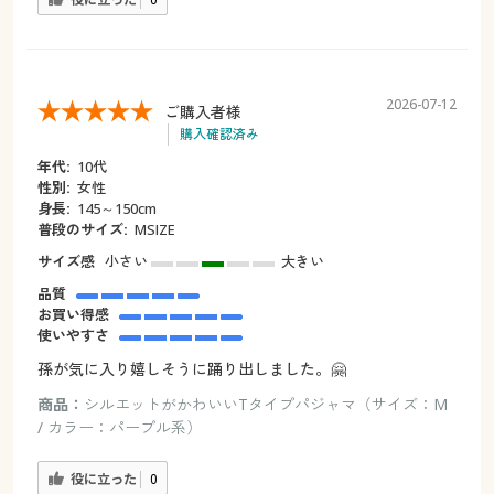
0
2026-07-12
ご購入者様
購入確認済み
年代:
10代
性別:
女性
身長:
145～150cm
普段のサイズ:
МSIZE
サイズ感
小さい
大きい
品質
お買い得感
使いやすさ
孫が気に入り嬉しそうに踊り出しました。🤗
商品：
シルエットがかわいいTタイプパジャマ（サイズ：M
/ カラー：パープル系）
役に立った
0