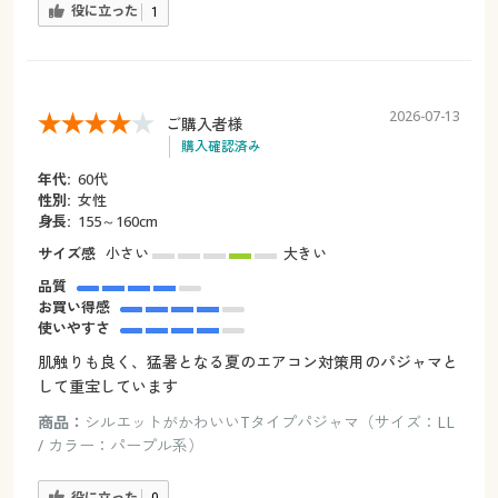
役に立った
1
2026-07-13
ご購入者様
購入確認済み
年代:
60代
性別:
女性
身長:
155～160cm
サイズ感
小さい
大きい
品質
お買い得感
使いやすさ
肌触りも良く、猛暑となる夏のエアコン対策用のパジャマと
して重宝しています
商品：
シルエットがかわいいTタイプパジャマ（サイズ：LL
/ カラー：パープル系）
役に立った