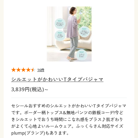
大きいサイズ
制服・スクールすべて
美容・健康・サプリメント
寝具・ベッド
制服・スクール
美容・健康通販すべて
家具・収納
キッチン・雑貨・日用品
バーゲン
大きいサイズ通販すべて
制服・学生服
カーテン・ラグ・ファブリック
大きいサイズ
制服・スクールすべて
美容・健康・サプリメント
寝具・ベッド
詳細検索
バーゲンセール
大きいサイズ レディース服
ジュニア・ティーンズ下着
バーゲン
大きいサイズ通販すべて
制服・学生服
カーテン・ラグ・ファブリック
商品カテゴリ一覧
シークレットセール
大きいサイズ レディース下着
詳細検索
バーゲンセール
大きいサイズ レディース服
ジュニア・ティーンズ下着
カタログ
16件
大きいサイズ メンズ
商品カテゴリ一覧
シークレットセール
大きいサイズ レディース下着
シルエットがかわいいTタイプパジャマ
カタログ・チラシからのご注文
3,839円(税込)～
カタログ
大きいサイズ 事務・制服
大きいサイズ メンズ
デジタルカタログ
カタログ・チラシからのご注文
セシールおすすめのシルエットがかわいいTタイプパジャマ
大きいサイズ 事務・制服
です。ボーダー柄トップス&無地パンツの鉄板コーデ!今ど
カタログ無料プレゼント
きシルエットでおうち時間にこなれ感をプラス♪肌ざわり
デジタルカタログ
がよくて心地よいルームウェア。ふっくらさん対応サイズ
plump(プランプ)もあります。
会員メニュー