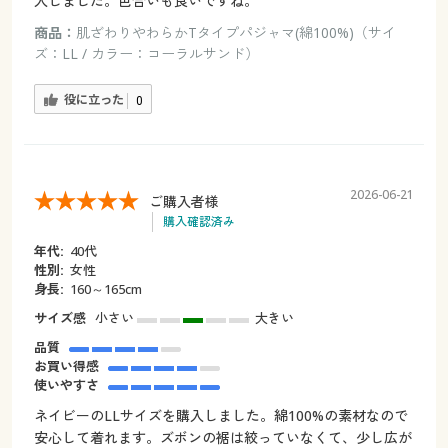
入しました。色合いも良いですね。
商品：
肌ざわりやわらかTタイプパジャマ(綿100%)（サイ
ズ：LL / カラー：コーラルサンド）
役に立った
0
2026-06-21
ご購入者様
購入確認済み
年代:
40代
性別:
女性
身長:
160～165cm
サイズ感
小さい
大きい
品質
お買い得感
使いやすさ
ネイビーのLLサイズを購入しました。綿100%の素材なので
安心して着れます。ズボンの裾は絞っていなくて、少し広が