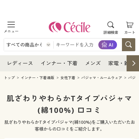
商品を探す
レディース
商品を探す
詳細検索
カート
インナー・下着
レディース通販すべて
レディース
メンズ
インナー・下着通販すべて
レディースファッション
インナー・下着
レディース通販すべて
レディース
インナー・下着
メンズ
家電・雑貨
家電・雑貨
メンズ通販すべて
女性下着
女性下着
メンズ
インナー・下着通販すべて
レディースファッション
トップ
インナー・下着通販
女性下着
パジャマ・ルームウェア
パジ
寝具・インテリア・家具
家電・雑貨すべて
メンズファッション
メンズ下着
家電・雑貨
メンズ通販すべて
女性下着
女性下着
肌ざわりやわらかTタイプパジャマ
美容・健康
寝具・インテリア・家具通販すべて
(綿100%) 口コミ
家電
メンズ下着
ジュニア・ティーンズ下着
寝具・インテリア・家具
家電・雑貨すべて
メンズファッション
メンズ下着
肌ざわりやわらかTタイプパジャマ(綿100%)をご購入いただいたお
制服・スクール
美容・健康通販すべて
家具・収納
キッチン・雑貨・日用品
美容・健康
寝具・インテリア・家具通販すべて
家電
メンズ下着
客様からの口コミをご紹介します。
ジュニア・ティーンズ下着