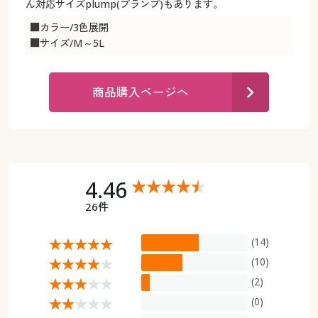
カタログ無料プレゼント
ん対応サイズplump(プランプ)もあります。
マイページ
■カラー/3色展開
会員メニュー
■サイズ/M～5L
閲覧履歴
マイページ
商品購入ページへ
お気に入り
閲覧履歴
サポート
お気に入り
ご利用ガイド
4.46
サポート
26件
よくある質問とお問い合わせ
ご利用ガイド
(14)
よくある質問とお問い合わせ
(10)
(2)
(0)