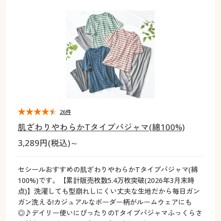
大きいサイズ
制服・スクールすべて
美容・健康・サプリメント
寝具・ベッド
制服・スクール
美容・健康通販すべて
家具・収納
キッチン・雑貨・日用品
バーゲン
大きいサイズ通販すべて
制服・学生服
カーテン・ラグ・ファブリック
大きいサイズ
制服・スクールすべて
美容・健康・サプリメント
寝具・ベッド
詳細検索
バーゲンセール
大きいサイズ レディース服
ジュニア・ティーンズ下着
バーゲン
大きいサイズ通販すべて
制服・学生服
カーテン・ラグ・ファブリック
商品カテゴリ一覧
シークレットセール
大きいサイズ レディース下着
詳細検索
バーゲンセール
大きいサイズ レディース服
ジュニア・ティーンズ下着
カタログ
26件
大きいサイズ メンズ
商品カテゴリ一覧
シークレットセール
大きいサイズ レディース下着
肌ざわりやわらかTタイプパジャマ(綿100%)
カタログ・チラシからのご注文
3,289円(税込)～
カタログ
大きいサイズ 事務・制服
大きいサイズ メンズ
デジタルカタログ
カタログ・チラシからのご注文
セシールおすすめの肌ざわりやわらかTタイプパジャマ(綿
大きいサイズ 事務・制服
100%)です。【累計販売枚数5.4万枚突破(2026年3月末時
カタログ無料プレゼント
点)】洗濯しても型崩れしにくい丈夫な生地だから毎日ガン
デジタルカタログ
ガン洗える!カジュアルなボーダー柄がルームウェアにも
◎♪デイリー使いにぴったりのTタイプパジャマふっくらさ
会員メニュー