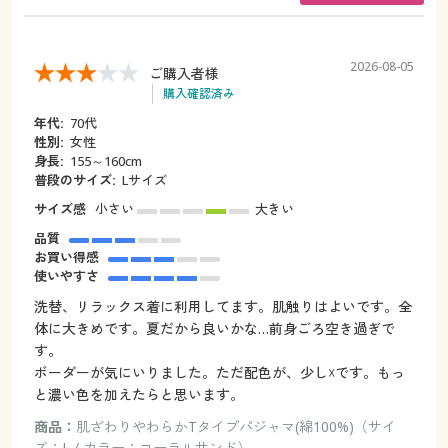
2026-08-05
ご購入者様
購入確認済み
年代:
70代
性別:
女性
身長:
155～160cm
普段のサイズ:
Lサイズ
サイズ感
小さい
大きい
品質
お買い得感
使いやすさ
洗替、リラックス着に利用してます。肌触りはよいです。全
体に大きめです。夏だから良いかな…前身ごろ空き過ぎで
す。
ボーダーが気にいりました。ただ配色が、少し☓です。もっ
と濃い色を加えたらと思います。
商品：
肌ざわりやわらかTタイプパジャマ(綿100%)（サイ
ズ：L / カラー：コーラルサンド）