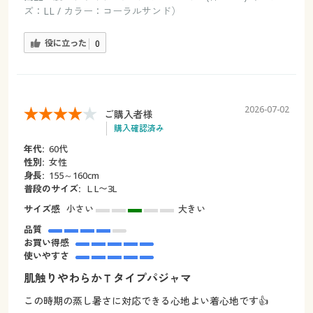
ズ：LL / カラー：コーラルサンド）
役に立った
0
2026-07-02
ご購入者様
購入確認済み
年代:
60代
性別:
女性
身長:
155～160cm
普段のサイズ:
ＬL〜3L
サイズ感
小さい
大きい
品質
お買い得感
使いやすさ
肌触りやわらかＴタイプパジャマ
この時期の蒸し暑さに対応できる心地よい着心地です👍