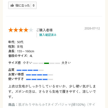
役に立った
0
2026-07-12
ご購入者様
購入確認済み
年代:
50代
性別:
女性
身長:
155～160cm
普段のサイズ:
4L
サイズ感
小さい
大きい
品質
お買い得感
使いやすさ
上衣は生地がしっかりしているせいか、少し硬い気がしま
す。ズボンの方は、さらさら生地で履きやすく、涼しいで
す。
商品：
肌ざわりやわらかTタイプパジャマ(綿100%)（サイ