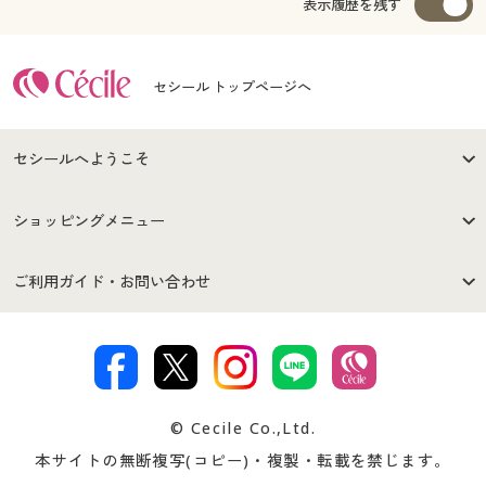
表示履歴を残す
セシール トップページへ
セシールへようこそ
はじめての方へ
ご利用環境について
ショッピングメニュー
セシールご利用規約
プライバシーポリシー
商品カテゴリ
バーゲンセール
ご利用ガイド・お問い合わせ
特定商取引法に基づく表示
古物営業法に基づく表示
カタログ・チラシからのご注
デジタルカタログ
ご注文は
お届けは
文
著作権・商標について
会社案内
交換・返品は
お支払は
カタログ無料プレゼント
特集一覧
© Cecile Co.,Ltd.
会員登録・お客様情報変更に
お客様番号・パスワードをお
本サイトの無断複写(コピー)・複製・転載を禁じます。
プレゼント＆キャンペーン
サイトマップ
ついて
忘れの場合