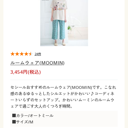
大きいサイズ
制服・スクールすべて
美容・健康・サプリメント
寝具・ベッド
制服・スクール
美容・健康通販すべて
家具・収納
キッチン・雑貨・日用品
バーゲン
大きいサイズ通販すべて
制服・学生服
カーテン・ラグ・ファブリック
大きいサイズ
制服・スクールすべて
美容・健康・サプリメント
寝具・ベッド
詳細検索
バーゲンセール
大きいサイズ レディース服
ジュニア・ティーンズ下着
バーゲン
大きいサイズ通販すべて
制服・学生服
カーテン・ラグ・ファブリック
商品カテゴリ一覧
シークレットセール
大きいサイズ レディース下着
詳細検索
バーゲンセール
大きいサイズ レディース服
ジュニア・ティーンズ下着
24件
ルームウェア(MOOMIN)
カタログ
大きいサイズ メンズ
商品カテゴリ一覧
シークレットセール
大きいサイズ レディース下着
3,454円(税込)
カタログ・チラシからのご注文
カタログ
大きいサイズ 事務・制服
大きいサイズ メンズ
セシールおすすめのルームウェア(MOOMIN)です。こなれ
感のあるゆるっとしたシルエットがかわいい♪コーディネ
デジタルカタログ
カタログ・チラシからのご注文
ートいらずのセットアップ。かわいいムーミンのルームウ
大きいサイズ 事務・制服
ェアで過ごす大人のくつろぎ時間。
カタログ無料プレゼント
デジタルカタログ
■カラー/オートミール
■サイズ/M
会員メニュー