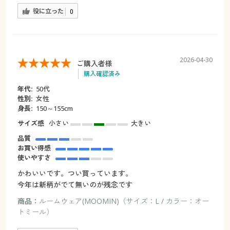
役に立った
0
2026-04-30
ご購入者様
購入確認済み
年代:
50代
性別:
女性
身長:
150～155cm
サイズ感
小さい
大きい
品質
お買い得感
使いやすさ
かわいいです。つい買っています。
今年は新柄がでて無いのが残念です
商品：
ルームウェア(MOOMIN)（サイズ：L / カラー：オー
トミール）