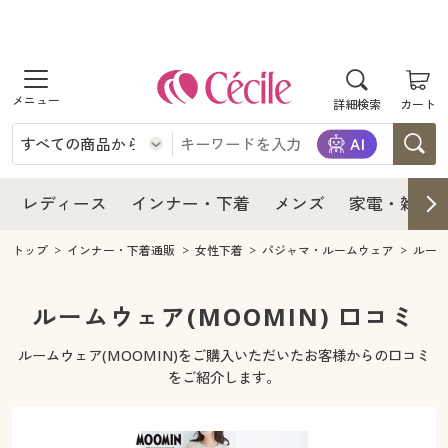
商品を探す
レディース
商品を探す
詳細検索
カート
インナー・下着
レディース通販すべて
レディース
メンズ
インナー・下着通販すべて
レディースファッション
インナー・下着
レディース通販すべて
レディース
インナー・下着
メンズ
家電・雑貨
家電・雑貨
メンズ通販すべて
女性下着
女性下着
メンズ
インナー・下着通販すべて
レディースファッション
トップ
インナー・下着通販
女性下着
パジャマ・ルームウェア
ルー
寝具・インテリア・家具
家電・雑貨すべて
メンズファッション
メンズ下着
家電・雑貨
メンズ通販すべて
女性下着
女性下着
ルームウェア(MOOMIN) 口コミ
美容・健康
寝具・インテリア・家具通販すべて
家電
メンズ下着
ジュニア・ティーンズ下着
ルームウェア(MOOMIN)をご購入いただいたお客様からの口コミ
寝具・インテリア・家具
家電・雑貨すべて
メンズファッション
メンズ下着
をご紹介します。
制服・スクール
美容・健康通販すべて
家具・収納
キッチン・雑貨・日用品
美容・健康
寝具・インテリア・家具通販すべて
家電
メンズ下着
ジュニア・ティーンズ下着