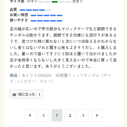
サイズ感
小さい
大きい
品質
お買い得感
使いやすさ
足の幅が広いので甲の部分もマジックテープなど調節できる
サンダルは助かります。調節できる仕様にも流行りがあるよ
うで、見つけた時に買わないと次にいつ出会えるかわからな
いし安くはないけれど履き心地もよさそうだし、と購入しま
した。暑いので届いてすぐに３回ほど履いて出かけましたが
足が全然辛くならないし大きく見えないので本当に買って良
かったと思います。ありがとうございました。
商品：
あとりえOKADA 4E軽量フィットサンダル（サイ
ズ：L / カラー：ブルー）
役に立った
1
​1
​2