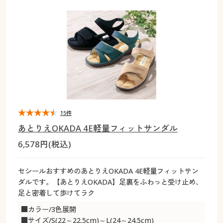
大きいサイズ
制服・スクールすべて
美容・健康・サプリメント
寝具・ベッド
制服・スクール
美容・健康通販すべて
家具・収納
キッチン・雑貨・日用品
バーゲン
大きいサイズ通販すべて
制服・学生服
カーテン・ラグ・ファブリック
大きいサイズ
制服・スクールすべて
美容・健康・サプリメント
寝具・ベッド
詳細検索
バーゲンセール
大きいサイズ レディース服
ジュニア・ティーンズ下着
バーゲン
大きいサイズ通販すべて
制服・学生服
カーテン・ラグ・ファブリック
商品カテゴリ一覧
シークレットセール
大きいサイズ レディース下着
詳細検索
バーゲンセール
大きいサイズ レディース服
ジュニア・ティーンズ下着
カタログ
15件
大きいサイズ メンズ
商品カテゴリ一覧
シークレットセール
大きいサイズ レディース下着
あとりえOKADA 4E軽量フィットサンダル
カタログ・チラシからのご注文
6,578円(税込)
カタログ
大きいサイズ 事務・制服
大きいサイズ メンズ
デジタルカタログ
カタログ・チラシからのご注文
セシールおすすめのあとりえOKADA 4E軽量フィットサン
大きいサイズ 事務・制服
ダルです。【あとりえOKADA】足裏をふわっと受け止め、
カタログ無料プレゼント
足と密着して歩けてラク
デジタルカタログ
■カラー/3色展開
会員メニュー
■サイズ/S(22～22.5cm)～L(24～24.5cm)