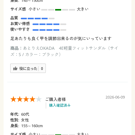
身長:
145～150cm
サイズ感
小さい
大きい
品質
お買い得感
使いやすさ
足あたりも良く甲を調節出来るのが気にいっています
商品：
あとりえOKADA 4E軽量フィットサンダル（サイ
ズ：S / カラー：ブラック）
役に立った
0
2026-06-09
ご購入者様
購入確認済み
年代:
60代
性別:
女性
身長:
155～160cm
サイズ感
小さい
大きい