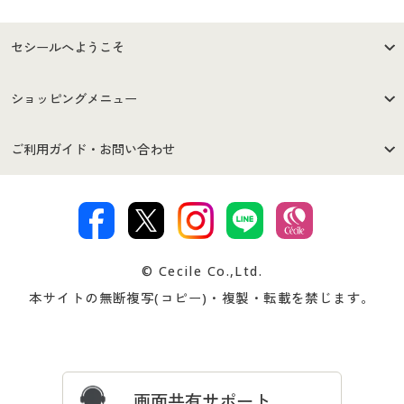
セシールへようこそ
はじめての方へ
ご利用環境について
ショッピングメニュー
セシールご利用規約
プライバシーポリシー
商品カテゴリ
バーゲンセール
ご利用ガイド・お問い合わせ
特定商取引法に基づく表示
古物営業法に基づく表示
カタログ・チラシからのご注
デジタルカタログ
ご注文は
お届けは
文
著作権・商標について
会社案内
交換・返品は
お支払は
カタログ無料プレゼント
特集一覧
© Cecile Co.,Ltd.
会員登録・お客様情報変更に
お客様番号・パスワードをお
本サイトの無断複写(コピー)・複製・転載を禁じます。
プレゼント＆キャンペーン
サイトマップ
ついて
忘れの場合
サイズガイド
よくある質問とお問い合わせ
画面共有サポート