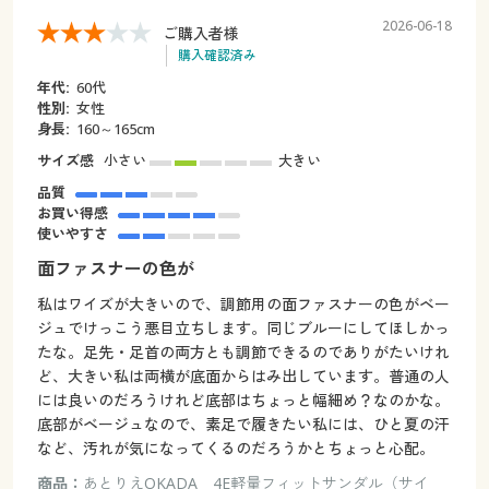
2026-06-18
ご購入者様
購入確認済み
年代:
60代
性別:
女性
身長:
160～165cm
サイズ感
小さい
大きい
品質
お買い得感
使いやすさ
面ファスナーの色が
私はワイズが大きいので、調節用の面ファスナーの色がベー
ジュでけっこう悪目立ちします。同じブルーにしてほしかっ
たな。足先・足首の両方とも調節できるのでありがたいけれ
ど、大きい私は両横が底面からはみ出しています。普通の人
には良いのだろうけれど底部はちょっと幅細め？なのかな。
底部がベージュなので、素足で履きたい私には、ひと夏の汗
など、汚れが気になってくるのだろうかとちょっと心配。
商品：
あとりえOKADA 4E軽量フィットサンダル（サイ