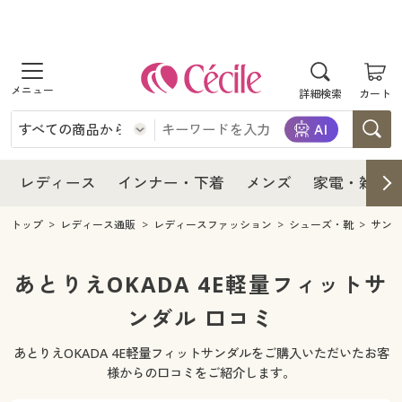
商品を探す
レディース
商品を探す
詳細検索
カート
インナー・下着
レディース通販すべて
レディース
メンズ
インナー・下着通販すべて
レディースファッション
インナー・下着
レディース通販すべて
レディース
インナー・下着
メンズ
家電・雑貨
家電・雑貨
メンズ通販すべて
女性下着
女性下着
メンズ
インナー・下着通販すべて
レディースファッション
トップ
レディース通販
レディースファッション
シューズ・靴
サン
寝具・インテリア・家具
家電・雑貨すべて
メンズファッション
メンズ下着
家電・雑貨
メンズ通販すべて
女性下着
女性下着
あとりえOKADA 4E軽量フィットサ
美容・健康
寝具・インテリア・家具通販すべて
ンダル 口コミ
家電
メンズ下着
ジュニア・ティーンズ下着
寝具・インテリア・家具
家電・雑貨すべて
メンズファッション
メンズ下着
あとりえOKADA 4E軽量フィットサンダルをご購入いただいたお客
制服・スクール
美容・健康通販すべて
家具・収納
キッチン・雑貨・日用品
美容・健康
寝具・インテリア・家具通販すべて
家電
メンズ下着
様からの口コミをご紹介します。
ジュニア・ティーンズ下着