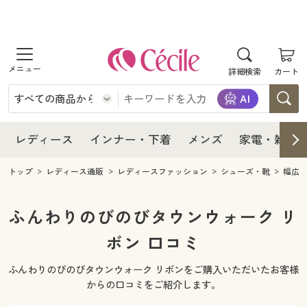
商品を探す
レディース
商品を探す
詳細検索
カート
インナー・下着
レディース通販すべて
レディース
メンズ
インナー・下着通販すべて
レディースファッション
インナー・下着
レディース通販すべて
レディース
インナー・下着
メンズ
家電・雑貨
家電・雑貨
メンズ通販すべて
女性下着
女性下着
メンズ
インナー・下着通販すべて
レディースファッション
トップ
レディース通販
レディースファッション
シューズ・靴
幅広(
寝具・インテリア・家具
家電・雑貨すべて
メンズファッション
メンズ下着
家電・雑貨
メンズ通販すべて
女性下着
女性下着
ふんわりのびのびタウンウォーク リ
美容・健康
寝具・インテリア・家具通販すべて
ボン 口コミ
家電
メンズ下着
ジュニア・ティーンズ下着
寝具・インテリア・家具
家電・雑貨すべて
メンズファッション
メンズ下着
ふんわりのびのびタウンウォーク リボンをご購入いただいたお客様
制服・スクール
美容・健康通販すべて
家具・収納
キッチン・雑貨・日用品
美容・健康
寝具・インテリア・家具通販すべて
家電
メンズ下着
からの口コミをご紹介します。
ジュニア・ティーンズ下着