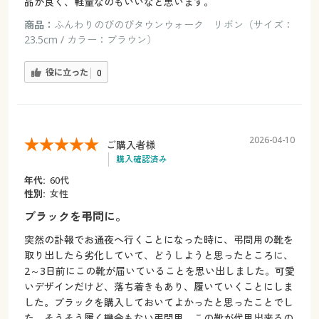
品が良く、軽量なのもいいなと思います。
商品：
ふんわりのびのびタウンウォーク リボン（サイズ：
23.5cm / カラー：ブラウン）
役に立った
0
2026-04-10
ご購入者様
購入確認済み
年代:
60代
性別:
女性
ブラックを弔問に。
突然の訃報でお通夜へ行くことになった時に、弔問用の靴を
取り出したら劣化していて、どうしようと思ったところに、
2～3日前にこの靴が届いていることを思い出しました。可愛
いデザインだけど、落ち着きもあり、履いていくことにしま
した。ブラックを購入しておいてよかったと思ったことでし
た。そうそう履く機会もない弔問用。この靴が代用出来るの