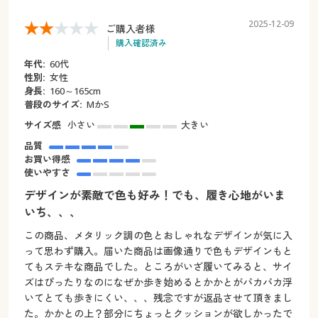
2025-12-09
ご購入者様
購入確認済み
年代:
60代
性別:
女性
身長:
160～165cm
普段のサイズ:
MかS
サイズ感
小さい
大きい
品質
お買い得感
使いやすさ
デザインが素敵で色も好み！でも、履き心地がいま
いち、、、
この商品、メタリック調の色とおしゃれなデザインが気に入
って思わず購入。届いた商品は画像通りで色もデザインもと
てもステキな商品でした。ところがいざ履いてみると、サイ
ズはぴったりなのになぜか歩き始めるとかかとがパカパカ浮
いてとても歩きにくい、、、残念ですが返品させて頂きまし
た。かかとの上？部分にちょっとクッションが欲しかったで