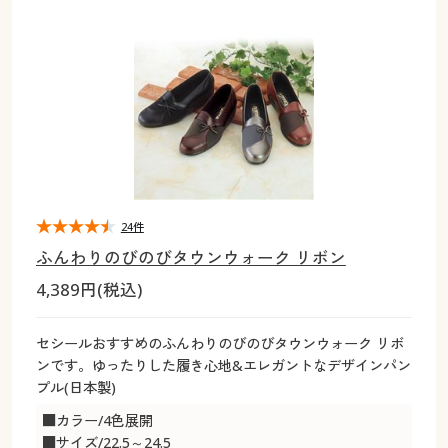
大きいサイズ
制服・スクールすべて
美容・健康・サプリメント
寝具・ベッド
制服・スクール
美容・健康通販すべて
家具・収納
キッチン・雑貨・日用品
バーゲン
大きいサイズ通販すべて
制服・学生服
カーテン・ラグ・ファブリック
大きいサイズ
制服・スクールすべて
美容・健康・サプリメント
寝具・ベッド
詳細検索
バーゲンセール
大きいサイズ レディース服
ジュニア・ティーンズ下着
バーゲン
大きいサイズ通販すべて
制服・学生服
カーテン・ラグ・ファブリック
商品カテゴリ一覧
シークレットセール
大きいサイズ レディース下着
詳細検索
バーゲンセール
大きいサイズ レディース服
ジュニア・ティーンズ下着
カタログ
24件
大きいサイズ メンズ
商品カテゴリ一覧
シークレットセール
大きいサイズ レディース下着
ふんわりのびのびタウンウォーク リボン
カタログ・チラシからのご注文
4,389円(税込)
カタログ
大きいサイズ 事務・制服
大きいサイズ メンズ
デジタルカタログ
カタログ・チラシからのご注文
セシールおすすめのふんわりのびのびタウンウォーク リボ
大きいサイズ 事務・制服
ンです。ゆったりした履き心地&エレガントなデザインパン
カタログ無料プレゼント
プル(日本製)
デジタルカタログ
■カラー/4色展開
会員メニュー
■サイズ/22.5～24.5