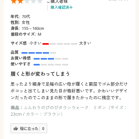
ご購入者様
購入確認済み
年代:
70代
性別:
女性
身長:
155～160cm
普段のサイズ:
M
サイズ感
小さい
大きい
品質
お買い得感
使いやすさ
履くと形が変わってしまう
思ったより細身で足幅の広い母が履くと窮屈でゴム部分だけ
ボコッと出てしまい見た目が格好悪いです。かわいいデザイ
ンだったのでこのままの形で履きたかったのに残念です。
商品：
ふんわりのびのびタウンウォーク リボン（サイズ：
23cm / カラー：ブラウン）
役に立った
0