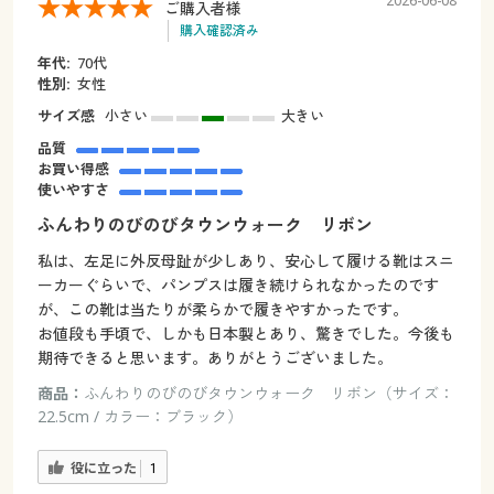
2026-06-08
ご購入者様
購入確認済み
年代:
70代
性別:
女性
サイズ感
小さい
大きい
品質
お買い得感
使いやすさ
ふんわりのびのびタウンウォーク リボン
私は、左足に外反母趾が少しあり、安心して履ける靴はスニ
ーカーぐらいで、パンプスは履き続けられなかったのです
が、この靴は当たりが柔らかで履きやすかったです。
お値段も手頃で、しかも日本製とあり、驚きでした。今後も
期待できると思います。ありがとうございました。
商品：
ふんわりのびのびタウンウォーク リボン（サイズ：
22.5cm / カラー：ブラック）
役に立った
1