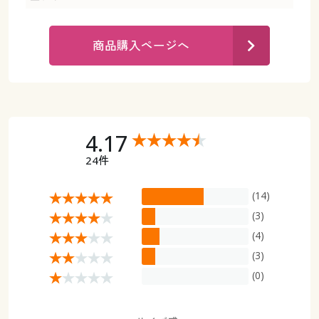
カタログ無料プレゼント
マイページ
会員メニュー
商品購入ページへ
閲覧履歴
マイページ
お気に入り
閲覧履歴
4.17
サポート
お気に入り
24件
ご利用ガイド
サポート
(14)
よくある質問とお問い合わせ
(3)
ご利用ガイド
(4)
(3)
よくある質問とお問い合わせ
(0)