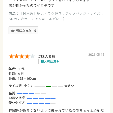
黒が良かったのでイロチです
商品：
【日本製】細見えラク伸びマジックパンツ（サイズ：
M-75 / カラー：チャコールグレー）
役に立った
0
2026-05-15
ご購入者様
購入確認済み
年代:
80代
性別:
女性
身長:
155～160cm
サイズ感
小さい
大きい
品質
お買い得感
使いやすさ
伸縮性があまりないように書かれていたのでちょっと心配だ