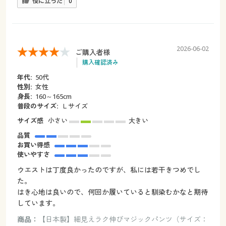
役に立った
0
2026-06-02
ご購入者様
購入確認済み
年代:
50代
性別:
女性
身長:
160～165cm
普段のサイズ:
Ｌサイズ
サイズ感
小さい
大きい
品質
お買い得感
使いやすさ
ウエストは丁度良かったのですが、私には若干きつめでし
た。
はき心地は良いので、何回か履いていると馴染むかなと期待
しています。
商品：
【日本製】細見えラク伸びマジックパンツ（サイズ：