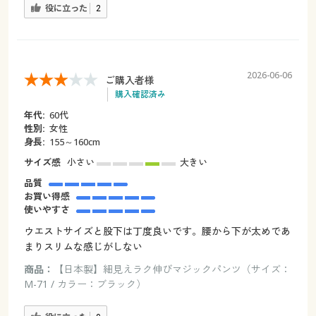
役に立った
2
2026-06-06
ご購入者様
購入確認済み
年代:
60代
性別:
女性
身長:
155～160cm
サイズ感
小さい
大きい
品質
お買い得感
使いやすさ
ウエストサイズと股下は丁度良いです。腰から下が太めであ
まりスリムな感じがしない
商品：
【日本製】細見えラク伸びマジックパンツ（サイズ：
M-71 / カラー：ブラック）