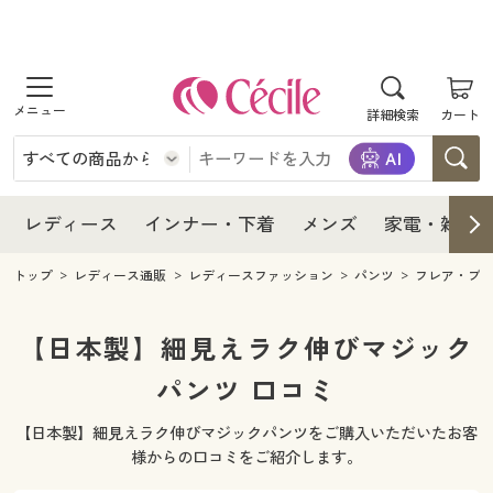
商品を探す
レディース
商品を探す
詳細検索
カート
インナー・下着
レディース通販すべて
レディース
メンズ
インナー・下着通販すべて
レディースファッション
インナー・下着
レディース通販すべて
レディース
インナー・下着
メンズ
家電・雑貨
家電・雑貨
メンズ通販すべて
女性下着
女性下着
メンズ
インナー・下着通販すべて
レディースファッション
トップ
レディース通販
レディースファッション
パンツ
フレア・ブ
寝具・インテリア・家具
家電・雑貨すべて
メンズファッション
メンズ下着
家電・雑貨
メンズ通販すべて
女性下着
女性下着
【日本製】細見えラク伸びマジック
美容・健康
寝具・インテリア・家具通販すべて
パンツ 口コミ
家電
メンズ下着
ジュニア・ティーンズ下着
寝具・インテリア・家具
家電・雑貨すべて
メンズファッション
メンズ下着
【日本製】細見えラク伸びマジックパンツをご購入いただいたお客
制服・スクール
美容・健康通販すべて
家具・収納
キッチン・雑貨・日用品
美容・健康
寝具・インテリア・家具通販すべて
家電
メンズ下着
様からの口コミをご紹介します。
ジュニア・ティーンズ下着