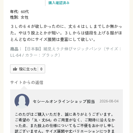
購入確認済み
年代:
60代
性別:
女性
３Ｌの６４が欲しかったのに、丈６４はＬＬまでしか無かっ
た。やはり股上とかが短い。３Ｌからは値段を上げる服がほ
とんどなのにサイズ展開は豊富にして欲しい。
商品：
【日本製】細見えラク伸びマジックパンツ（サイズ：
LL-64 / カラー：ブラック）
役に立った
0
サイトからの返信
セシールオンラインショップ担当
2026-08-04
このたびはご購入いただき、誠にありがとうございます。
ご希望の「3L・丈64」のご用意がなく、ご期待に沿えなか
った点、また股上の仕様についてもご不便をおかけし申し
訳ございません。サイズ展開や丈バリエーションにつきま