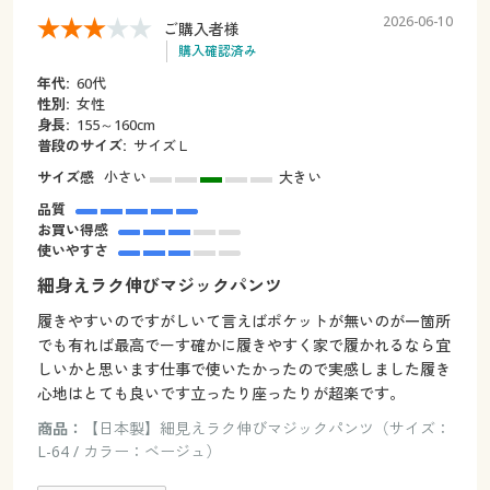
2026-06-10
ご購入者様
購入確認済み
年代:
60代
性別:
女性
身長:
155～160cm
普段のサイズ:
サイズＬ
サイズ感
小さい
大きい
品質
お買い得感
使いやすさ
細身えラク伸びマジックパンツ
履きやすいのですがしいて言えばポケットが無いのが一箇所
でも有れば最高でーす確かに履きやすく家で履かれるなら宜
しいかと思います仕事で使いたかったので実感しました履き
心地はとても良いです立ったり座ったりが超楽です。
商品：
【日本製】細見えラク伸びマジックパンツ（サイズ：
L-64 / カラー：ベージュ）