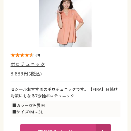
大きいサイズ
制服・スクールすべて
美容・健康・サプリメント
寝具・ベッド
制服・スクール
美容・健康通販すべて
家具・収納
キッチン・雑貨・日用品
バーゲン
大きいサイズ通販すべて
制服・学生服
カーテン・ラグ・ファブリック
大きいサイズ
制服・スクールすべて
美容・健康・サプリメント
寝具・ベッド
詳細検索
バーゲンセール
大きいサイズ レディース服
ジュニア・ティーンズ下着
バーゲン
大きいサイズ通販すべて
制服・学生服
カーテン・ラグ・ファブリック
商品カテゴリ一覧
シークレットセール
大きいサイズ レディース下着
詳細検索
バーゲンセール
大きいサイズ レディース服
ジュニア・ティーンズ下着
6件
ポロチュニック
カタログ
大きいサイズ メンズ
商品カテゴリ一覧
シークレットセール
大きいサイズ レディース下着
3,839円(税込)
カタログ・チラシからのご注文
カタログ
大きいサイズ 事務・制服
大きいサイズ メンズ
セシールおすすめの
ポロチュニックです。【FIRA】日焼け
対策にもなる7分袖ポロチュニック
デジタルカタログ
カタログ・チラシからのご注文
大きいサイズ 事務・制服
■カラー/3色展開
■サイズ/M～3L
カタログ無料プレゼント
デジタルカタログ
会員メニュー