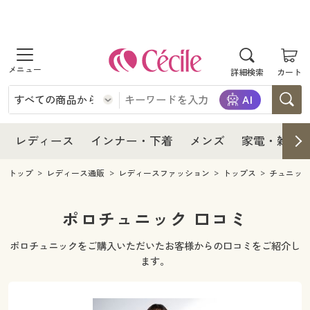
商品を探す
レディース
商品を探す
詳細検索
カート
インナー・下着
レディース通販すべて
レディース
メンズ
インナー・下着通販すべて
レディースファッション
インナー・下着
レディース通販すべて
レディース
インナー・下着
メンズ
家電・雑貨
家電・雑貨
メンズ通販すべて
女性下着
女性下着
メンズ
インナー・下着通販すべて
レディースファッション
トップ
レディース通販
レディースファッション
トップス
チュニッ
寝具・インテリア・家具
家電・雑貨すべて
メンズファッション
メンズ下着
家電・雑貨
メンズ通販すべて
女性下着
女性下着
ポロチュニック 口コミ
美容・健康
寝具・インテリア・家具通販すべて
家電
メンズ下着
ジュニア・ティーンズ下着
ポロチュニックをご購入いただいたお客様からの口コミをご紹介し
寝具・インテリア・家具
家電・雑貨すべて
メンズファッション
メンズ下着
ます。
制服・スクール
美容・健康通販すべて
家具・収納
キッチン・雑貨・日用品
美容・健康
寝具・インテリア・家具通販すべて
家電
メンズ下着
ジュニア・ティーンズ下着