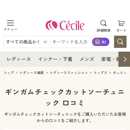
商品を探す
レディース
商品を探す
詳細検索
カート
インナー・下着
レディース通販すべて
レディース
メンズ
インナー・下着通販すべて
レディースファッション
インナー・下着
レディース通販すべて
レディース
インナー・下着
メンズ
家電・雑貨
家電・雑貨
メンズ通販すべて
女性下着
女性下着
メンズ
インナー・下着通販すべて
レディースファッション
トップ
レディース通販
レディースファッション
トップス
チュニッ
寝具・インテリア・家具
家電・雑貨すべて
メンズファッション
メンズ下着
家電・雑貨
メンズ通販すべて
女性下着
女性下着
ギンガムチェックカットソーチュニ
美容・健康
寝具・インテリア・家具通販すべて
ック 口コミ
家電
メンズ下着
ジュニア・ティーンズ下着
寝具・インテリア・家具
家電・雑貨すべて
メンズファッション
メンズ下着
ギンガムチェックカットソーチュニックをご購入いただいたお客様
制服・スクール
美容・健康通販すべて
家具・収納
キッチン・雑貨・日用品
美容・健康
寝具・インテリア・家具通販すべて
家電
メンズ下着
からの口コミをご紹介します。
ジュニア・ティーンズ下着