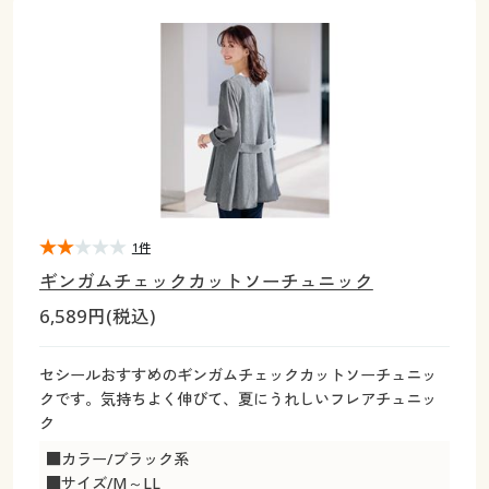
大きいサイズ
制服・スクールすべて
美容・健康・サプリメント
寝具・ベッド
制服・スクール
美容・健康通販すべて
家具・収納
キッチン・雑貨・日用品
バーゲン
大きいサイズ通販すべて
制服・学生服
カーテン・ラグ・ファブリック
大きいサイズ
制服・スクールすべて
美容・健康・サプリメント
寝具・ベッド
詳細検索
バーゲンセール
大きいサイズ レディース服
ジュニア・ティーンズ下着
バーゲン
大きいサイズ通販すべて
制服・学生服
カーテン・ラグ・ファブリック
商品カテゴリ一覧
シークレットセール
大きいサイズ レディース下着
詳細検索
バーゲンセール
大きいサイズ レディース服
ジュニア・ティーンズ下着
カタログ
1件
大きいサイズ メンズ
商品カテゴリ一覧
シークレットセール
大きいサイズ レディース下着
ギンガムチェックカットソーチュニック
カタログ・チラシからのご注文
6,589円(税込)
カタログ
大きいサイズ 事務・制服
大きいサイズ メンズ
デジタルカタログ
カタログ・チラシからのご注文
セシールおすすめのギンガムチェックカットソーチュニッ
大きいサイズ 事務・制服
クです。気持ちよく伸びて、夏にうれしいフレアチュニッ
カタログ無料プレゼント
ク
デジタルカタログ
■カラー/ブラック系
会員メニュー
■サイズ/M～LL