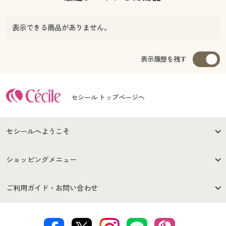
表示できる商品がありません。
表示履歴を残す
セシール トップページへ
セシールへようこそ
はじめての方へ
ご利用環境について
ショッピングメニュー
セシールご利用規約
プライバシーポリシー
商品カテゴリ
バーゲンセール
ご利用ガイド・お問い合わせ
特定商取引法に基づく表示
古物営業法に基づく表示
カタログ・チラシからのご注
デジタルカタログ
ご注文は
お届けは
文