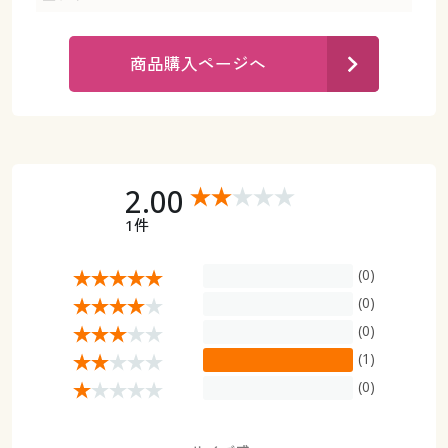
カタログ無料プレゼント
マイページ
会員メニュー
商品購入ページへ
閲覧履歴
マイページ
お気に入り
閲覧履歴
2.00
サポート
お気に入り
1件
ご利用ガイド
サポート
(0)
よくある質問とお問い合わせ
(0)
ご利用ガイド
(0)
(1)
よくある質問とお問い合わせ
(0)