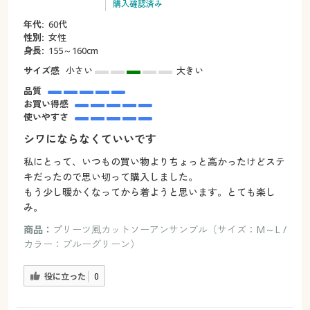
購入確認済み
年代:
60代
性別:
女性
身長:
155～160cm
サイズ感
小さい
大きい
品質
お買い得感
使いやすさ
シワにならなくていいです
私にとって、いつもの買い物よりちょっと高かったけどステ
キだったので思い切って購入しました。
もう少し暖かくなってから着ようと思います。とても楽し
み。
商品：
プリーツ風カットソーアンサンブル（サイズ：M～L /
カラー：ブルーグリーン）
役に立った
0