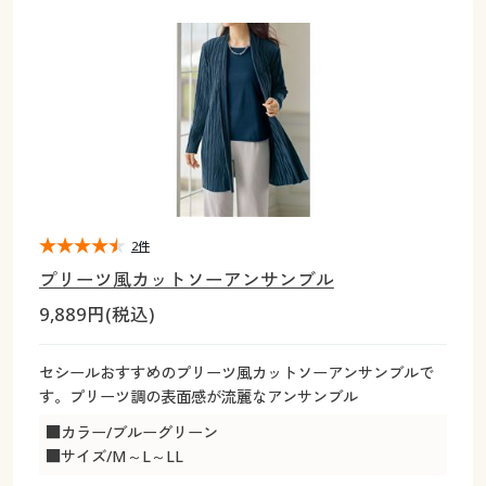
大きいサイズ
制服・スクールすべて
美容・健康・サプリメント
寝具・ベッド
制服・スクール
美容・健康通販すべて
家具・収納
キッチン・雑貨・日用品
バーゲン
大きいサイズ通販すべて
制服・学生服
カーテン・ラグ・ファブリック
大きいサイズ
制服・スクールすべて
美容・健康・サプリメント
寝具・ベッド
詳細検索
バーゲンセール
大きいサイズ レディース服
ジュニア・ティーンズ下着
バーゲン
大きいサイズ通販すべて
制服・学生服
カーテン・ラグ・ファブリック
商品カテゴリ一覧
シークレットセール
大きいサイズ レディース下着
詳細検索
バーゲンセール
大きいサイズ レディース服
ジュニア・ティーンズ下着
カタログ
2件
大きいサイズ メンズ
商品カテゴリ一覧
シークレットセール
大きいサイズ レディース下着
プリーツ風カットソーアンサンブル
カタログ・チラシからのご注文
9,889円(税込)
カタログ
大きいサイズ 事務・制服
大きいサイズ メンズ
デジタルカタログ
カタログ・チラシからのご注文
セシールおすすめのプリーツ風カットソーアンサンブルで
大きいサイズ 事務・制服
す。プリーツ調の表面感が流麗なアンサンブル
カタログ無料プレゼント
デジタルカタログ
■カラー/ブルーグリーン
■サイズ/M～L～LL
会員メニュー