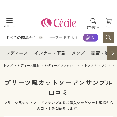
商品を探す
レディース
商品を探す
詳細検索
カート
インナー・下着
レディース通販すべて
レディース
メンズ
インナー・下着通販すべて
レディースファッション
インナー・下着
レディース通販すべて
レディース
インナー・下着
メンズ
家電・雑貨
家電・雑貨
メンズ通販すべて
女性下着
女性下着
メンズ
インナー・下着通販すべて
レディースファッション
トップ
レディース通販
レディースファッション
トップス
アンサン
寝具・インテリア・家具
家電・雑貨すべて
メンズファッション
メンズ下着
家電・雑貨
メンズ通販すべて
女性下着
女性下着
プリーツ風カットソーアンサンブル
美容・健康
寝具・インテリア・家具通販すべて
口コミ
家電
メンズ下着
ジュニア・ティーンズ下着
寝具・インテリア・家具
家電・雑貨すべて
メンズファッション
メンズ下着
プリーツ風カットソーアンサンブルをご購入いただいたお客様から
制服・スクール
美容・健康通販すべて
家具・収納
キッチン・雑貨・日用品
美容・健康
寝具・インテリア・家具通販すべて
家電
メンズ下着
の口コミをご紹介します。
ジュニア・ティーンズ下着