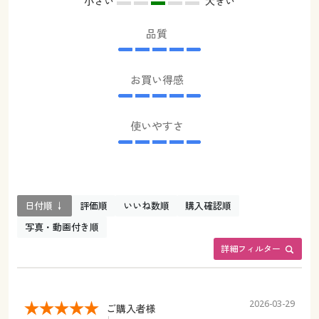
小さい
大きい
品質
お買い得感
使いやすさ
日付順 ↓
評価順
いいね数順
購入確認順
写真・動画付き順
詳細フィルター
2026-03-29
ご購入者様