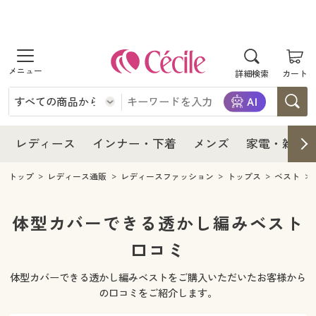
商品を探す
レディース
商品を探す
詳細検索
カート
インナー・下着
レディース通販すべて
レディース
メンズ
インナー・下着通販すべて
レディースファッション
インナー・下着
レディース通販すべて
レディース
インナー・下着
メンズ
家電・雑貨
家電・雑貨
メンズ通販すべて
女性下着
女性下着
メンズ
インナー・下着通販すべて
レディースファッション
トップ
レディース通販
レディースファッション
トップス
ベスト
寝具・インテリア・家具
家電・雑貨すべて
メンズファッション
メンズ下着
家電・雑貨
メンズ通販すべて
女性下着
女性下着
体型カバーできる透かし編みベスト
美容・健康
寝具・インテリア・家具通販すべて
口コミ
家電
メンズ下着
ジュニア・ティーンズ下着
寝具・インテリア・家具
家電・雑貨すべて
メンズファッション
メンズ下着
体型カバーできる透かし編みベストをご購入いただいたお客様から
制服・スクール
美容・健康通販すべて
家具・収納
キッチン・雑貨・日用品
美容・健康
寝具・インテリア・家具通販すべて
家電
メンズ下着
の口コミをご紹介します。
ジュニア・ティーンズ下着