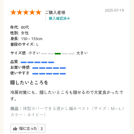
2025-07-19
ご購入者様
購入確認済み
年代:
80代
性別:
女性
身長:
150～155cm
普段のサイズ:
L
サイズ感
小さい
大きい
品質
お買い得感
使いやすさ
隠したいところを
冷房対策にも、隠したいところも隠せるので大変良かったで
す。
商品：
体型カバーできる透かし編みベスト（サイズ：M～L /
カラー：ネイビー）
役に立った
2