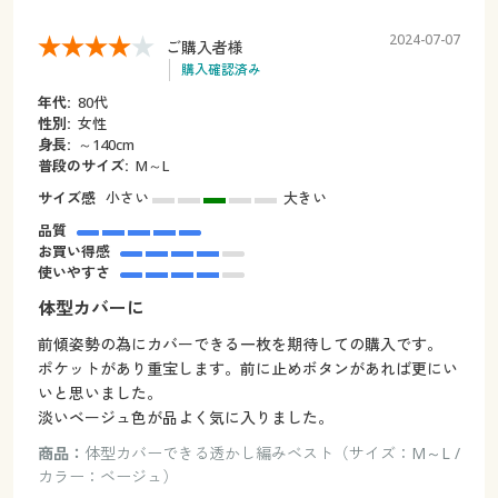
2024-07-07
ご購入者様
購入確認済み
年代:
80代
性別:
女性
身長:
～140cm
普段のサイズ:
M～L
サイズ感
小さい
大きい
品質
お買い得感
使いやすさ
体型カバーに
前傾姿勢の為にカバーできる一枚を期待しての購入です。
ポケットがあり重宝します。前に止めボタンがあれば更にい
いと思いました。
淡いベージュ色が品よく気に入りました。
商品：
体型カバーできる透かし編みベスト（サイズ：M～L /
カラー：ベージュ）