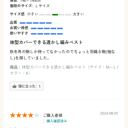
身長:
140～145cm
普段のサイズ:
Ｌサイズ
サイズ感
小さい
大きい
品質
お買い得感
使いやすさ
体型カバーできる透かし編みベスト
秋冬用の物しか持ってなかったのでちょっと羽織る物(袖な
し)を探していました。
商品：
体型カバーできる透かし編みベスト（サイズ：M～L /
カラー：A）
役に立った
1
2024-08-01
ご購入者様
購入確認済み