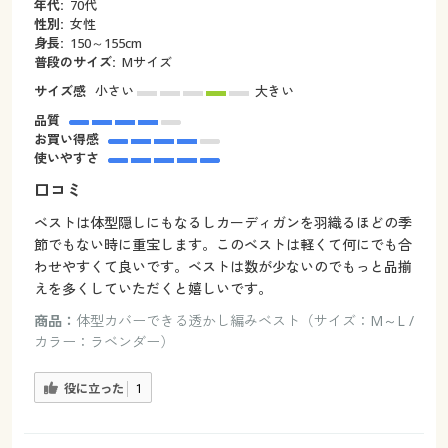
年代:
70代
性別:
女性
身長:
150～155cm
普段のサイズ:
Mサイズ
サイズ感
小さい
大きい
品質
お買い得感
使いやすさ
口コミ
ベストは体型隠しにもなるしカーディガンを羽織るほどの季
節でもない時に重宝します。このベストは軽くて何にでも合
わせやすくて良いです。ベストは数が少ないのでもっと品揃
えを多くしていただくと嬉しいです。
商品：
体型カバーできる透かし編みベスト（サイズ：M～L /
カラー：ラベンダー）
役に立った
1