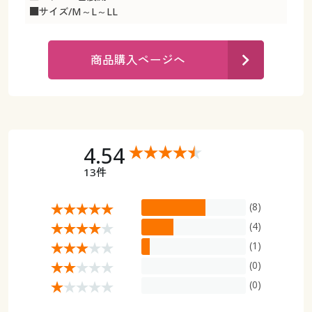
カタログ無料プレゼント
■サイズ/M～L～LL
マイページ
会員メニュー
商品購入ページへ
閲覧履歴
マイページ
お気に入り
閲覧履歴
サポート
お気に入り
4.54
ご利用ガイド
13件
サポート
(8)
よくある質問とお問い合わせ
ご利用ガイド
(4)
(1)
よくある質問とお問い合わせ
(0)
(0)