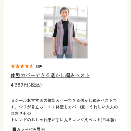
大きいサイズ
制服・スクールすべて
美容・健康・サプリメント
寝具・ベッド
制服・スクール
美容・健康通販すべて
家具・収納
キッチン・雑貨・日用品
バーゲン
大きいサイズ通販すべて
制服・学生服
カーテン・ラグ・ファブリック
大きいサイズ
制服・スクールすべて
美容・健康・サプリメント
寝具・ベッド
詳細検索
バーゲンセール
大きいサイズ レディース服
ジュニア・ティーンズ下着
バーゲン
大きいサイズ通販すべて
制服・学生服
カーテン・ラグ・ファブリック
商品カテゴリ一覧
シークレットセール
大きいサイズ レディース下着
詳細検索
バーゲンセール
大きいサイズ レディース服
ジュニア・ティーンズ下着
カタログ
13件
大きいサイズ メンズ
商品カテゴリ一覧
シークレットセール
大きいサイズ レディース下着
体型カバーできる透かし編みベスト
カタログ・チラシからのご注文
4,389円(税込)
カタログ
大きいサイズ 事務・制服
大きいサイズ メンズ
デジタルカタログ
カタログ・チラシからのご注文
セシールおすすめの体型カバーできる透かし編みベストで
大きいサイズ 事務・制服
す。シワが目立ちにくく体型もカバー!夏にうれしい大人の
カタログ無料プレゼント
はおりもの
デジタルカタログ
トレンドのおしゃれ感が手に入るロング丈ベスト(日本製)
会員メニュー
■カラー/4色展開