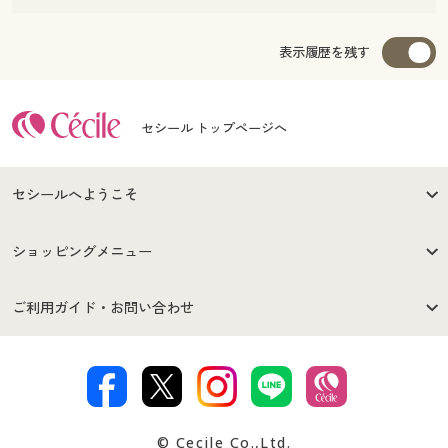
表示履歴を残す
セシール トップページへ
セシールへようこそ
はじめての方へ
ご利用環境について
ショッピングメニュー
セシールご利用規約
プライバシーポリシー
商品カテゴリ
バーゲンセール
ご利用ガイド・お問い合わせ
特定商取引法に基づく表示
古物営業法に基づく表示
カタログ・チラシからのご注
デジタルカタログ
ご注文は
お届けは
文
著作権・商標について
会社案内
交換・返品は
お支払は
カタログ無料プレゼント
特集一覧
© Cecile Co.,Ltd.