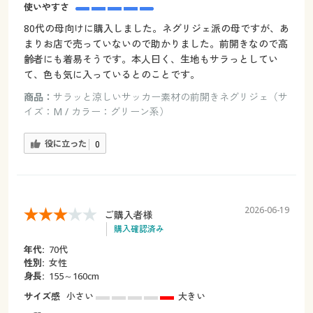
使いやすさ
80代の母向けに購入しました。ネグリジェ派の母ですが、あ
まりお店で売っていないので助かりました。前開きなので高
齢者にも着易そうです。本人曰く、生地もサラっとしてい
て、色も気に入っているとのことです。
商品：
サラッと涼しいサッカー素材の前開きネグリジェ（サ
イズ：M / カラー：グリーン系）
役に立った
0
2026-06-19
ご購入者様
購入確認済み
年代:
70代
性別:
女性
身長:
155～160cm
サイズ感
小さい
大きい