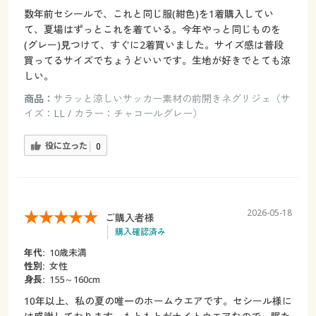
数年前セシールで、これと同じ服(紺色)を1着購入してい
て、夏場はずっとこれを着ている。今年やっと同じものを
(グレー)見つけて、すぐに2着買いました。サイズ感は普段
買ってるサイズでちょうどいいです。生地が好きでとても涼
しい。
商品：
サラッと涼しいサッカー素材の前開きネグリジェ（サ
イズ：LL / カラー：チャコールグレー）
役に立った
0
2026-05-18
ご購入者様
購入確認済み
年代:
10歳未満
性別:
女性
身長:
155～160cm
10年以上、私の夏の唯一のホームウエアです。セシール様に