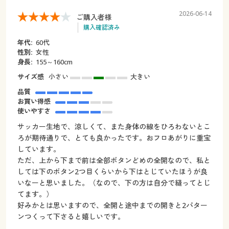
2026-06-14
ご購入者様
購入確認済み
年代:
60代
性別:
女性
身長:
155～160cm
サイズ感
小さい
大きい
品質
お買い得感
使いやすさ
サッカー生地で、涼しくて、また身体の線をひろわないとこ
ろが期待通りで、とても良かったです。おフロあがりに重宝
しています。
ただ、上から下まで前は全部ボタンどめの全開なので、私と
しては下のボタン2つ目くらいから下はとじていたほうが良
いなーと思いました。（なので、下の方は自分で縫ってとじ
てます。）
好みかとは思いますので、全開と途中までの開きと2パター
ンつくって下さると嬉しいです。