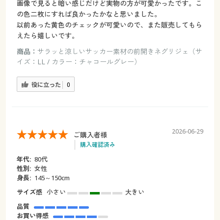
画像で見ると暗い感じだけど実物の方が可愛かったです。こ
の色二枚にすれば良かったかなと思いました。
以前あった黄色のチェックが可愛いので、また販売してもら
えたら嬉しいです。
商品：
サラッと涼しいサッカー素材の前開きネグリジェ（サ
イズ：LL / カラー：チャコールグレー）
役に立った
0
2026-06-29
ご購入者様
購入確認済み
年代:
80代
性別:
女性
身長:
145～150cm
サイズ感
小さい
大きい
品質
お買い得感