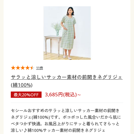
大きいサイズ
制服・スクールすべて
美容・健康・サプリメント
寝具・ベッド
制服・スクール
美容・健康通販すべて
家具・収納
キッチン・雑貨・日用品
バーゲン
大きいサイズ通販すべて
制服・学生服
カーテン・ラグ・ファブリック
大きいサイズ
制服・スクールすべて
美容・健康・サプリメント
寝具・ベッド
詳細検索
バーゲンセール
大きいサイズ レディース服
ジュニア・ティーンズ下着
バーゲン
大きいサイズ通販すべて
制服・学生服
カーテン・ラグ・ファブリック
商品カテゴリ一覧
シークレットセール
大きいサイズ レディース下着
詳細検索
バーゲンセール
大きいサイズ レディース服
ジュニア・ティーンズ下着
カタログ
11件
大きいサイズ メンズ
商品カテゴリ一覧
シークレットセール
大きいサイズ レディース下着
サラッと涼しいサッカー素材の前開きネグリジェ
カタログ・チラシからのご注文
(綿100%)
カタログ
大きいサイズ 事務・制服
大きいサイズ メンズ
3,685円(税込)～
最大20%OFF
デジタルカタログ
カタログ・チラシからのご注文
大きいサイズ 事務・制服
セシールおすすめのサラッと涼しいサッカー素材の前開き
カタログ無料プレゼント
ネグリジェ(綿100%)です。ポコポコした風合いだから肌に
デジタルカタログ
ベタつかず快適。お風呂上がりにサッと着られてさらっと
会員メニュー
涼しい♪綿100%サッカー素材の前開きネグリジェ