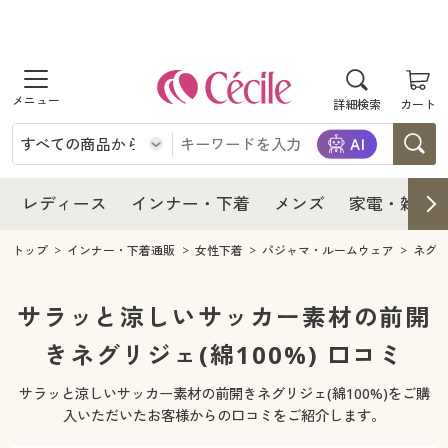
商品を探す
レディース
商品を探す
詳細検索
カート
インナー・下着
レディース通販すべて
レディース
メンズ
インナー・下着通販すべて
レディースファッション
インナー・下着
レディース通販すべて
レディース
インナー・下着
メンズ
家電・雑貨
家電・雑貨
メンズ通販すべて
女性下着
女性下着
メンズ
インナー・下着通販すべて
レディースファッション
トップ
インナー・下着通販
女性下着
パジャマ・ルームウェア
ネグ
寝具・インテリア・家具
家電・雑貨すべて
メンズファッション
メンズ下着
家電・雑貨
メンズ通販すべて
女性下着
女性下着
サラッと涼しいサッカー素材の前開
美容・健康
寝具・インテリア・家具通販すべて
きネグリジェ(綿100%) 口コミ
家電
メンズ下着
ジュニア・ティーンズ下着
寝具・インテリア・家具
家電・雑貨すべて
メンズファッション
メンズ下着
サラッと涼しいサッカー素材の前開きネグリジェ(綿100%)をご購
制服・スクール
美容・健康通販すべて
家具・収納
キッチン・雑貨・日用品
美容・健康
寝具・インテリア・家具通販すべて
家電
メンズ下着
入いただいたお客様からの口コミをご紹介します。
ジュニア・ティーンズ下着