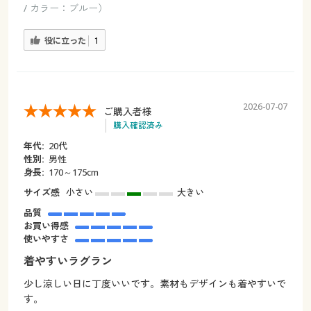
/ カラー：ブルー）
役に立った
1
2026-07-07
ご購入者様
購入確認済み
年代:
20代
性別:
男性
身長:
170～175cm
サイズ感
小さい
大きい
品質
お買い得感
使いやすさ
着やすいラグラン
少し涼しい日に丁度いいです。素材もデザインも着やすいで
す。