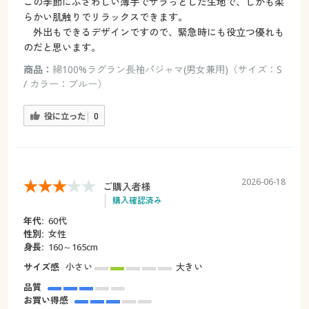
この季節にふさわしい薄手でサラっとした生地で、しかも柔
らかい肌触りでリラックスできます。
外出もできるデザインですので、緊急時にも役立つ優れも
のだと思います。
商品：
綿100%ラグラン長袖パジャマ(男女兼用)（サイズ：S
/ カラー：ブルー）
役に立った
0
2026-06-18
ご購入者様
購入確認済み
年代:
60代
性別:
女性
身長:
160～165cm
サイズ感
小さい
大きい
品質
お買い得感