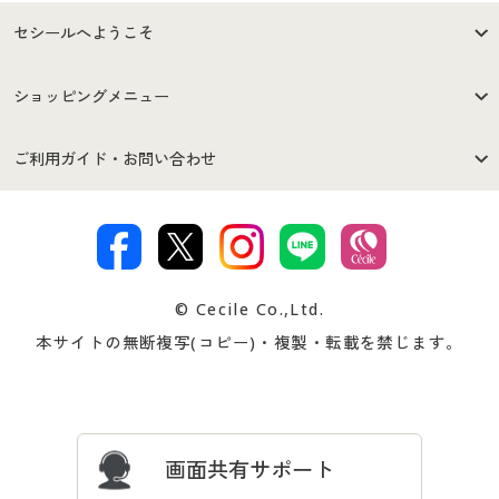
セシールへようこそ
はじめての方へ
ご利用環境について
ショッピングメニュー
セシールご利用規約
プライバシーポリシー
商品カテゴリ
バーゲンセール
ご利用ガイド・お問い合わせ
特定商取引法に基づく表示
古物営業法に基づく表示
カタログ・チラシからのご注
デジタルカタログ
ご注文は
お届けは
文
著作権・商標について
会社案内
交換・返品は
お支払は
カタログ無料プレゼント
特集一覧
© Cecile Co.,Ltd.
会員登録・お客様情報変更に
お客様番号・パスワードをお
本サイトの無断複写(コピー)・複製・転載を禁じます。
プレゼント＆キャンペーン
サイトマップ
ついて
忘れの場合
サイズガイド
よくある質問とお問い合わせ
画面共有サポート