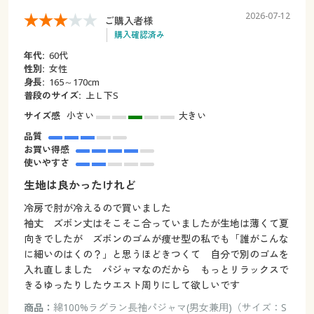
2026-07-12
ご購入者様
購入確認済み
年代:
60代
性別:
女性
身長:
165～170cm
普段のサイズ:
上Ｌ下S
サイズ感
小さい
大きい
品質
お買い得感
使いやすさ
生地は良かったけれど
冷房で肘が冷えるので買いました
袖丈 ズボン丈はそこそこ合っていましたが生地は薄くて夏
向きでしたが ズボンのゴムが痩せ型の私でも「誰がこんな
に細いのはくの？」と思うほどきつくて 自分で別のゴムを
入れ直しました パジャマなのだから もっとリラックスで
きるゆったりしたウエスト周りにして欲しいです
商品：
綿100%ラグラン長袖パジャマ(男女兼用)（サイズ：S