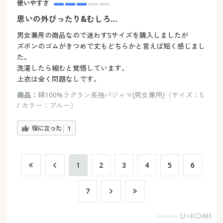
使いやすさ
思いの外ぴったり&むしろ…
男女兼用の商品なので迷わすSサイズを購入しましたが
ズボンのゴムがきつめで丈もどちらかと言えば短く感じまし
た。
洗濯したら縮むと覚悟しています。
上衣は全く問題なしです。
商品：
綿100%ラグラン長袖パジャマ(男女兼用)（サイズ：S
/ カラー：ブルー）
役に立った
1
​1
​2
​3
​4
​5
​6
​7