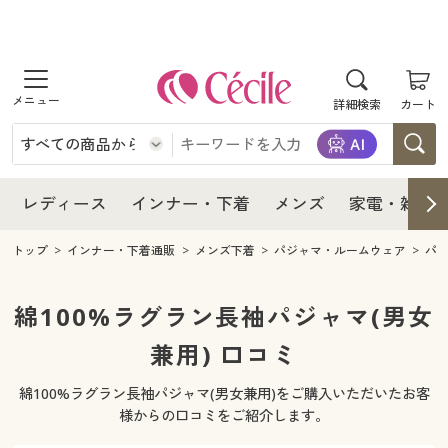
商品を探す
レディース
商品を探す
詳細検索
カート
インナー・下着
レディース通販すべて
レディース
メンズ
インナー・下着通販すべて
レディースファッション
インナー・下着
レディース通販すべて
レディース
インナー・下着
メンズ
家電・雑貨
家電・雑貨
メンズ通販すべて
女性下着
女性下着
メンズ
インナー・下着通販すべて
レディースファッション
トップ
インナー・下着通販
メンズ下着
パジャマ・ルームウェア
パ
寝具・インテリア・家具
家電・雑貨すべて
メンズファッション
メンズ下着
家電・雑貨
メンズ通販すべて
女性下着
女性下着
綿100%ラグラン長袖パジャマ(男女
美容・健康
寝具・インテリア・家具通販すべて
兼用) 口コミ
家電
メンズ下着
ジュニア・ティーンズ下着
寝具・インテリア・家具
家電・雑貨すべて
メンズファッション
メンズ下着
綿100%ラグラン長袖パジャマ(男女兼用)をご購入いただいたお客
制服・スクール
美容・健康通販すべて
家具・収納
キッチン・雑貨・日用品
美容・健康
寝具・インテリア・家具通販すべて
家電
メンズ下着
様からの口コミをご紹介します。
ジュニア・ティーンズ下着