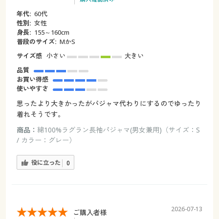
年代:
60代
性別:
女性
身長:
155～160cm
普段のサイズ:
MかS
サイズ感
小さい
大きい
品質
お買い得感
使いやすさ
思ったより大きかったがパジャマ代わりにするのでゆったり
着れそうです。
商品：
綿100%ラグラン長袖パジャマ(男女兼用)（サイズ：S
/ カラー：グレー）
役に立った
0
2026-07-13
ご購入者様