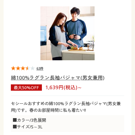
大きいサイズ
制服・スクールすべて
美容・健康・サプリメント
寝具・ベッド
制服・スクール
美容・健康通販すべて
家具・収納
キッチン・雑貨・日用品
バーゲン
大きいサイズ通販すべて
制服・学生服
カーテン・ラグ・ファブリック
大きいサイズ
制服・スクールすべて
美容・健康・サプリメント
寝具・ベッド
詳細検索
バーゲンセール
大きいサイズ レディース服
ジュニア・ティーンズ下着
バーゲン
大きいサイズ通販すべて
制服・学生服
カーテン・ラグ・ファブリック
商品カテゴリ一覧
シークレットセール
大きいサイズ レディース下着
詳細検索
バーゲンセール
大きいサイズ レディース服
ジュニア・ティーンズ下着
カタログ
63件
大きいサイズ メンズ
商品カテゴリ一覧
シークレットセール
大きいサイズ レディース下着
綿100%ラグラン長袖パジャマ(男女兼用)
カタログ・チラシからのご注文
1,639円(税込)～
最大50%OFF
カタログ
大きいサイズ 事務・制服
大きいサイズ メンズ
デジタルカタログ
カタログ・チラシからのご注文
セシールおすすめの綿100%ラグラン長袖パジャマ(男女兼
大きいサイズ 事務・制服
用)です。春のお部屋時間に私も着たい!!
カタログ無料プレゼント
デジタルカタログ
■カラー/3色展開
■サイズ/S～3L
会員メニュー