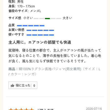
性別:
男性
身長:
170～175cm
普段のサイズ:
メンズL
サイズ感
小さい
大きい
品質
お買い得感
使いやすさ
主人用に。エアコンの部屋でも快適
就寝時、寝る位置の都合で、主人がエアコンの風が当たって
気になるとのことで、薄手の長袖を探していました。着心地
が良く、風も気にならず快眠できているそうです。
商品：
綿100%ラグラン長袖パジャマ(男女兼用)（サイズ：L
/ カラー：レンガ）
役に立った
0
2026-07-16