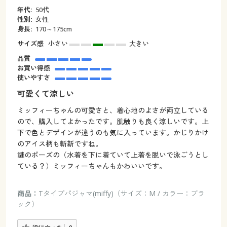
年代:
50代
性別:
女性
身長:
170～175cm
サイズ感
小さい
大きい
品質
お買い得感
使いやすさ
可愛くて涼しい
ミッフィーちゃんの可愛さと、着心地のよさが両立している
ので、購入してよかったです。肌触りも良く涼しいです。上
下で色とデザインが違うのも気に入っています。かじりかけ
のアイス柄も斬新ですね。
謎のポーズの（水着を下に着ていて上着を脱いで泳ごうとし
ている？）ミッフィーちゃんもかわいいです。
商品：
Tタイプパジャマ(miffy)（サイズ：M / カラー：ブラ
ック）