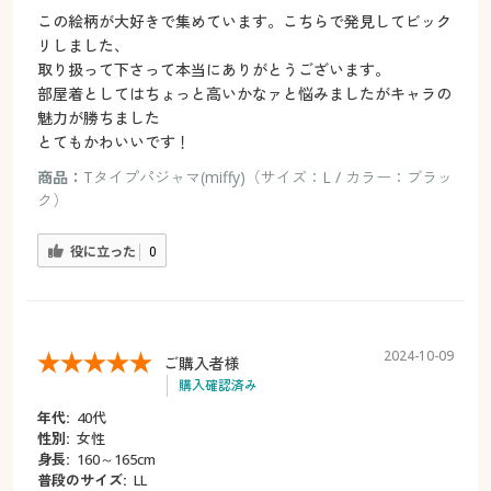
この絵柄が大好きで集めています。こちらで発見してビック
リしました、
取り扱って下さって本当にありがとうございます。
部屋着としてはちょっと高いかなァと悩みましたがキャラの
魅力が勝ちました
とてもかわいいです！
商品：
Tタイプパジャマ(miffy)（サイズ：L / カラー：ブラッ
ク）
役に立った
0
2024-10-09
ご購入者様
購入確認済み
年代:
40代
性別:
女性
身長:
160～165cm
普段のサイズ:
LL