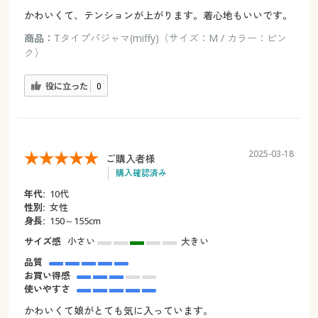
かわいくて、テンションが上がります。着心地もいいです。
商品：
Tタイプパジャマ(miffy)（サイズ：M / カラー：ピン
ク）
役に立った
0
2025-03-18
ご購入者様
購入確認済み
年代:
10代
性別:
女性
身長:
150～155cm
サイズ感
小さい
大きい
品質
お買い得感
使いやすさ
かわいくて娘がとても気に入っています。