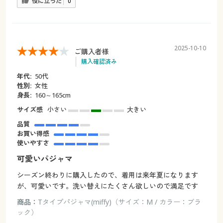
役に立った
0
2025-10-10
ご購入者様
購入確認済み
年代:
50代
性別:
女性
身長:
160～165cm
サイズ感
小さい
大きい
品質
お買い得感
使いやすさ
可愛いパジャマ
シーズン終わりに購入したので、着用は来年夏になります
が、可愛いです。洗い替えにたくさん欲しいので満足です
商品：
Tタイプパジャマ(miffy)（サイズ：M / カラー：ブラ
ック）