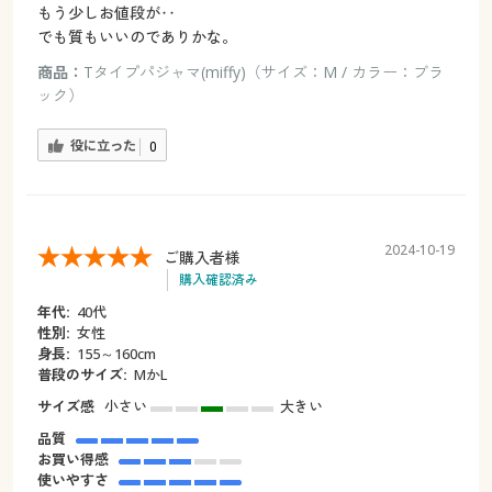
もう少しお値段が‥
でも質もいいのでありかな。
商品：
Tタイプパジャマ(miffy)（サイズ：M / カラー：ブラ
ック）
役に立った
0
2024-10-19
ご購入者様
購入確認済み
年代:
40代
性別:
女性
身長:
155～160cm
普段のサイズ:
MかL
サイズ感
小さい
大きい
品質
お買い得感
使いやすさ