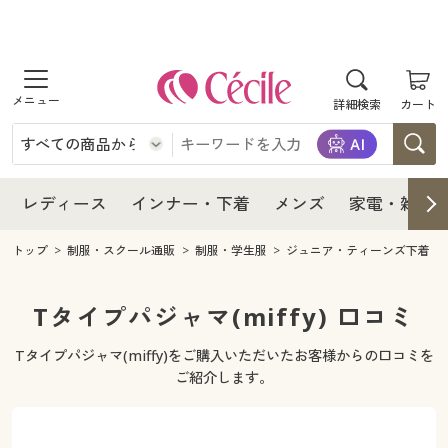
商品を探す
レディース
商品を探す
詳細検索
カート
インナー・下着
レディース通販すべて
レディース
メンズ
インナー・下着通販すべて
レディースファッション
インナー・下着
レディース通販すべて
レディース
インナー・下着
メンズ
家電・雑貨
家電・雑貨
メンズ通販すべて
女性下着
女性下着
メンズ
インナー・下着通販すべて
レディースファッション
トップ
制服・スクール通販
制服・学生服
ジュニア・ティーンズ下着
寝具・インテリア・家具
家電・雑貨すべて
メンズファッション
メンズ下着
家電・雑貨
メンズ通販すべて
女性下着
女性下着
Tタイプパジャマ(miffy) 口コミ
美容・健康
寝具・インテリア・家具通販すべて
家電
メンズ下着
ジュニア・ティーンズ下着
Tタイプパジャマ(miffy)をご購入いただいたお客様からの口コミを
寝具・インテリア・家具
家電・雑貨すべて
メンズファッション
メンズ下着
ご紹介します。
制服・スクール
美容・健康通販すべて
家具・収納
キッチン・雑貨・日用品
美容・健康
寝具・インテリア・家具通販すべて
家電
メンズ下着
ジュニア・ティーンズ下着