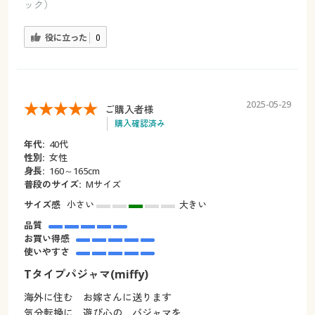
ック）
役に立った
0
2025-05-29
ご購入者様
購入確認済み
年代:
40代
性別:
女性
身長:
160～165cm
普段のサイズ:
Мサイズ
サイズ感
小さい
大きい
品質
お買い得感
使いやすさ
Tタイプパジャマ(⁠miffy)
海外に住む お嫁さんに送ります
気分転換に 遊び心の パジャマを