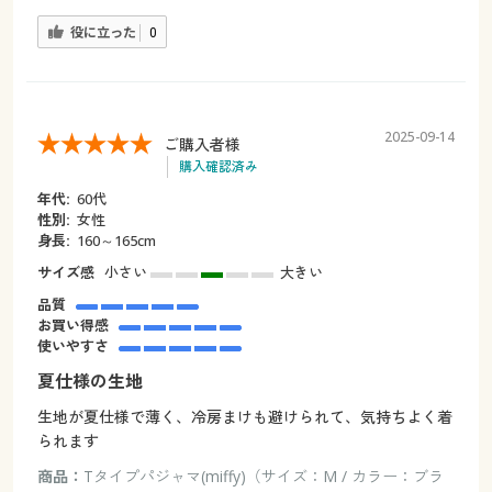
役に立った
0
2025-09-14
ご購入者様
購入確認済み
年代:
60代
性別:
女性
身長:
160～165cm
サイズ感
小さい
大きい
品質
お買い得感
使いやすさ
夏仕様の生地
生地が夏仕様で薄く、冷房まけも避けられて、気持ちよく着
られます
商品：
Tタイプパジャマ(miffy)（サイズ：M / カラー：ブラ