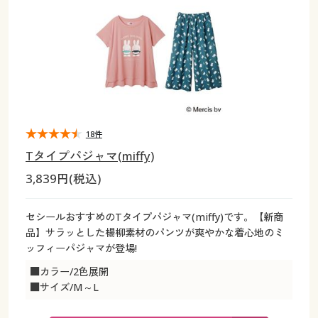
大きいサイズ
制服・スクールすべて
美容・健康・サプリメント
寝具・ベッド
制服・スクール
美容・健康通販すべて
家具・収納
キッチン・雑貨・日用品
バーゲン
大きいサイズ通販すべて
制服・学生服
カーテン・ラグ・ファブリック
大きいサイズ
制服・スクールすべて
美容・健康・サプリメント
寝具・ベッド
詳細検索
バーゲンセール
大きいサイズ レディース服
ジュニア・ティーンズ下着
バーゲン
大きいサイズ通販すべて
制服・学生服
カーテン・ラグ・ファブリック
商品カテゴリ一覧
シークレットセール
大きいサイズ レディース下着
詳細検索
バーゲンセール
大きいサイズ レディース服
ジュニア・ティーンズ下着
18件
Tタイプパジャマ(miffy)
カタログ
大きいサイズ メンズ
商品カテゴリ一覧
シークレットセール
大きいサイズ レディース下着
3,839円(税込)
カタログ・チラシからのご注文
カタログ
大きいサイズ 事務・制服
大きいサイズ メンズ
セシールおすすめのTタイプパジャマ(miffy)です。【新商
品】サラッとした楊柳素材のパンツが爽やかな着心地のミ
デジタルカタログ
カタログ・チラシからのご注文
ッフィーパジャマが登場!
大きいサイズ 事務・制服
■カラー/2色展開
カタログ無料プレゼント
デジタルカタログ
■サイズ/M～L
会員メニュー