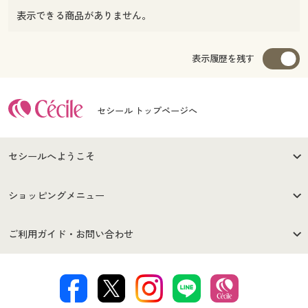
表示できる商品がありません。
表示履歴を残す
セシール トップページへ
セシールへようこそ
はじめての方へ
ご利用環境について
ショッピングメニュー
セシールご利用規約
プライバシーポリシー
商品カテゴリ
バーゲンセール
ご利用ガイド・お問い合わせ
特定商取引法に基づく表示
古物営業法に基づく表示
カタログ・チラシからのご注
デジタルカタログ
ご注文は
お届けは
文
著作権・商標について
会社案内
交換・返品は
お支払は