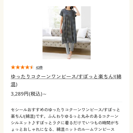
大きいサイズ
制服・スクールすべて
美容・健康・サプリメント
寝具・ベッド
制服・スクール
美容・健康通販すべて
家具・収納
キッチン・雑貨・日用品
バーゲン
大きいサイズ通販すべて
制服・学生服
カーテン・ラグ・ファブリック
大きいサイズ
制服・スクールすべて
美容・健康・サプリメント
寝具・ベッド
詳細検索
バーゲンセール
大きいサイズ レディース服
ジュニア・ティーンズ下着
バーゲン
大きいサイズ通販すべて
制服・学生服
カーテン・ラグ・ファブリック
商品カテゴリ一覧
シークレットセール
大きいサイズ レディース下着
詳細検索
バーゲンセール
大きいサイズ レディース服
ジュニア・ティーンズ下着
カタログ
43件
大きいサイズ メンズ
商品カテゴリ一覧
シークレットセール
大きいサイズ レディース下着
ゆったりコクーンワンピース/すぽっと楽ちん!(綿
カタログ・チラシからのご注文
混)
カタログ
大きいサイズ 事務・制服
大きいサイズ メンズ
3,289円(税込)～
デジタルカタログ
カタログ・チラシからのご注文
大きいサイズ 事務・制服
セシールおすすめのゆったりコクーンワンピース/すぽっと
カタログ無料プレゼント
楽ちん!(綿混)です。ふんわりゆるっと丸みのあるコクーン
デジタルカタログ
シルエット♪すぽっとラクに着るだけでいつもの時間がち
会員メニュー
ょっとおしゃれになる、綿混ニットのルームワンピース