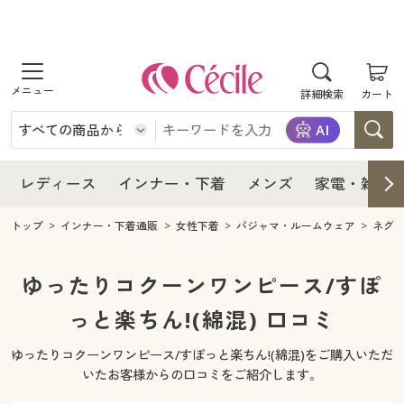
商品を探す
レディース
商品を探す
詳細検索
カート
インナー・下着
レディース通販すべて
レディース
メンズ
インナー・下着通販すべて
レディースファッション
インナー・下着
レディース通販すべて
レディース
インナー・下着
メンズ
家電・雑貨
家電・雑貨
メンズ通販すべて
女性下着
女性下着
メンズ
インナー・下着通販すべて
レディースファッション
トップ
インナー・下着通販
女性下着
パジャマ・ルームウェア
ネグ
寝具・インテリア・家具
家電・雑貨すべて
メンズファッション
メンズ下着
家電・雑貨
メンズ通販すべて
女性下着
女性下着
ゆったりコクーンワンピース/すぽ
美容・健康
寝具・インテリア・家具通販すべて
っと楽ちん!(綿混) 口コミ
家電
メンズ下着
ジュニア・ティーンズ下着
寝具・インテリア・家具
家電・雑貨すべて
メンズファッション
メンズ下着
ゆったりコクーンワンピース/すぽっと楽ちん!(綿混)をご購入いただ
制服・スクール
美容・健康通販すべて
家具・収納
キッチン・雑貨・日用品
美容・健康
寝具・インテリア・家具通販すべて
家電
メンズ下着
いたお客様からの口コミをご紹介します。
ジュニア・ティーンズ下着