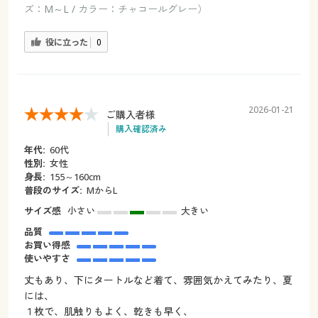
ズ：M～L / カラー：チャコールグレー）
役に立った
0
2026-01-21
ご購入者様
購入確認済み
年代:
60代
性別:
女性
身長:
155～160cm
普段のサイズ:
MからL
サイズ感
小さい
大きい
品質
お買い得感
使いやすさ
丈もあり、下にタートルなど着て、雰囲気かえてみたり、夏
には、
１枚で、肌触りもよく、乾きも早く、