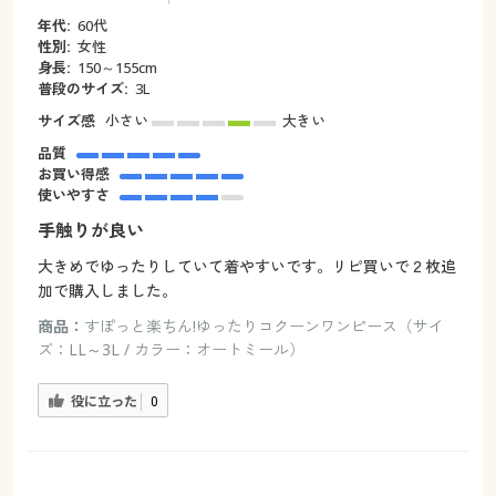
年代:
60代
性別:
女性
身長:
150～155cm
普段のサイズ:
3L
サイズ感
小さい
大きい
品質
お買い得感
使いやすさ
手触りが良い
大きめでゆったりしていて着やすいです。リピ買いで２枚追
加で購入しました。
商品：
すぽっと楽ちん!ゆったりコクーンワンピース（サイ
ズ：LL～3L / カラー：オートミール）
役に立った
0