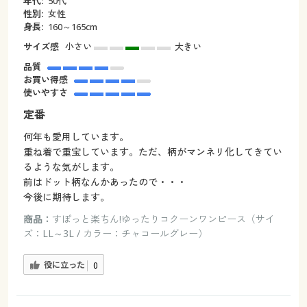
年代:
50代
性別:
女性
身長:
160～165cm
サイズ感
小さい
大きい
品質
お買い得感
使いやすさ
定番
何年も愛用しています。
重ね着で重宝しています。ただ、柄がマンネリ化してきてい
るような気がします。
前はドット柄なんかあったので・・・
今後に期待します。
商品：
すぽっと楽ちん!ゆったりコクーンワンピース（サイ
ズ：LL～3L / カラー：チャコールグレー）
役に立った
0