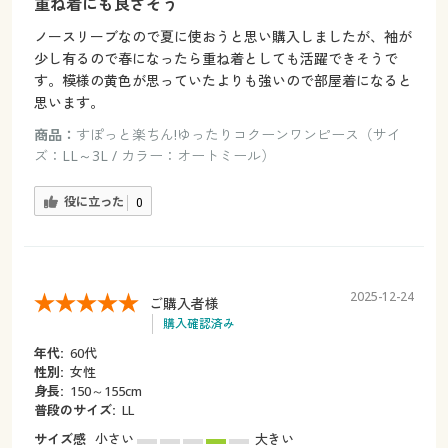
重ね着にも良さそう
ノースリーブなので夏に使おうと思い購入しましたが、袖が
少し有るので春になったら重ね着としても活躍できそうで
す。模様の黄色が思っていたよりも強いので部屋着になると
思います。
商品：
すぽっと楽ちん!ゆったりコクーンワンピース（サイ
ズ：LL～3L / カラー：オートミール）
役に立った
0
2025-12-24
ご購入者様
購入確認済み
年代:
60代
性別:
女性
身長:
150～155cm
普段のサイズ:
LL
サイズ感
小さい
大きい