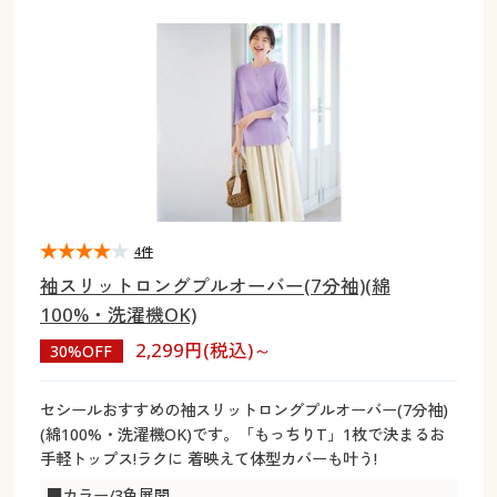
大きいサイズ
制服・スクールすべて
美容・健康・サプリメント
寝具・ベッド
制服・スクール
美容・健康通販すべて
家具・収納
キッチン・雑貨・日用品
バーゲン
大きいサイズ通販すべて
制服・学生服
カーテン・ラグ・ファブリック
大きいサイズ
制服・スクールすべて
美容・健康・サプリメント
寝具・ベッド
詳細検索
バーゲンセール
大きいサイズ レディース服
ジュニア・ティーンズ下着
バーゲン
大きいサイズ通販すべて
制服・学生服
カーテン・ラグ・ファブリック
商品カテゴリ一覧
シークレットセール
大きいサイズ レディース下着
詳細検索
バーゲンセール
大きいサイズ レディース服
ジュニア・ティーンズ下着
カタログ
4件
大きいサイズ メンズ
商品カテゴリ一覧
シークレットセール
大きいサイズ レディース下着
袖スリットロングプルオーバー(7分袖)(綿
カタログ・チラシからのご注文
100%・洗濯機OK)
カタログ
大きいサイズ 事務・制服
大きいサイズ メンズ
2,299円(税込)～
30%OFF
デジタルカタログ
カタログ・チラシからのご注文
大きいサイズ 事務・制服
セシールおすすめの袖スリットロングプルオーバー(7分袖)
カタログ無料プレゼント
(綿100%・洗濯機OK)です。「もっちりT」1枚で決まるお
デジタルカタログ
手軽トップス!ラクに 着映えて体型カバーも叶う!
会員メニュー
■カラー/3色展開