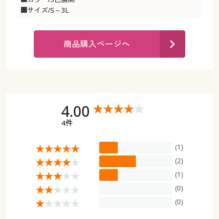
カタログ無料プレゼント
■サイズ/S～3L
マイページ
会員メニュー
商品購入ページへ
閲覧履歴
マイページ
お気に入り
閲覧履歴
サポート
お気に入り
4.00
ご利用ガイド
4件
サポート
よくある質問とお問い合わせ
(1)
ご利用ガイド
(2)
(1)
よくある質問とお問い合わせ
(0)
(0)