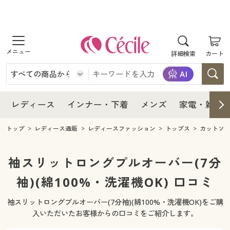
商品を探す
レディース
商品を探す
詳細検索
カート
インナー・下着
レディース通販すべて
レディース
メンズ
インナー・下着通販すべて
レディースファッション
インナー・下着
レディース通販すべて
レディース
インナー・下着
メンズ
家電・雑貨
家電・雑貨
メンズ通販すべて
女性下着
女性下着
メンズ
インナー・下着通販すべて
レディースファッション
トップ
レディース通販
レディースファッション
トップス
カットソ
寝具・インテリア・家具
家電・雑貨すべて
メンズファッション
メンズ下着
家電・雑貨
メンズ通販すべて
女性下着
女性下着
袖スリットロングプルオーバー(7分
美容・健康
寝具・インテリア・家具通販すべて
袖)(綿100%・洗濯機OK) 口コミ
家電
メンズ下着
ジュニア・ティーンズ下着
寝具・インテリア・家具
家電・雑貨すべて
メンズファッション
メンズ下着
袖スリットロングプルオーバー(7分袖)(綿100%・洗濯機OK)をご購
制服・スクール
美容・健康通販すべて
家具・収納
キッチン・雑貨・日用品
美容・健康
寝具・インテリア・家具通販すべて
家電
メンズ下着
入いただいたお客様からの口コミをご紹介します。
ジュニア・ティーンズ下着