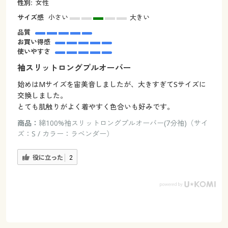
性別:
女性
サイズ感
小さい
大きい
品質
お買い得感
使いやすさ
袖スリットロングプルオーバー
始めはMサイズを宙美音しましたが、大きすぎてSサイズに
交換しました。
とても肌触りがよく着やすく色合いも好みです。
商品：
綿100%袖スリットロングプルオーバー(7分袖)（サイ
ズ：S / カラー：ラベンダー）
役に立った
2