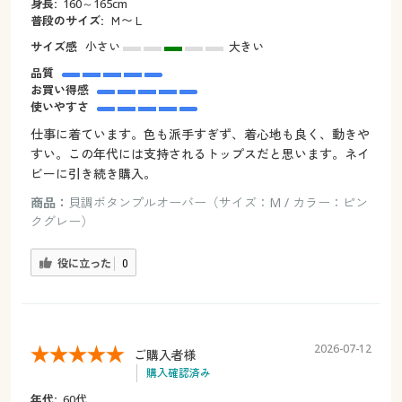
身長:
160～165cm
普段のサイズ:
Ｍ〜Ｌ
サイズ感
小さい
大きい
品質
お買い得感
使いやすさ
仕事に着ています。色も派手すぎず、着心地も良く、動きや
すい。この年代には支持されるトップスだと思います。ネイ
ビーに引き続き購入。
商品：
貝調ボタンプルオーバー（サイズ：M / カラー：ピン
クグレー）
役に立った
0
2026-07-12
ご購入者様
購入確認済み
年代:
60代