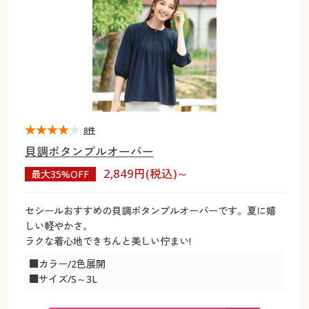
大きいサイズ
制服・スクールすべて
美容・健康・サプリメント
寝具・ベッド
制服・スクール
美容・健康通販すべて
家具・収納
キッチン・雑貨・日用品
バーゲン
大きいサイズ通販すべて
制服・学生服
カーテン・ラグ・ファブリック
大きいサイズ
制服・スクールすべて
美容・健康・サプリメント
寝具・ベッド
詳細検索
バーゲンセール
大きいサイズ レディース服
ジュニア・ティーンズ下着
バーゲン
大きいサイズ通販すべて
制服・学生服
カーテン・ラグ・ファブリック
商品カテゴリ一覧
シークレットセール
大きいサイズ レディース下着
詳細検索
バーゲンセール
大きいサイズ レディース服
ジュニア・ティーンズ下着
8件
貝調ボタンプルオーバー
カタログ
大きいサイズ メンズ
商品カテゴリ一覧
シークレットセール
大きいサイズ レディース下着
2,849円(税込)～
最大35%OFF
カタログ・チラシからのご注文
カタログ
大きいサイズ 事務・制服
大きいサイズ メンズ
セシールおすすめの貝調ボタンプルオーバーです。夏に嬉
しい軽やかさ。
デジタルカタログ
カタログ・チラシからのご注文
ラクな着心地できちんと美しい佇まい!
大きいサイズ 事務・制服
■カラー/2色展開
カタログ無料プレゼント
デジタルカタログ
■サイズ/S～3L
会員メニュー