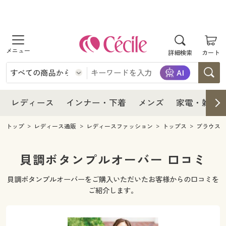
商品を探す
レディース
商品を探す
詳細検索
カート
インナー・下着
レディース通販すべて
レディース
メンズ
インナー・下着通販すべて
レディースファッション
インナー・下着
レディース通販すべて
レディース
インナー・下着
メンズ
家電・雑貨
家電・雑貨
メンズ通販すべて
女性下着
女性下着
メンズ
インナー・下着通販すべて
レディースファッション
トップ
レディース通販
レディースファッション
トップス
ブラウス
寝具・インテリア・家具
家電・雑貨すべて
メンズファッション
メンズ下着
家電・雑貨
メンズ通販すべて
女性下着
女性下着
貝調ボタンプルオーバー 口コミ
美容・健康
寝具・インテリア・家具通販すべて
家電
メンズ下着
ジュニア・ティーンズ下着
貝調ボタンプルオーバーをご購入いただいたお客様からの口コミを
寝具・インテリア・家具
家電・雑貨すべて
メンズファッション
メンズ下着
ご紹介します。
制服・スクール
美容・健康通販すべて
家具・収納
キッチン・雑貨・日用品
美容・健康
寝具・インテリア・家具通販すべて
家電
メンズ下着
ジュニア・ティーンズ下着