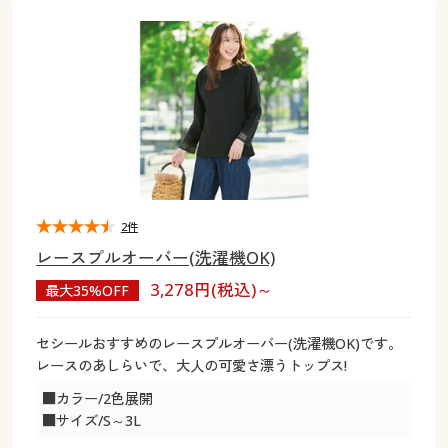
大きいサイズ
制服・スクールすべて
美容・健康・サプリメント
寝具・ベッド
制服・スクール
美容・健康通販すべて
家具・収納
キッチン・雑貨・日用品
バーゲン
大きいサイズ通販すべて
制服・学生服
カーテン・ラグ・ファブリック
大きいサイズ
制服・スクールすべて
美容・健康・サプリメント
寝具・ベッド
詳細検索
バーゲンセール
大きいサイズ レディース服
ジュニア・ティーンズ下着
バーゲン
大きいサイズ通販すべて
制服・学生服
カーテン・ラグ・ファブリック
商品カテゴリ一覧
シークレットセール
大きいサイズ レディース下着
詳細検索
バーゲンセール
大きいサイズ レディース服
ジュニア・ティーンズ下着
カタログ
2件
大きいサイズ メンズ
商品カテゴリ一覧
シークレットセール
大きいサイズ レディース下着
レースプルオーバー(洗濯機OK)
カタログ・チラシからのご注文
3,278円(税込)～
最大35%OFF
カタログ
大きいサイズ 事務・制服
大きいサイズ メンズ
デジタルカタログ
カタログ・チラシからのご注文
セシールおすすめのレースプルオーバー(洗濯機OK)です。
大きいサイズ 事務・制服
レースのあしらいで、大人の可愛さ漂うトップス!
カタログ無料プレゼント
デジタルカタログ
■カラー/2色展開
■サイズ/S～3L
会員メニュー