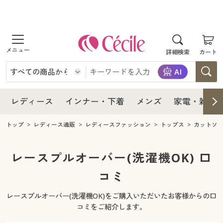
商品を探す
レディース
商品を探す
詳細検索
カート
インナー・下着
レディース通販すべて
レディース
メンズ
インナー・下着通販すべて
レディースファッション
インナー・下着
レディース通販すべて
レディース
インナー・下着
メンズ
家電・雑貨
家電・雑貨
メンズ通販すべて
女性下着
女性下着
メンズ
インナー・下着通販すべて
レディースファッション
トップ
レディース通販
レディースファッション
トップス
カットソ
寝具・インテリア・家具
家電・雑貨すべて
メンズファッション
メンズ下着
家電・雑貨
メンズ通販すべて
女性下着
女性下着
レースプルオーバー(洗濯機OK) 口
美容・健康
寝具・インテリア・家具通販すべて
コミ
家電
メンズ下着
ジュニア・ティーンズ下着
寝具・インテリア・家具
家電・雑貨すべて
メンズファッション
メンズ下着
レースプルオーバー(洗濯機OK)をご購入いただいたお客様からの口
制服・スクール
美容・健康通販すべて
家具・収納
キッチン・雑貨・日用品
美容・健康
寝具・インテリア・家具通販すべて
家電
メンズ下着
コミをご紹介します。
ジュニア・ティーンズ下着