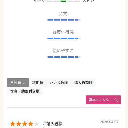
小さい
大きい
品質
お買い得感
使いやすさ
日付順 ↓
評価順
いいね数順
購入確認順
写真・動画付き順
詳細フィルター
2026-04-07
ご購入者様