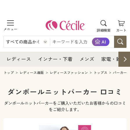
商品を探す
レディース
商品を探す
詳細検索
カート
インナー・下着
レディース通販すべて
レディース
メンズ
インナー・下着通販すべて
レディースファッション
インナー・下着
レディース通販すべて
レディース
インナー・下着
メンズ
家電・雑貨
家電・雑貨
メンズ通販すべて
女性下着
女性下着
メンズ
インナー・下着通販すべて
レディースファッション
トップ
レディース通販
レディースファッション
トップス
パーカー
寝具・インテリア・家具
家電・雑貨すべて
メンズファッション
メンズ下着
家電・雑貨
メンズ通販すべて
女性下着
女性下着
ダンボールニットパーカー 口コミ
美容・健康
寝具・インテリア・家具通販すべて
家電
メンズ下着
ジュニア・ティーンズ下着
ダンボールニットパーカーをご購入いただいたお客様からの口コミ
寝具・インテリア・家具
家電・雑貨すべて
メンズファッション
メンズ下着
をご紹介します。
制服・スクール
美容・健康通販すべて
家具・収納
キッチン・雑貨・日用品
美容・健康
寝具・インテリア・家具通販すべて
家電
メンズ下着
ジュニア・ティーンズ下着