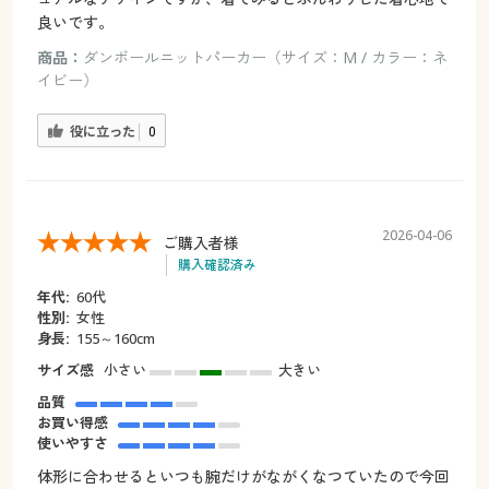
良いです。
商品：
ダンボールニットパーカー（サイズ：M / カラー：ネ
イビー）
役に立った
0
2026-04-06
ご購入者様
購入確認済み
年代:
60代
性別:
女性
身長:
155～160cm
サイズ感
小さい
大きい
品質
お買い得感
使いやすさ
体形に合わせるといつも腕だけがながくなつていたので今回