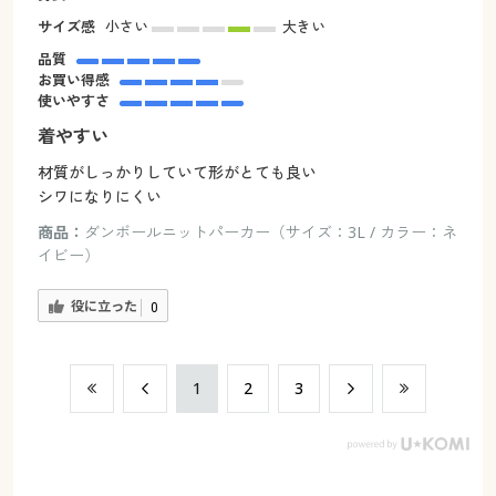
サイズ感
小さい
大きい
品質
お買い得感
使いやすさ
着やすい
材質がしっかりしていて形がとても良い
シワになりにくい
商品：
ダンボールニットパーカー（サイズ：3L / カラー：ネ
イビー）
役に立った
0
​1
​2
​3