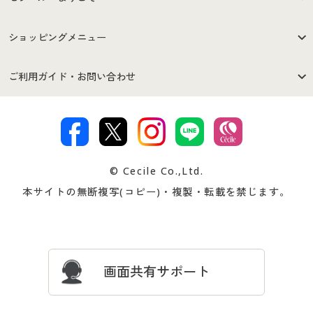
はじめての方へ
ご利用環境について
ショッピングメニュー
セシールご利用規約
プライバシーポリシー
商品カテゴリ
バーゲンセール
ご利用ガイド・お問い合わせ
特定商取引法に基づく表示
古物営業法に基づく表示
カタログ・チラシからのご注
デジタルカタログ
ご注文は
お届けは
文
著作権・商標について
会社案内
交換・返品は
お支払は
カタログ無料プレゼント
特集一覧
© Cecile Co.,Ltd.
会員登録・お客様情報変更に
お客様番号・パスワードをお
本サイトの無断複写(コピー)・複製・転載を禁じます。
プレゼント＆キャンペーン
サイトマップ
ついて
忘れの場合
サイズガイド
よくある質問とお問い合わせ
画面共有サポート