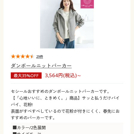
大きいサイズ
制服・スクールすべて
美容・健康・サプリメント
寝具・ベッド
制服・スクール
美容・健康通販すべて
家具・収納
キッチン・雑貨・日用品
バーゲン
大きいサイズ通販すべて
制服・学生服
カーテン・ラグ・ファブリック
大きいサイズ
制服・スクールすべて
美容・健康・サプリメント
寝具・ベッド
詳細検索
バーゲンセール
大きいサイズ レディース服
ジュニア・ティーンズ下着
バーゲン
大きいサイズ通販すべて
制服・学生服
カーテン・ラグ・ファブリック
商品カテゴリ一覧
シークレットセール
大きいサイズ レディース下着
詳細検索
バーゲンセール
大きいサイズ レディース服
ジュニア・ティーンズ下着
29件
ダンボールニットパーカー
カタログ
大きいサイズ メンズ
商品カテゴリ一覧
シークレットセール
大きいサイズ レディース下着
3,564円(税込)～
最大35%OFF
カタログ・チラシからのご注文
カタログ
大きいサイズ 事務・制服
大きいサイズ メンズ
セシールおすすめのダンボールニットパーカーです。
【「心地いいに、ときめく。」商品】サッと払うだけバイ
デジタルカタログ
カタログ・チラシからのご注文
バイ、花粉!
大きいサイズ 事務・制服
表面がすべすべしているので花粉が付きにくく、春先にお
カタログ無料プレゼント
すすめのパーカーです。
デジタルカタログ
■カラー/2色展開
会員メニュー