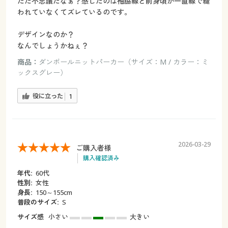
ただ不思議だなぁ？感じたのは袖脇線と前身頃が一直線で縫
われていなくてズレているのです。
デザインなのか？
なんでしょうかねぇ？
商品：
ダンボールニットパーカー（サイズ：M / カラー：ミ
ックスグレー）
役に立った
1
2026-03-29
ご購入者様
購入確認済み
年代:
60代
性別:
女性
身長:
150～155cm
普段のサイズ:
S
サイズ感
小さい
大きい