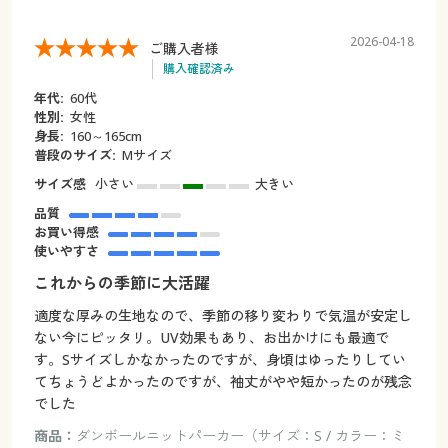
2026-04-18
ご購入者様
購入確認済み
年代:
60代
性別:
女性
身長:
160～165cm
普段のサイズ:
Mサイズ
サイズ感
小さい
大きい
品質
お買い得感
使いやすさ
これからの季節に大活躍
適度な厚みの生地なので、季節の移り変わりで気温が安定し
ない今にピッタリ。UV効果もあり、お出かけにも最適で
す。Sサイズしかなかったのですが、身頃はゆったりしてい
てちょうどよかったのですが、袖丈がやや短かったのが残念
でした
商品：
ダンボールニットパーカー（サイズ：S / カラー：ミ