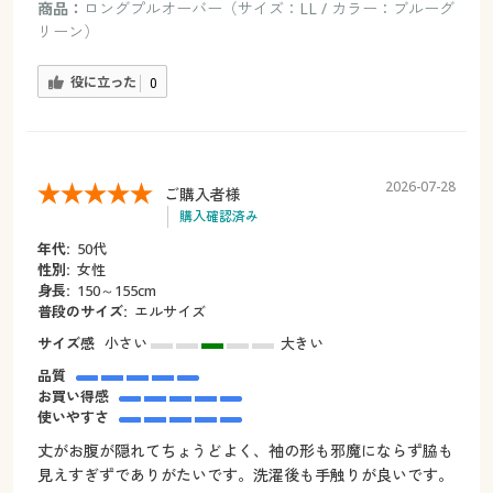
商品：
ロングプルオーバー（サイズ：LL / カラー：ブルーグ
リーン）
役に立った
0
2026-07-28
ご購入者様
購入確認済み
年代:
50代
性別:
女性
身長:
150～155cm
普段のサイズ:
エルサイズ
サイズ感
小さい
大きい
品質
お買い得感
使いやすさ
丈がお腹が隠れてちょうどよく、袖の形も邪魔にならず脇も
見えすぎずでありがたいです。洗濯後も手触りが良いです。