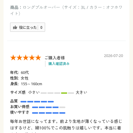
商品：
ロングプルオーバー（サイズ：3L / カラー：オフホワ
イト）
役に立った
0
2026-07-20
ご購入者様
購入確認済み
年代:
60代
性別:
女性
身長:
155～160cm
サイズ感
小さい
大きい
品質
お買い得感
使いやすさ
毎年お世話になってます。前より生地が薄くなっている感じ
はするけど、綿100％でこの肌触りは嬉しいです。本当に着