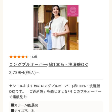
大きいサイズ
制服・スクールすべて
美容・健康・サプリメント
寝具・ベッド
制服・スクール
美容・健康通販すべて
家具・収納
キッチン・雑貨・日用品
バーゲン
大きいサイズ通販すべて
制服・学生服
カーテン・ラグ・ファブリック
大きいサイズ
制服・スクールすべて
美容・健康・サプリメント
寝具・ベッド
詳細検索
バーゲンセール
大きいサイズ レディース服
ジュニア・ティーンズ下着
バーゲン
大きいサイズ通販すべて
制服・学生服
カーテン・ラグ・ファブリック
商品カテゴリ一覧
シークレットセール
大きいサイズ レディース下着
詳細検索
バーゲンセール
大きいサイズ レディース服
ジュニア・ティーンズ下着
カタログ
152件
大きいサイズ メンズ
商品カテゴリ一覧
シークレットセール
大きいサイズ レディース下着
ロングプルオーバー(綿100%・洗濯機OK)
カタログ・チラシからのご注文
2,739円(税込)～
カタログ
大きいサイズ 事務・制服
大きいサイズ メンズ
デジタルカタログ
カタログ・チラシからのご注文
セシールおすすめのロングプルオーバー(綿100%・洗濯機
大きいサイズ 事務・制服
OK)です。「ご近所感」を感じさせない! このプルオーバー
カタログ無料プレゼント
で素敵見え!
デジタルカタログ
■カラー/4色展開
会員メニュー
■サイズ/S～3L