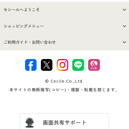
セシールへようこそ
はじめての方へ
ご利用環境について
ショッピングメニュー
セシールご利用規約
プライバシーポリシー
商品カテゴリ
バーゲンセール
ご利用ガイド・お問い合わせ
特定商取引法に基づく表示
古物営業法に基づく表示
カタログ・チラシからのご注
デジタルカタログ
ご注文は
お届けは
文
著作権・商標について
会社案内
交換・返品は
お支払は
カタログ無料プレゼント
特集一覧
© Cecile Co.,Ltd.
会員登録・お客様情報変更に
お客様番号・パスワードをお
本サイトの無断複写(コピー)・複製・転載を禁じます。
プレゼント＆キャンペーン
サイトマップ
ついて
忘れの場合
サイズガイド
よくある質問とお問い合わせ
画面共有サポート