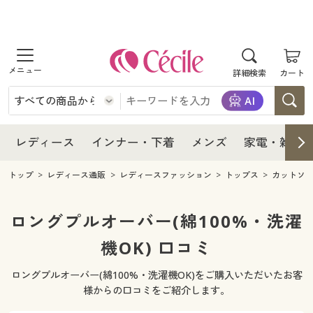
商品を探す
レディース
商品を探す
詳細検索
カート
インナー・下着
レディース通販すべて
レディース
メンズ
インナー・下着通販すべて
レディースファッション
インナー・下着
レディース通販すべて
レディース
インナー・下着
メンズ
家電・雑貨
家電・雑貨
メンズ通販すべて
女性下着
女性下着
メンズ
インナー・下着通販すべて
レディースファッション
トップ
レディース通販
レディースファッション
トップス
カットソ
寝具・インテリア・家具
家電・雑貨すべて
メンズファッション
メンズ下着
家電・雑貨
メンズ通販すべて
女性下着
女性下着
ロングプルオーバー(綿100%・洗濯
美容・健康
寝具・インテリア・家具通販すべて
機OK) 口コミ
家電
メンズ下着
ジュニア・ティーンズ下着
寝具・インテリア・家具
家電・雑貨すべて
メンズファッション
メンズ下着
ロングプルオーバー(綿100%・洗濯機OK)をご購入いただいたお客
制服・スクール
美容・健康通販すべて
家具・収納
キッチン・雑貨・日用品
美容・健康
寝具・インテリア・家具通販すべて
家電
メンズ下着
様からの口コミをご紹介します。
ジュニア・ティーンズ下着