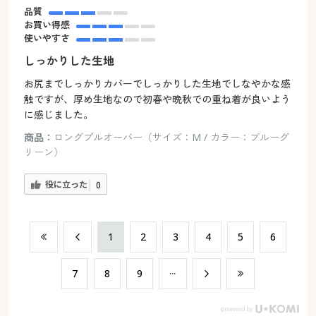
品質
お買い得感
使いやすさ
しっかりした生地
お尻までしっかりカバーでしっかりした生地でしなやかな感
触ですが、厚め生地なので初春や晩秋での重ね着が良いよう
に感じました。
商品：
ロングプルオーバー（サイズ：M / カラー：ブルーグ
リーン）
役に立った
0
​1
​2
​3
​4
​5
​6
​7
​8
​9