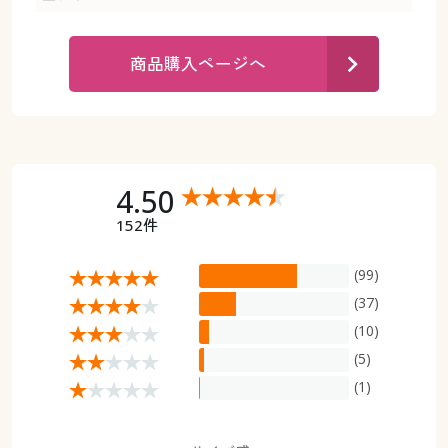
カタログ無料プレゼント
マイページ
会員メニュー
商品購入ページへ
閲覧履歴
マイページ
お気に入り
閲覧履歴
4.50
サポート
お気に入り
152件
ご利用ガイド
サポート
(99)
よくある質問とお問い合わせ
(37)
ご利用ガイド
(10)
(5)
よくある質問とお問い合わせ
(1)