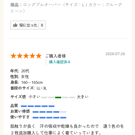
商品：
ロングプルオーバー（サイズ：L / カラー：ブルーグ
リーン）
役に立った
0
2026-07-26
ご購入者様
購入確認済み
年代:
20代
性別:
女性
身長:
160～165cm
普段のサイズ:
LL~3L
サイズ感
小さい
大きい
品質
お買い得感
使いやすさ
肌触りが良く 汗の吸収や乾燥も良かったので 違う色のを
２枚追加購入して仕事によく着ていっています。