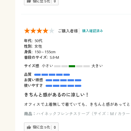
役に立った
0
ご購入者様
購入確認済み
年代:
50代
性別:
女性
身長:
150～155cm
普段のサイズ:
SかM
サイズ感
小さい
大きい
品質
お買い得感
使いやすさ
きちんと感があるのに涼しい！
オフィスで上着無しで着ていても、きちんと感があってと
商品：
ハイネックフレンチスリーブ（サイズ：M / カラ
役に立った
0