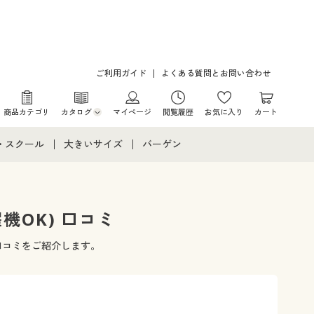
ご利用ガイド
よくある質問とお問い合わせ
商品カテゴリ
カタログ
マイページ
閲覧履歴
お気に入り
カート
カタログ・チラシからのご注文
・スクール
大きいサイズ
バーゲン
デジタルカタログ
て
・スクールすべて
大きいサイズ通販すべて
バーゲンセール
カタログ無料プレゼント
メント
・学生服
大きいサイズ レディース服
シークレットセール
機OK) 口コミ
ニア・ティーンズ下着
大きいサイズ レディース下着
口コミをご紹介します。
大きいサイズ メンズ