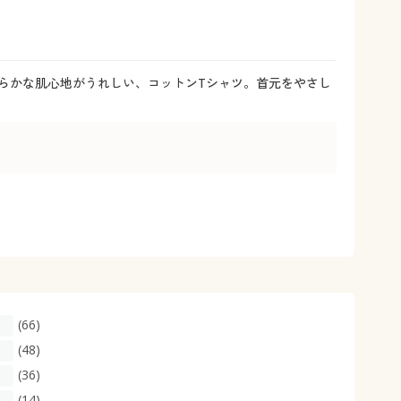
大きいサイズ 事務・制服
。柔らかな肌心地がうれしい、コットンTシャツ。首元をやさし
(66)
(48)
(36)
(14)