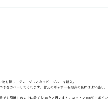
ない物を探し、グレージュとネイビーブルーを購入。
つきをカバーしてくれます。首元のギャザーも細身の私にはよい感じ。
枚でも羽織ものの中に着てもOKだと思います。コットン100％もポイ