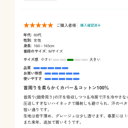
ご購入者様
購入確認済み
年代:
60代
性別:
女性
身長:
160～165cm
普段のサイズ:
Мサイズ
サイズ感
小さい
大きい
品質
お買い得感
使いやすさ
首周りを柔らかくカバー＆コットン100％
首周り(鎖骨周り)の汗を吸収しつつ＆冷房で汗を冷やさ
圧迫しすぎないハイネックで陽射しも避けられ、汗のベタ
狙い通りです。
生地は若干薄め、グレージュは少し透けます。春夏には１
また来年、追加で買いそうです。