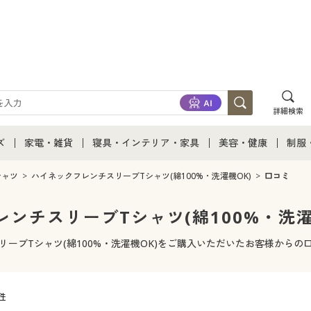
詳細検索
ズ
家電・雑貨
寝具・インテリア・家具
美容・健康
制服
て
ズ通販すべて
家電・雑貨すべて
寝具・インテリア・家具通販すべて
美容・健康通販すべ
制服
シャツ
ハイネックフレンチスリーブTシャツ(綿100%・洗濯機OK)
口コミ
ズファッション
家電
家具・収納
美容・健康・サプリ
制服
ンチスリーブTシャツ(綿100%・洗濯
ズ下着
キッチン・雑貨・日用品
寝具・ベッド
ジュ
リーブTシャツ(綿100%・洗濯機OK)をご購入いただいたお客様からの
着
カーテン・ラグ・ファブリック
7件