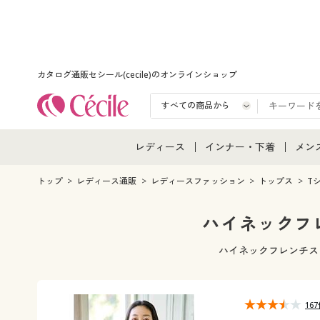
カタログ通販セシール(cecile)のオンラインショップ
レディース
インナー・下着
メン
レディース通販すべて
インナー・下着通販すべ
メン
トップ
レディース通販
レディースファッション
トップス
T
レディースファッション
女性下着
メン
ハイネックフレ
女性下着
メンズ下着
メン
ハイネックフレンチス
ジュニア・ティーンズ下
16