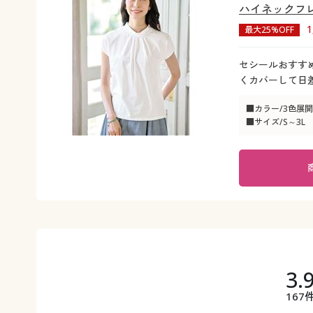
ハイネックフレ
最大25%OFF
セシールおすすめ
くカバーして日
■カラー/3色展開
■サイズ/S～3L
3.
167