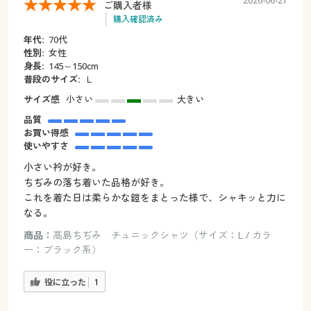
2026-06-21
ご購入者様
購入確認済み
年代:
70代
性別:
女性
身長:
145～150cm
普段のサイズ:
Ｌ
サイズ感
小さい
大きい
品質
お買い得感
使いやすさ
小さい衿が好き。
ちぢみの落ち着いた品格が好き。
これを着た日は柔らかな鎧をまとった様で、シャキッと力に
なる。
商品：
高島ちぢみ チュニックシャツ（サイズ：L / カラ
ー：ブラック系）
役に立った
1