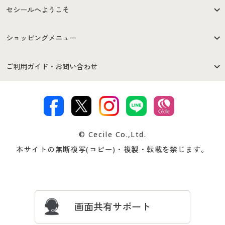
セシールへようこそ
はじめての方へ
ご利用環境について
ショッピングメニュー
セシールご利用規約
プライバシーポリシー
商品カテゴリ
バーゲンセール
ご利用ガイド・お問い合わせ
特定商取引法に基づく表示
古物営業法に基づく表示
カタログ・チラシからのご注
デジタルカタログ
ご注文は
お届けは
文
著作権・商標について
会社案内
交換・返品は
お支払は
カタログ無料プレゼント
特集一覧
© Cecile Co.,Ltd.
会員登録・お客様情報変更に
お客様番号・パスワードをお
本サイトの無断複写(コピー)・複製・転載を禁じます。
プレゼント＆キャンペーン
サイトマップ
ついて
忘れの場合
サイズガイド
よくある質問とお問い合わせ
画面共有サポート