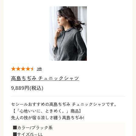
大きいサイズ
制服・スクールすべて
美容・健康・サプリメント
寝具・ベッド
制服・スクール
美容・健康通販すべて
家具・収納
キッチン・雑貨・日用品
バーゲン
大きいサイズ通販すべて
制服・学生服
カーテン・ラグ・ファブリック
大きいサイズ
制服・スクールすべて
美容・健康・サプリメント
寝具・ベッド
詳細検索
バーゲンセール
大きいサイズ レディース服
ジュニア・ティーンズ下着
バーゲン
大きいサイズ通販すべて
制服・学生服
カーテン・ラグ・ファブリック
商品カテゴリ一覧
シークレットセール
大きいサイズ レディース下着
詳細検索
バーゲンセール
大きいサイズ レディース服
ジュニア・ティーンズ下着
カタログ
3件
大きいサイズ メンズ
商品カテゴリ一覧
シークレットセール
大きいサイズ レディース下着
高島ちぢみ チュニックシャツ
カタログ・チラシからのご注文
9,889円(税込)
カタログ
大きいサイズ 事務・制服
大きいサイズ メンズ
デジタルカタログ
カタログ・チラシからのご注文
セシールおすすめの高島ちぢみ チュニックシャツです。
大きいサイズ 事務・制服
【「心地いいに、ときめく。」商品】
カタログ無料プレゼント
先人の技が宿る涼しさ纏う高島ちぢみ!
デジタルカタログ
■カラー/ブラック系
会員メニュー
■サイズ/S～LL