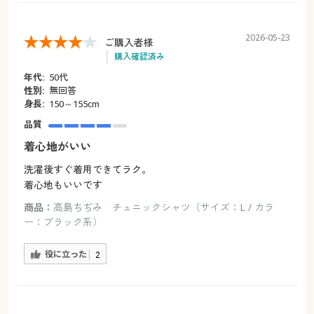
2026-05-23
ご購入者様
購入確認済み
年代:
50代
性別:
無回答
身長:
150～155cm
品質
着心地がいい
洗濯後すぐ着用できてラク。
着心地もいいです
商品：
高島ちぢみ チュニックシャツ（サイズ：L / カラ
ー：ブラック系）
役に立った
2