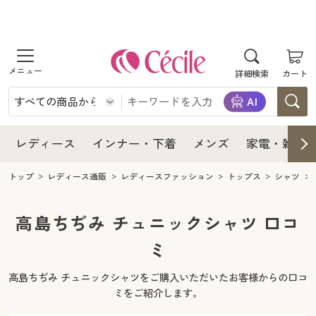
商品を探す
レディース
商品を探す
詳細検索
カート
インナー・下着
レディース通販すべて
レディース
メンズ
インナー・下着通販すべて
レディースファッション
インナー・下着
レディース通販すべて
レディース
インナー・下着
メンズ
家電・雑貨
家電・雑貨
メンズ通販すべて
女性下着
女性下着
メンズ
インナー・下着通販すべて
レディースファッション
トップ
レディース通販
レディースファッション
トップス
シャツ
寝具・インテリア・家具
家電・雑貨すべて
メンズファッション
メンズ下着
家電・雑貨
メンズ通販すべて
女性下着
女性下着
高島ちぢみ チュニックシャツ 口コ
美容・健康
寝具・インテリア・家具通販すべて
ミ
家電
メンズ下着
ジュニア・ティーンズ下着
寝具・インテリア・家具
家電・雑貨すべて
メンズファッション
メンズ下着
高島ちぢみ チュニックシャツをご購入いただいたお客様からの口コ
制服・スクール
美容・健康通販すべて
家具・収納
キッチン・雑貨・日用品
美容・健康
寝具・インテリア・家具通販すべて
家電
メンズ下着
ミをご紹介します。
ジュニア・ティーンズ下着