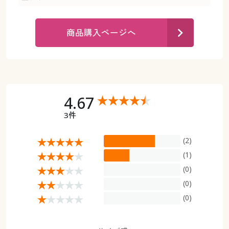
カタログ無料プレゼント
マイページ
会員メニュー
商品購入ページへ
閲覧履歴
マイページ
お気に入り
閲覧履歴
4.67
サポート
お気に入り
3件
ご利用ガイド
サポート
(2)
よくある質問とお問い合わせ
(1)
ご利用ガイド
(0)
(0)
よくある質問とお問い合わせ
(0)