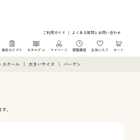
ご利用ガイド
よくある質問とお問い合わせ
商品カテゴリ
カタログ
マイページ
閲覧履歴
お気に入り
カート
カタログ・チラシからのご注文
・スクール
大きいサイズ
バーゲン
デジタルカタログ
て
・スクールすべて
大きいサイズ通販すべて
バーゲンセール
カタログ無料プレゼント
メント
・学生服
大きいサイズ レディース服
シークレットセール
ニア・ティーンズ下着
大きいサイズ レディース下着
ます。
大きいサイズ メンズ