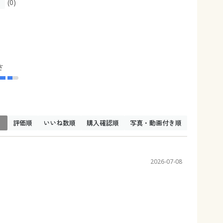
(0)
さ
↓
評価順
いいね数順
購入確認順
写真・動画付き順
2026-07-08