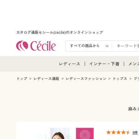
カタログ通販セシール(cecile)のオンラインショップ
レディース
インナー・下着
メン
レディース通販すべて
インナー・下着通販すべ
メン
トップ
レディース通販
レディースファッション
トップス
ブ
レディースファッション
女性下着
メン
女性下着
メンズ下着
メン
麻み
ジュニア・ティーンズ下
9件