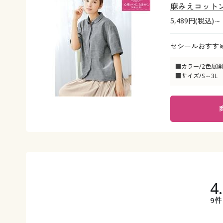
麻みえコット
5,489円(税込)～
セシールおすす
■カラー/2色展開
■サイズ/S～3L
4
9件