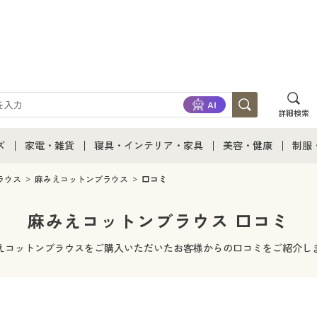
詳細検索
ズ
家電・雑貨
寝具・インテリア・家具
美容・健康
制服
て
ズ通販すべて
家電・雑貨すべて
寝具・インテリア・家具通販すべて
美容・健康通販すべ
制服
ラウス
麻みえコットンブラウス
口コミ
ズファッション
家電
家具・収納
美容・健康・サプリ
制服
麻みえコットンブラウス 口コミ
ズ下着
キッチン・雑貨・日用品
寝具・ベッド
ジュ
えコットンブラウスをご購入いただいたお客様からの口コミをご紹介し
着
カーテン・ラグ・ファブリック