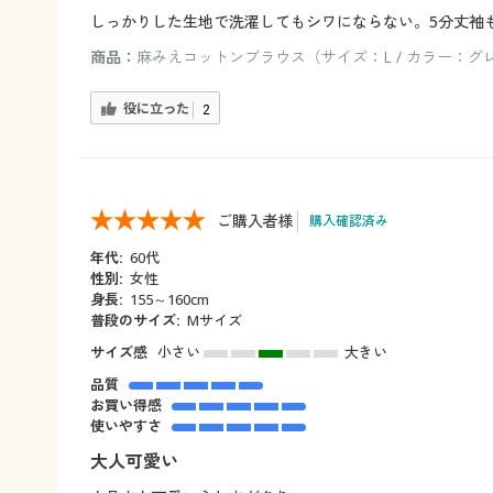
しっかりした生地で洗濯してもシワにならない。5分丈袖
商品：
麻みえコットンブラウス（サイズ：L / カラー：グ
役に立った
2
ご購入者様
購入確認済み
年代:
60代
性別:
女性
身長:
155～160cm
普段のサイズ:
Mサイズ
サイズ感
小さい
大きい
品質
お買い得感
使いやすさ
大人可愛い