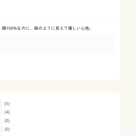
大きいサイズ 事務・制服
綿100%なのに、麻のように見えて優しい心地。
(5)
(4)
(0)
(0)