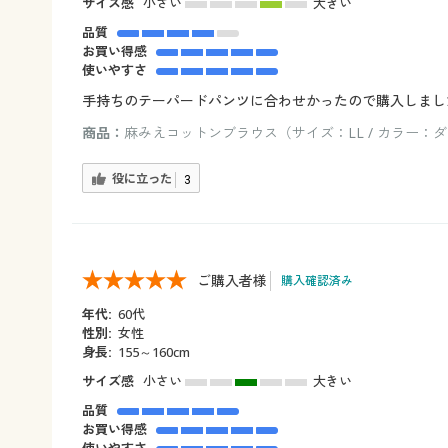
サイズ感
小さい
大きい
品質
お買い得感
使いやすさ
手持ちのテーパードパンツに合わせかったので購入しまし
商品：
麻みえコットンブラウス（サイズ：LL / カラー：
役に立った
3
ご購入者様
購入確認済み
年代:
60代
性別:
女性
身長:
155～160cm
サイズ感
小さい
大きい
品質
お買い得感