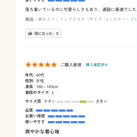
使いやすさ
落ち着いているのに可愛らしさもあり、通勤に最適でした
商品：
麻みえコットンブラウス（サイズ：L / カラー：グ
役に立った
0
ご購入者様
購入確認済み
年代:
60代
性別:
女性
身長:
160～165cm
普段のサイズ:
Ł
サイズ感
小さい
大きい
品質
お買い得感
使いやすさ
爽やかな着心地