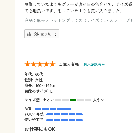
想像していたよりもグレーが濃い目の色合いで、サイズ感
て心地良いです。思っていたよりも気に入りました。
商品：
麻みえコットンブラウス（サイズ：L / カラー：グ
役に立った
3
ご購入者様
購入確認済み
年代:
60代
性別:
女性
身長:
160～165cm
普段のサイズ:
L
サイズ感
小さい
大きい
品質
お買い得感
使いやすさ
お仕事にもOK