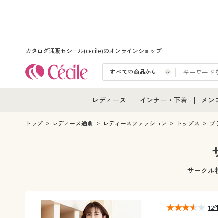
カタログ通販セシール(cecile)のオンラインショップ
レディース
インナー・下着
メン
レディース通販すべて
インナー・下着通販すべ
メン
トップ
レディース通販
レディースファッション
トップス
ブ
レディースファッション
女性下着
メン
女性下着
メンズ下着
メン
サークル
ジュニア・ティーンズ下
12