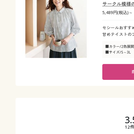
サークル模様
5,489円(税込)～
セシールおすす
甘めテイストの
■カラー/2色展開
■サイズ/S～3L
3.
12