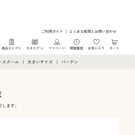
ご利用ガイド
よくある質問とお問い合わせ
商品カテゴリ
カタログ
マイページ
閲覧履歴
お気に入り
カート
カタログ・チラシからのご注文
・スクール
大きいサイズ
バーゲン
デジタルカタログ
て
・スクールすべて
大きいサイズ通販すべて
バーゲンセール
カタログ無料プレゼント
メント
・学生服
大きいサイズ レディース服
シークレットセール
ミ
ニア・ティーンズ下着
大きいサイズ レディース下着
介します。
大きいサイズ メンズ