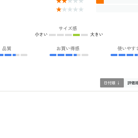
サイズ感
小さい
大きい
品質
お買い得感
使いやす
日付順 ↓
評価