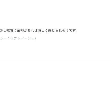
少し襟首に余裕があれば涼しく感じられそうです。
カラー：ソフトベージュ）