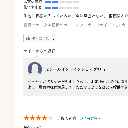
お買い得感
使いやすさ
生地に模様が入っているが、全然目立たない。 柄模様と
商品：
サークル模様のコットンブラウス（サイズ：L / 
役に立った
0
サイトからの返信
セシールオンラインショップ担当
せっかくご購入いただきましたのに、お客様のご期待に添う
より一層お客様に満足していただけるような商品を提供でき
ご購入者様
購入確認済み
年代:
60代