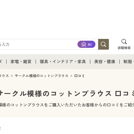
詳細検索
ズ
家電・雑貨
寝具・インテリア・家具
美容・健康
制服
て
ズ通販すべて
家電・雑貨すべて
寝具・インテリア・家具通販すべて
美容・健康通販すべ
制服
ラウス
サークル模様のコットンブラウス
口コミ
ズファッション
家電
家具・収納
美容・健康・サプリ
制服
サークル模様のコットンブラウス 口コ
ズ下着
キッチン・雑貨・日用品
寝具・ベッド
ジュ
模様のコットンブラウスをご購入いただいたお客様からの口コミをご紹
着
カーテン・ラグ・ファブリック
件