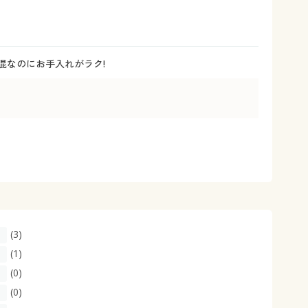
大きいサイズ 事務・制服
混なのにお手入れがラク!
(3)
(1)
(0)
(0)