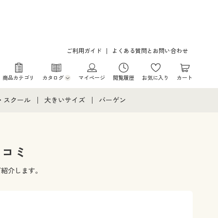
ご利用ガイド
よくある質問とお問い合わせ
商品カテゴリ
カタログ
マイページ
閲覧履歴
お気に入り
カート
カタログ・チラシからのご注文
・スクール
大きいサイズ
バーゲン
デジタルカタログ
て
・スクールすべて
大きいサイズ通販すべて
バーゲンセール
カタログ無料プレゼント
メント
・学生服
大きいサイズ レディース服
シークレットセール
口コミ
ニア・ティーンズ下着
大きいサイズ レディース下着
ご紹介します。
大きいサイズ メンズ