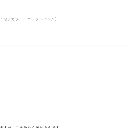
M / カラー：コーラルピンク）
ますが、この色なら着れそうです。