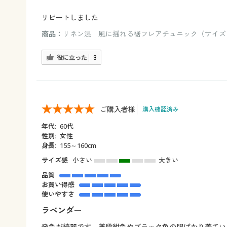
リピートしました
商品：
リネン混 風に揺れる裾フレアチュニック（サイズ：
役に立った
3
ご購入者様
購入確認済み
年代:
60代
性別:
女性
身長:
155～160cm
サイズ感
小さい
大きい
品質
お買い得感
使いやすさ
ラベンダー
発色が綺麗です。普段紺色やブラック色の服ばかり着てい