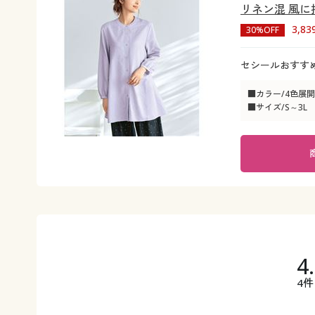
リネン混 風
3,8
30%OFF
セシールおすす
■カラー/4色展開
■サイズ/S～3L
4
4件