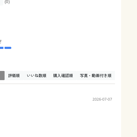
(0)
さ
↓
評価順
いいね数順
購入確認順
写真・動画付き順
2026-07-07