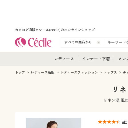
カタログ通販セシール(cecile)のオンラインショップ
レディース
インナー・下着
メン
レディース通販すべて
インナー・下着通販すべ
メン
トップ
レディース通販
レディースファッション
トップス
チ
レディースファッション
女性下着
メン
リネ
女性下着
メンズ下着
メン
リネン混 風
ジュニア・ティーンズ下
4件