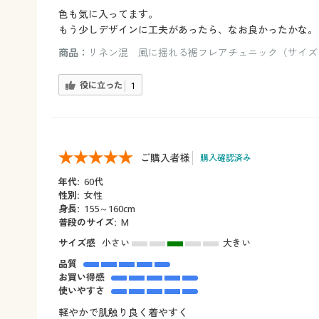
色も気に入ってます。
もう少しデザインに工夫があったら、なお良かったかな。
商品：
リネン混 風に揺れる裾フレアチュニック（サイズ：
役に立った
1
ご購入者様
購入確認済み
年代:
60代
性別:
女性
身長:
155～160cm
普段のサイズ:
M
サイズ感
小さい
大きい
品質
お買い得感
使いやすさ
軽やかで肌触り良く着やすく