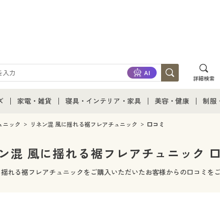
詳細検索
ズ
家電・雑貨
寝具・インテリア・家具
美容・健康
制服
て
ズ通販すべて
家電・雑貨すべて
寝具・インテリア・家具通販すべて
美容・健康通販すべ
制服
ュニック
リネン混 風に揺れる裾フレアチュニック
口コミ
ズファッション
家電
家具・収納
美容・健康・サプリ
制服
ン混 風に揺れる裾フレアチュニック 
ズ下着
キッチン・雑貨・日用品
寝具・ベッド
ジュ
に揺れる裾フレアチュニックをご購入いただいたお客様からの口コミを
着
カーテン・ラグ・ファブリック