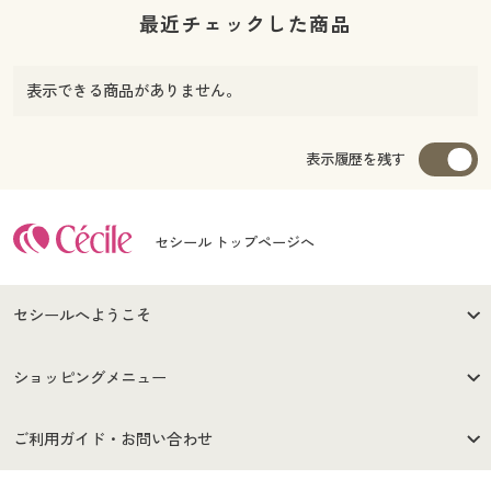
最近チェックした商品
表示できる商品がありません。
表示履歴を残す
セシール トップページへ
セシールへようこそ
はじめての方へ
ご利用環境について
ショッピングメニュー
セシールご利用規約
プライバシーポリシー
商品カテゴリ
バーゲンセール
ご利用ガイド・お問い合わせ
特定商取引法に基づく表示
古物営業法に基づく表示
カタログ・チラシからのご注
デジタルカタログ