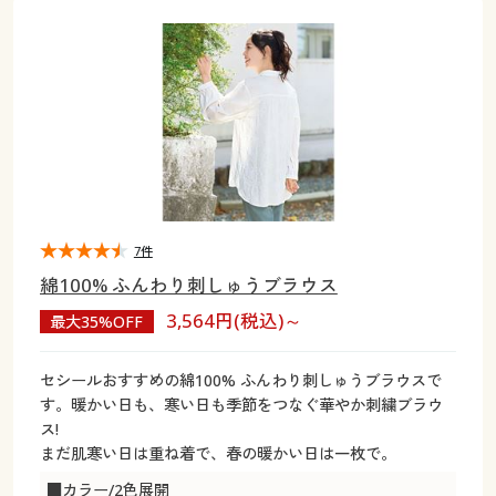
大きいサイズ
制服・スクールすべて
美容・健康・サプリメント
寝具・ベッド
制服・スクール
美容・健康通販すべて
家具・収納
キッチン・雑貨・日用品
バーゲン
大きいサイズ通販すべて
制服・学生服
カーテン・ラグ・ファブリック
大きいサイズ
制服・スクールすべて
美容・健康・サプリメント
寝具・ベッド
詳細検索
バーゲンセール
大きいサイズ レディース服
ジュニア・ティーンズ下着
バーゲン
大きいサイズ通販すべて
制服・学生服
カーテン・ラグ・ファブリック
商品カテゴリ一覧
シークレットセール
大きいサイズ レディース下着
詳細検索
バーゲンセール
大きいサイズ レディース服
ジュニア・ティーンズ下着
カタログ
7件
大きいサイズ メンズ
商品カテゴリ一覧
シークレットセール
大きいサイズ レディース下着
綿100% ふんわり刺しゅうブラウス
カタログ・チラシからのご注文
3,564円(税込)～
最大35%OFF
カタログ
大きいサイズ 事務・制服
大きいサイズ メンズ
デジタルカタログ
カタログ・チラシからのご注文
セシールおすすめの綿100% ふんわり刺しゅうブラウスで
大きいサイズ 事務・制服
す。暖かい日も、寒い日も季節をつなぐ華やか刺繍ブラウ
カタログ無料プレゼント
ス!
デジタルカタログ
まだ肌寒い日は重ね着で、春の暖かい日は一枚で。
会員メニュー
■カラー/2色展開