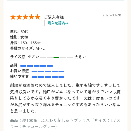
2026-03-28
ご購入者様
購入確認済み
年代:
60代
性別:
女性
身長:
150～155cm
普段のサイズ:
M〜L
サイズ感
小さい
大きい
品質
お買い得感
使いやすさ
刺繍がお洒落なので購入しました。生地も綿でサラサラして
気持ち良いです。袖口がゴムになっていて暑がりでいつも腕
捲りしてるから凄く有り難かったです。丈は丁度良いのです
がお尻がすっぽり隠れるチュニック丈のもあったらいいなぁ
と思いました。
商品：
綿100% ふんわり刺しゅうブラウス（サイズ：L / カ
ラー：チャコールグレー）