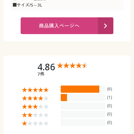
カタログ無料プレゼント
■サイズ/S～3L
マイページ
会員メニュー
商品購入ページへ
閲覧履歴
マイページ
お気に入り
閲覧履歴
サポート
お気に入り
4.86
ご利用ガイド
7件
サポート
(6)
よくある質問とお問い合わせ
ご利用ガイド
(1)
(0)
よくある質問とお問い合わせ
(0)
(0)