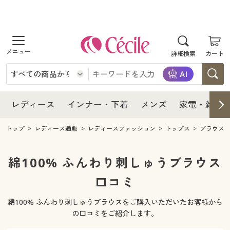
商品を探す
レディース
商品を探す
詳細検索
カート
インナー・下着
レディース通販すべて
レディース
メンズ
インナー・下着通販すべて
レディースファッション
インナー・下着
レディース通販すべて
レディース
インナー・下着
メンズ
家電・雑貨
家電・雑貨
メンズ通販すべて
女性下着
女性下着
メンズ
インナー・下着通販すべて
レディースファッション
トップ
レディース通販
レディースファッション
トップス
ブラウス
寝具・インテリア・家具
家電・雑貨すべて
メンズファッション
メンズ下着
家電・雑貨
メンズ通販すべて
女性下着
女性下着
綿100% ふんわり刺しゅうブラウス
美容・健康
寝具・インテリア・家具通販すべて
口コミ
家電
メンズ下着
ジュニア・ティーンズ下着
寝具・インテリア・家具
家電・雑貨すべて
メンズファッション
メンズ下着
綿100% ふんわり刺しゅうブラウスをご購入いただいたお客様から
制服・スクール
美容・健康通販すべて
家具・収納
キッチン・雑貨・日用品
美容・健康
寝具・インテリア・家具通販すべて
家電
メンズ下着
の口コミをご紹介します。
ジュニア・ティーンズ下着