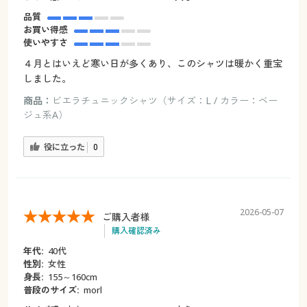
品質
お買い得感
使いやすさ
４月とはいえど寒い日が多くあり、このシャツは暖かく重宝
しました。
商品：
ビエラチュニックシャツ（サイズ：L / カラー：ベー
ジュ系A）
役に立った
0
2026-05-07
ご購入者様
購入確認済み
年代:
40代
性別:
女性
身長:
155～160cm
普段のサイズ:
morl