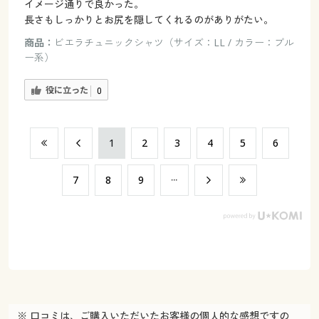
イメージ通りで良かった。
長さもしっかりとお尻を隠してくれるのがありがたい。
商品：
ビエラチュニックシャツ（サイズ：LL / カラー：ブル
ー系）
役に立った
0
​1
​2
​3
​4
​5
​6
​7
​8
​9
※ 口コミは、ご購入いただいたお客様の個人的な感想ですの