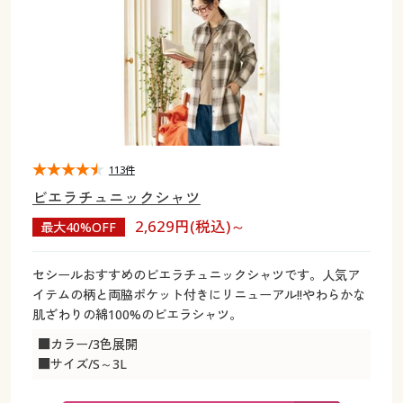
大きいサイズ
制服・スクールすべて
美容・健康・サプリメント
寝具・ベッド
制服・スクール
美容・健康通販すべて
家具・収納
キッチン・雑貨・日用品
バーゲン
大きいサイズ通販すべて
制服・学生服
カーテン・ラグ・ファブリック
大きいサイズ
制服・スクールすべて
美容・健康・サプリメント
寝具・ベッド
詳細検索
バーゲンセール
大きいサイズ レディース服
ジュニア・ティーンズ下着
バーゲン
大きいサイズ通販すべて
制服・学生服
カーテン・ラグ・ファブリック
商品カテゴリ一覧
シークレットセール
大きいサイズ レディース下着
詳細検索
バーゲンセール
大きいサイズ レディース服
ジュニア・ティーンズ下着
113件
ビエラチュニックシャツ
カタログ
大きいサイズ メンズ
商品カテゴリ一覧
シークレットセール
大きいサイズ レディース下着
2,629円(税込)～
最大40%OFF
カタログ・チラシからのご注文
カタログ
大きいサイズ 事務・制服
大きいサイズ メンズ
セシールおすすめのビエラチュニックシャツです。人気ア
イテムの柄と両脇ポケット付きにリニューアル!!やわらかな
デジタルカタログ
カタログ・チラシからのご注文
肌ざわりの綿100%のビエラシャツ。
大きいサイズ 事務・制服
■カラー/3色展開
カタログ無料プレゼント
デジタルカタログ
■サイズ/S～3L
会員メニュー