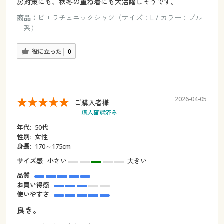
房対策にも、秋冬の重ね着にも大活躍しそうです。
商品：
ビエラチュニックシャツ（サイズ：L / カラー：ブル
ー系）
役に立った
0
2026-04-05
ご購入者様
購入確認済み
年代:
50代
性別:
女性
身長:
170～175cm
サイズ感
小さい
大きい
品質
お買い得感
使いやすさ
良き。