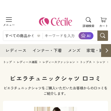
商品を探す
レディース
商品を探す
詳細検索
カート
インナー・下着
レディース通販すべて
レディース
メンズ
インナー・下着通販すべて
レディースファッション
インナー・下着
レディース通販すべて
レディース
インナー・下着
メンズ
家電・雑貨
家電・雑貨
メンズ通販すべて
女性下着
女性下着
メンズ
インナー・下着通販すべて
レディースファッション
トップ
レディース通販
レディースファッション
トップス
シャツ
寝具・インテリア・家具
家電・雑貨すべて
メンズファッション
メンズ下着
家電・雑貨
メンズ通販すべて
女性下着
女性下着
ビエラチュニックシャツ 口コミ
美容・健康
寝具・インテリア・家具通販すべて
家電
メンズ下着
ジュニア・ティーンズ下着
ビエラチュニックシャツをご購入いただいたお客様からの口コミを
寝具・インテリア・家具
家電・雑貨すべて
メンズファッション
メンズ下着
ご紹介します。
制服・スクール
美容・健康通販すべて
家具・収納
キッチン・雑貨・日用品
美容・健康
寝具・インテリア・家具通販すべて
家電
メンズ下着
ジュニア・ティーンズ下着