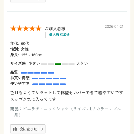
2026-04-21
ご購入者様
購入確認済み
年代:
60代
性別:
女性
身長:
155～160cm
サイズ感
小さい
大きい
品質
お買い得感
使いやすさ
色目もよくてサラットして体型もカバーできて着やすいです
スッゴク気に入ってます
商品：
ビエラチュニックシャツ（サイズ：L / カラー：ブル
ー系）
役に立った
0