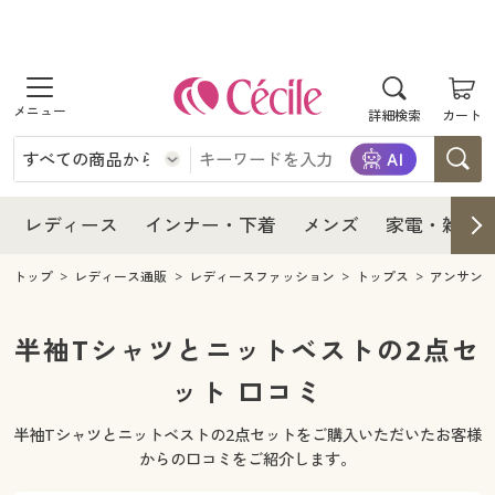
商品を探す
レディース
商品を探す
詳細検索
カート
インナー・下着
レディース通販すべて
レディース
メンズ
インナー・下着通販すべて
レディースファッション
インナー・下着
レディース通販すべて
レディース
インナー・下着
メンズ
家電・雑貨
家電・雑貨
メンズ通販すべて
女性下着
女性下着
メンズ
インナー・下着通販すべて
レディースファッション
トップ
レディース通販
レディースファッション
トップス
アンサン
寝具・インテリア・家具
家電・雑貨すべて
メンズファッション
メンズ下着
家電・雑貨
メンズ通販すべて
女性下着
女性下着
半袖Tシャツとニットベストの2点セ
美容・健康
寝具・インテリア・家具通販すべて
ット 口コミ
家電
メンズ下着
ジュニア・ティーンズ下着
寝具・インテリア・家具
家電・雑貨すべて
メンズファッション
メンズ下着
半袖Tシャツとニットベストの2点セットをご購入いただいたお客様
制服・スクール
美容・健康通販すべて
家具・収納
キッチン・雑貨・日用品
美容・健康
寝具・インテリア・家具通販すべて
家電
メンズ下着
からの口コミをご紹介します。
ジュニア・ティーンズ下着