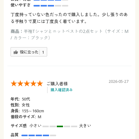
使いやすさ
丁度持っていない色だったので購入しました。少し張りのあ
る手触りで夏には丁度良く着ています。
商品：
半袖Tシャツとニットベストの2点セット（サイズ：M
/ カラー：ブラック）
役に立った
1
2026-05-27
ご購入者様
購入確認済み
年代:
50代
性別:
女性
身長:
155～160cm
普段のサイズ:
M
サイズ感
小さい
大きい
品質