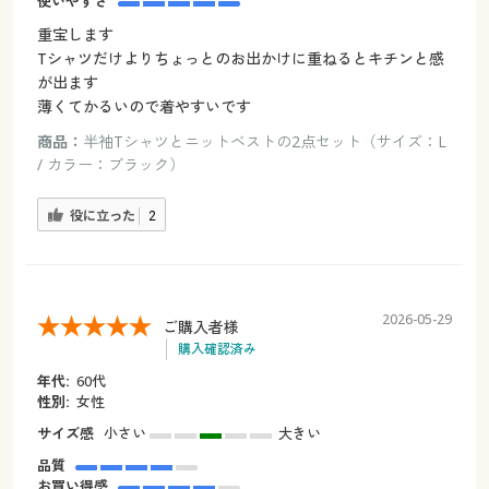
使いやすさ
重宝します
Tシャツだけよりちょっとのお出かけに重ねるとキチンと感
が出ます
薄くてかるいので着やすいです
商品：
半袖Tシャツとニットベストの2点セット（サイズ：L
/ カラー：ブラック）
役に立った
2
2026-05-29
ご購入者様
購入確認済み
年代:
60代
性別:
女性
サイズ感
小さい
大きい
品質
お買い得感