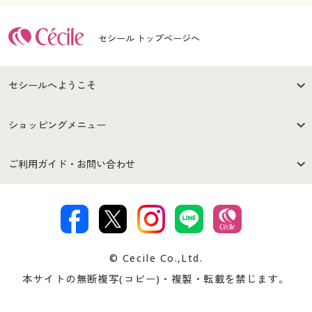
セシール トップページへ
セシールへようこそ
はじめての方へ
ご利用環境について
ショッピングメニュー
セシールご利用規約
プライバシーポリシー
商品カテゴリ
バーゲンセール
ご利用ガイド・お問い合わせ
特定商取引法に基づく表示
古物営業法に基づく表示
カタログ・チラシからのご注
デジタルカタログ
ご注文は
お届けは
文
著作権・商標について
会社案内
交換・返品は
お支払は
カタログ無料プレゼント
特集一覧
© Cecile Co.,Ltd.
会員登録・お客様情報変更に
お客様番号・パスワードをお
本サイトの無断複写(コピー)・複製・転載を禁じます。
プレゼント＆キャンペーン
サイトマップ
ついて
忘れの場合