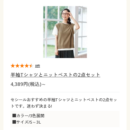
大きいサイズ
制服・スクールすべて
美容・健康・サプリメント
寝具・ベッド
制服・スクール
美容・健康通販すべて
家具・収納
キッチン・雑貨・日用品
バーゲン
大きいサイズ通販すべて
制服・学生服
カーテン・ラグ・ファブリック
大きいサイズ
制服・スクールすべて
美容・健康・サプリメント
寝具・ベッド
詳細検索
バーゲンセール
大きいサイズ レディース服
ジュニア・ティーンズ下着
バーゲン
大きいサイズ通販すべて
制服・学生服
カーテン・ラグ・ファブリック
商品カテゴリ一覧
シークレットセール
大きいサイズ レディース下着
詳細検索
バーゲンセール
大きいサイズ レディース服
ジュニア・ティーンズ下着
カタログ
8件
大きいサイズ メンズ
商品カテゴリ一覧
シークレットセール
大きいサイズ レディース下着
半袖Tシャツとニットベストの2点セット
カタログ・チラシからのご注文
4,389円(税込)～
カタログ
大きいサイズ 事務・制服
大きいサイズ メンズ
デジタルカタログ
カタログ・チラシからのご注文
セシールおすすめの半袖Tシャツとニットベストの2点セッ
大きいサイズ 事務・制服
トです。迷わず決まる!
カタログ無料プレゼント
デジタルカタログ
■カラー/3色展開
■サイズ/S～3L
会員メニュー