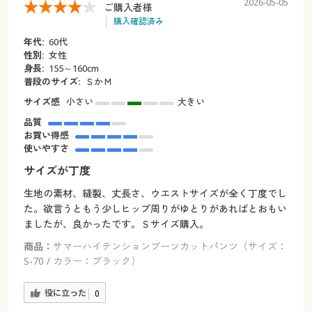
2026-05-05
ご購入者様
購入確認済み
年代:
60代
性別:
女性
身長:
155～160cm
普段のサイズ:
ＳかＭ
サイズ感
小さい
大きい
品質
お買い得感
使いやすさ
サイズが丁度
生地の素材、縫製、丈長さ、ウエストサイズが全く丁度でし
た。欲言うともう少しヒップ周りがゆとりがあればとおもい
ましたが、良かったです。Ｓサイズ購入。
商品：
サマーハイテンションブーツカットパンツ（サイズ：
S-70 / カラー：ブラック）
役に立った
0