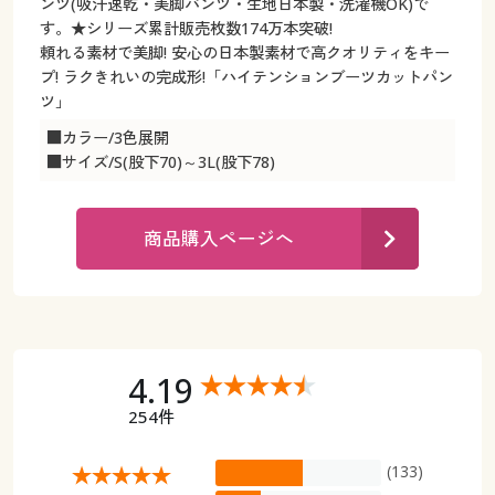
カタログ無料プレゼント
ンツ(吸汗速乾・美脚パンツ・生地日本製・洗濯機OK)で
す。★シリーズ累計販売枚数174万本突破!
マイページ
頼れる素材で美脚! 安心の日本製素材で高クオリティをキー
会員メニュー
プ! ラクきれいの完成形!「ハイテンションブーツカットパン
閲覧履歴
ツ」
マイページ
■カラー/3色展開
お気に入り
■サイズ/S(股下70)～3L(股下78)
閲覧履歴
サポート
お気に入り
商品購入ページへ
ご利用ガイド
サポート
よくある質問とお問い合わせ
ご利用ガイド
4.19
よくある質問とお問い合わせ
254件
(133)