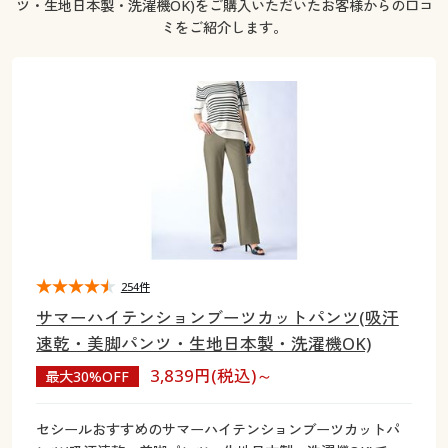
ツ・生地日本製・洗濯機OK)をご購入いただいたお客様からの口コ
大きいサイズ
制服・スクールすべて
美容・健康・サプリメント
寝具・ベッド
制服・スクール
美容・健康通販すべて
家具・収納
キッチン・雑貨・日用品
ミをご紹介します。
バーゲン
大きいサイズ通販すべて
制服・学生服
カーテン・ラグ・ファブリック
大きいサイズ
制服・スクールすべて
美容・健康・サプリメント
寝具・ベッド
詳細検索
バーゲンセール
大きいサイズ レディース服
ジュニア・ティーンズ下着
バーゲン
大きいサイズ通販すべて
制服・学生服
カーテン・ラグ・ファブリック
商品カテゴリ一覧
シークレットセール
大きいサイズ レディース下着
詳細検索
バーゲンセール
大きいサイズ レディース服
ジュニア・ティーンズ下着
カタログ
大きいサイズ メンズ
商品カテゴリ一覧
シークレットセール
大きいサイズ レディース下着
カタログ・チラシからのご注文
254件
カタログ
大きいサイズ 事務・制服
大きいサイズ メンズ
サマーハイテンションブーツカットパンツ(吸汗
デジタルカタログ
カタログ・チラシからのご注文
速乾・美脚パンツ・生地日本製・洗濯機OK)
大きいサイズ 事務・制服
3,839円(税込)～
最大30%OFF
カタログ無料プレゼント
デジタルカタログ
セシールおすすめのサマーハイテンションブーツカットパ
会員メニュー