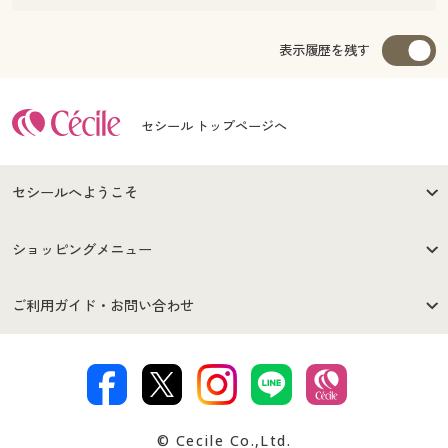
表示履歴を残す
セシール トップページへ
セシールへようこそ
はじめての方へ
ご利用環境について
ショッピングメニュー
セシールご利用規約
プライバシーポリシー
商品カテゴリ
バーゲンセール
ご利用ガイド・お問い合わせ
特定商取引法に基づく表示
古物営業法に基づく表示
カタログ・チラシからのご注
デジタルカタログ
ご注文は
お届けは
文
著作権・商標について
会社案内
交換・返品は
お支払は
カタログ無料プレゼント
特集一覧
© Cecile Co.,Ltd.