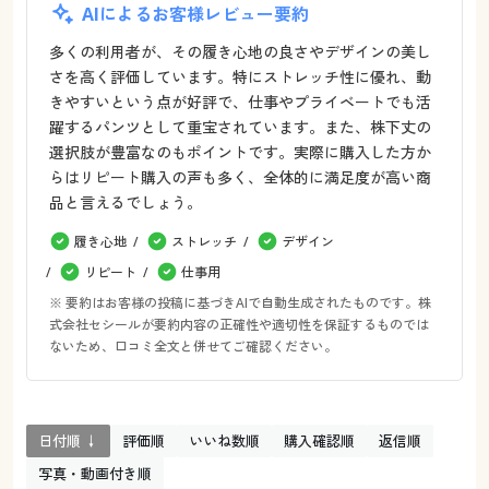
AIによるお客様レビュー要約
多くの利用者が、その履き心地の良さやデザインの美し
さを高く評価しています。特にストレッチ性に優れ、動
きやすいという点が好評で、仕事やプライベートでも活
躍するパンツとして重宝されています。また、株下丈の
選択肢が豊富なのもポイントです。実際に購入した方か
らはリピート購入の声も多く、全体的に満足度が高い商
品と言えるでしょう。
履き心地
ストレッチ
デザイン
リピート
仕事用
※ 要約はお客様の投稿に基づきAIで自動生成されたものです。株
式会社セシールが要約内容の正確性や適切性を保証するものでは
ないため、口コミ全文と併せてご確認ください。
日付順 ↓
評価順
いいね数順
購入確認順
返信順
写真・動画付き順