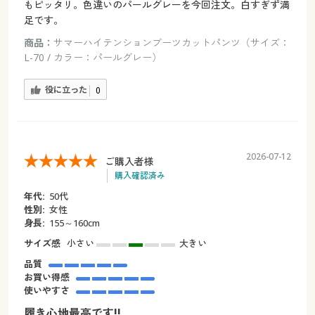
もピッタリ。色違いのパールグレーを今回注文。白すぎず満
足です。
商品：
サマーハイテンションブーツカットパンツ（サイズ：
L-70 / カラー：パールグレー）
役に立った
0
2026-07-12
ご購入者様
購入確認済み
年代:
50代
性別:
女性
身長:
155～160cm
サイズ感
小さい
大きい
品質
お買い得感
使いやすさ
履き心地最高です!!