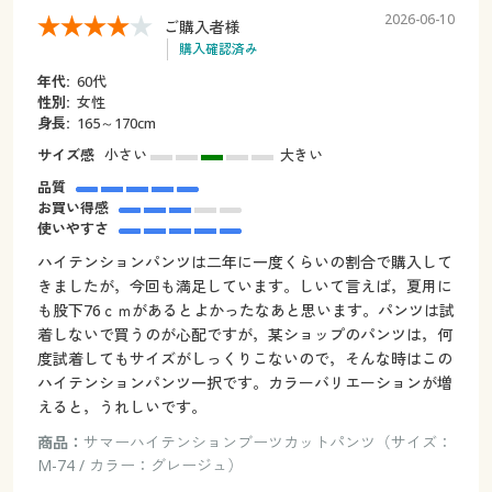
2026-06-10
ご購入者様
購入確認済み
年代:
60代
性別:
女性
身長:
165～170cm
サイズ感
小さい
大きい
品質
お買い得感
使いやすさ
ハイテンションパンツは二年に一度くらいの割合で購入して
きましたが，今回も満足しています。しいて言えば，夏用に
も股下76ｃｍがあるとよかったなあと思います。パンツは試
着しないで買うのが心配ですが，某ショップのパンツは，何
度試着してもサイズがしっくりこないので，そんな時はこの
ハイテンションパンツ一択です。カラーバリエーションが増
えると，うれしいです。
商品：
サマーハイテンションブーツカットパンツ（サイズ：
M-74 / カラー：グレージュ）