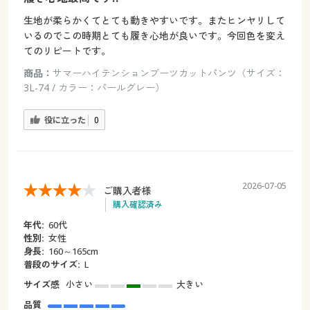
生地が柔らかくてとても動きやすいです。またヒンヤリして
いるのでこの時期とても履き心地が良いです。今回色を変え
てのリピートです。
商品：
サマーハイテンションブーツカットパンツ（サイズ：
3L-74 / カラー：パールグレー）
役に立った
0
2026-07-05
ご購入者様
購入確認済み
年代:
60代
性別:
女性
身長:
160～165cm
普段のサイズ:
L
サイズ感
小さい
大きい
品質