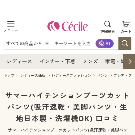
商品を探す
レディース
商品を探す
詳細検索
カート
インナー・下着
レディース通販すべて
レディース
メンズ
インナー・下着通販すべて
レディースファッション
インナー・下着
レディース通販すべて
レディース
インナー・下着
メンズ
家電・雑貨
家電・雑貨
メンズ通販すべて
女性下着
女性下着
メンズ
インナー・下着通販すべて
レディースファッション
トップ
レディース通販
レディースファッション
パンツ
フレア・ブ
寝具・インテリア・家具
家電・雑貨すべて
メンズファッション
メンズ下着
家電・雑貨
メンズ通販すべて
女性下着
女性下着
サマーハイテンションブーツカット
美容・健康
寝具・インテリア・家具通販すべて
パンツ(吸汗速乾・美脚パンツ・生
家電
メンズ下着
ジュニア・ティーンズ下着
寝具・インテリア・家具
家電・雑貨すべて
メンズファッション
メンズ下着
地日本製・洗濯機OK) 口コミ
制服・スクール
美容・健康通販すべて
家具・収納
キッチン・雑貨・日用品
美容・健康
寝具・インテリア・家具通販すべて
家電
メンズ下着
ジュニア・ティーンズ下着
サマーハイテンションブーツカットパンツ(吸汗速乾・美脚パン