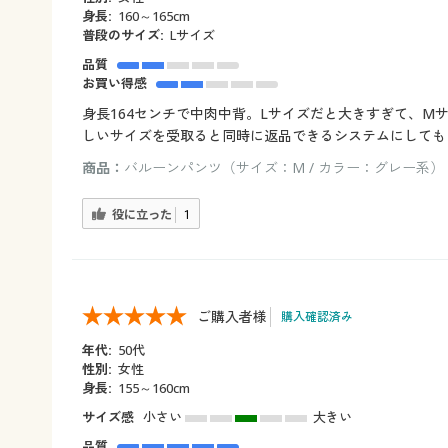
身長:
160～165cm
普段のサイズ:
Lサイズ
品質
お買い得感
身長164センチで中肉中背。Lサイズだと大きすぎて、
しいサイズを受取ると同時に返品できるシステムにしても
商品：
バルーンパンツ（サイズ：M / カラー：グレー系）
役に立った
1
ご購入者様
購入確認済み
年代:
50代
性別:
女性
身長:
155～160cm
サイズ感
小さい
大きい
品質