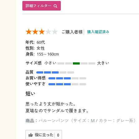
詳細フィルター
ご購入者様
購入確認済み
年代:
60代
性別:
女性
身長:
155～160cm
サイズ感
小さい
大きい
品質
お買い得感
使いやすさ
短い
思ったより丈が短かった。
夏場なのでサンダルで履きます。
商品：
バルーンパンツ（サイズ：M / カラー：グレー系）
役に立った
0