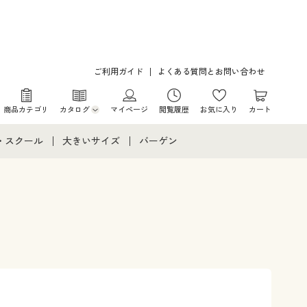
ご利用ガイド
よくある質問とお問い合わせ
商品カテゴリ
カタログ
マイページ
閲覧履歴
お気に入り
カート
カタログ・チラシからのご注文
・スクール
大きいサイズ
バーゲン
デジタルカタログ
て
・スクールすべて
大きいサイズ通販すべて
バーゲンセール
カタログ無料プレゼント
メント
・学生服
大きいサイズ レディース服
シークレットセール
ニア・ティーンズ下着
大きいサイズ レディース下着
。
大きいサイズ メンズ