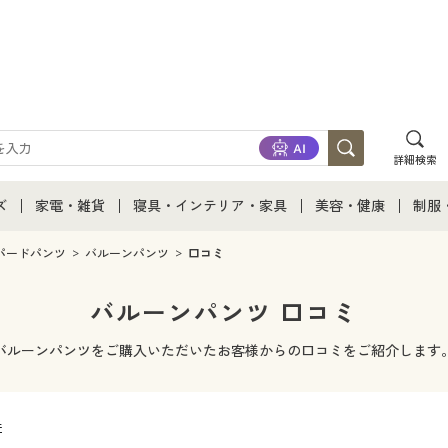
詳細検索
ズ
家電・雑貨
寝具・インテリア・家具
美容・健康
制服
て
ズ通販すべて
家電・雑貨すべて
寝具・インテリア・家具通販すべて
美容・健康通販すべ
制服
パードパンツ
バルーンパンツ
口コミ
ズファッション
家電
家具・収納
美容・健康・サプリ
制服
バルーンパンツ 口コミ
ズ下着
キッチン・雑貨・日用品
寝具・ベッド
ジュ
バルーンパンツをご購入いただいたお客様からの口コミをご紹介します
着
カーテン・ラグ・ファブリック
件