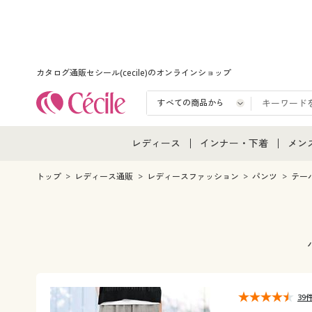
カタログ通販セシール(cecile)のオンラインショップ
レディース
インナー・下着
メン
レディース通販すべて
インナー・下着通販すべ
メン
トップ
レディース通販
レディースファッション
パンツ
テー
レディースファッション
女性下着
メン
女性下着
メンズ下着
メン
ジュニア・ティーンズ下
39