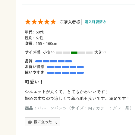
ご購入者様
購入確認済み
年代:
50代
性別:
女性
身長:
155～160cm
サイズ感
小さい
大きい
品質
お買い得感
使いやすさ
可愛い！
シルエットが丸くて、とてもかわいいです！
短めの丈なので涼しくて着心地も良いです。満足です！
商品：
バルーンパンツ（サイズ：M / カラー：グレー系）
役に立った
0