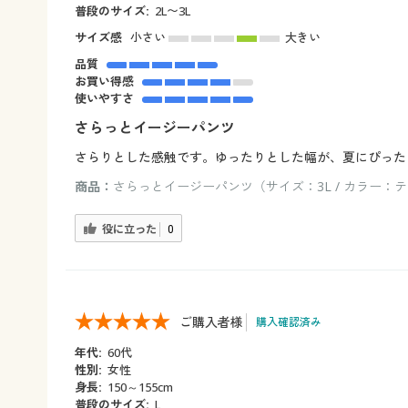
普段のサイズ:
2L〜3L
サイズ感
小さい
大きい
品質
お買い得感
使いやすさ
さらっとイージーパンツ
さらりとした感触です。ゆったりとした幅が、夏にぴった
商品：
さらっとイージーパンツ（サイズ：3L / カラー：
役に立った
0
ご購入者様
購入確認済み
年代:
60代
性別:
女性
身長:
150～155cm
普段のサイズ:
L