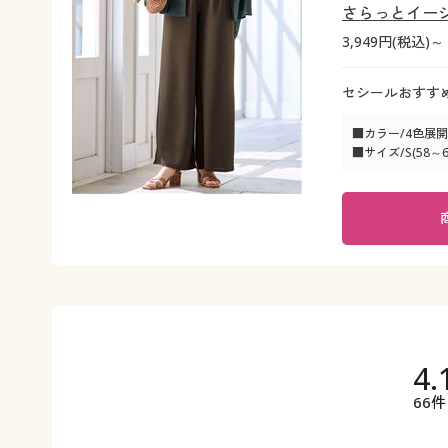
さらっとイー
3,949円(税込)～
セシールおすす
■カラー/4色展開
■サイズ/S(58～64
4.
66件