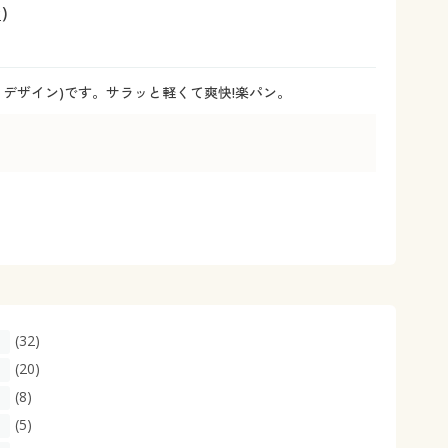
大きいサイズ 事務・制服
)
デザイン)です。サラッと軽くて爽快!楽パン。
(32)
(20)
(8)
(5)