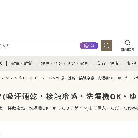
詳細検索
ズ
家電・雑貨
寝具・インテリア・家具
美容・健康
制服
て
ズ通販すべて
家電・雑貨すべて
寝具・インテリア・家具通販すべて
美容・健康通販すべ
制服
ドパンツ
さらっとイージーパンツ(吸汗速乾・接触冷感・洗濯機OK・ゆったりデザ
ズファッション
家電
家具・収納
美容・健康・サプリ
制服
(吸汗速乾・接触冷感・洗濯機OK・ゆ
ズ下着
キッチン・雑貨・日用品
寝具・ベッド
ジュ
乾・接触冷感・洗濯機OK・ゆったりデザイン)をご購入いただいたお
着
カーテン・ラグ・ファブリック
件