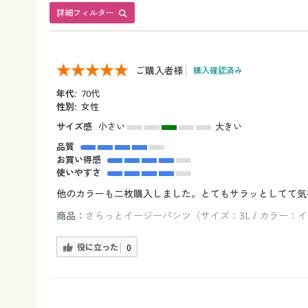
詳細フィルター
ご購入者様
購入確認済み
年代:
70代
性別:
女性
サイズ感
小さい
大きい
品質
お買い得感
使いやすさ
他のカラーも二枚購入しました。とてもサラッとしてて気
商品：
さらっとイージーパンツ（サイズ：3L / カラー：
役に立った
0