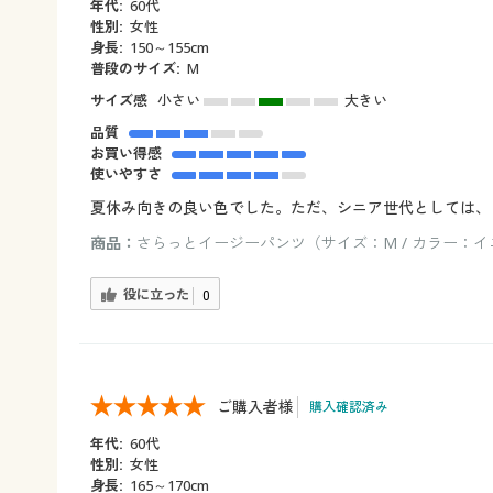
年代:
60代
性別:
女性
身長:
150～155cm
普段のサイズ:
M
サイズ感
小さい
大きい
品質
お買い得感
使いやすさ
夏休み向きの良い色でした。ただ、シニア世代としては、
商品：
さらっとイージーパンツ（サイズ：M / カラー：
役に立った
0
ご購入者様
購入確認済み
年代:
60代
性別:
女性
身長:
165～170cm