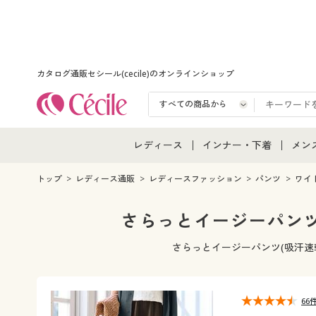
カタログ通販セシール(cecile)のオンラインショップ
レディース
インナー・下着
メン
レディース通販すべて
インナー・下着通販すべ
メン
トップ
レディース通販
レディースファッション
パンツ
ワイ
レディースファッション
女性下着
メン
さらっとイージーパンツ
女性下着
メンズ下着
メン
さらっとイージーパンツ(吸汗速
ジュニア・ティーンズ下
66