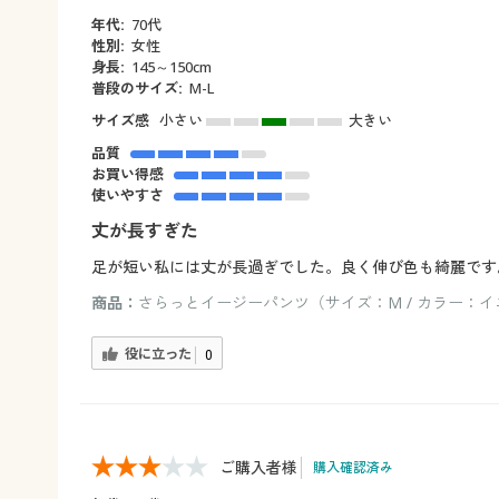
年代:
70代
性別:
女性
身長:
145～150cm
普段のサイズ:
M-L
サイズ感
小さい
大きい
品質
お買い得感
使いやすさ
丈が長すぎた
足が短い私には丈が長過ぎでした。良く伸び色も綺麗です
商品：
さらっとイージーパンツ（サイズ：M / カラー：
役に立った
0
ご購入者様
購入確認済み