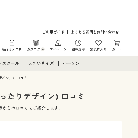
ご利用ガイド
よくある質問とお問い合わせ
商品カテゴリ
カタログ
マイページ
閲覧履歴
お気に入り
カート
カタログ・チラシからのご注文
・スクール
大きいサイズ
バーゲン
デジタルカタログ
て
・スクールすべて
大きいサイズ通販すべて
バーゲンセール
イン)
口コミ
カタログ無料プレゼント
メント
・学生服
大きいサイズ レディース服
シークレットセール
ったりデザイン) 口コミ
ニア・ティーンズ下着
大きいサイズ レディース下着
客様からの口コミをご紹介します。
大きいサイズ メンズ