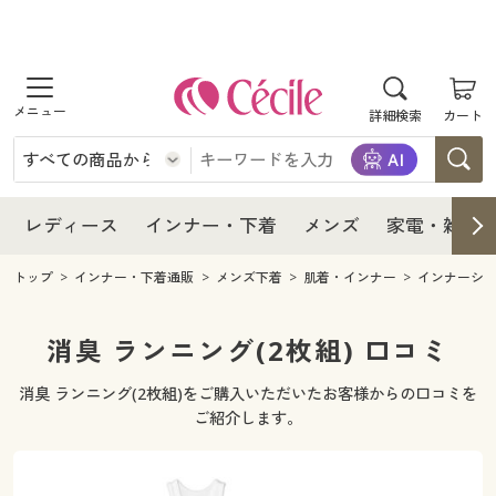
商品を探す
レディース
商品を探す
詳細検索
カート
インナー・下着
レディース通販すべて
レディース
メンズ
インナー・下着通販すべて
レディースファッション
インナー・下着
レディース通販すべて
レディース
インナー・下着
メンズ
家電・雑貨
家電・雑貨
メンズ通販すべて
女性下着
女性下着
メンズ
インナー・下着通販すべて
レディースファッション
トップ
インナー・下着通販
メンズ下着
肌着・インナー
インナーシ
寝具・インテリア・家具
家電・雑貨すべて
メンズファッション
メンズ下着
家電・雑貨
メンズ通販すべて
女性下着
女性下着
消臭 ランニング(2枚組) 口コミ
美容・健康
寝具・インテリア・家具通販すべて
家電
メンズ下着
ジュニア・ティーンズ下着
消臭 ランニング(2枚組)をご購入いただいたお客様からの口コミを
寝具・インテリア・家具
家電・雑貨すべて
メンズファッション
メンズ下着
ご紹介します。
制服・スクール
美容・健康通販すべて
家具・収納
キッチン・雑貨・日用品
美容・健康
寝具・インテリア・家具通販すべて
家電
メンズ下着
ジュニア・ティーンズ下着