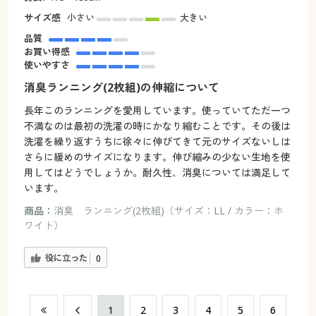
サイズ感
小さい
大きい
品質
お買い得感
使いやすさ
消臭ランニング(2枚組)の伸縮について
長年このランニングを愛用しています。使っていてただ一つ
不満なのは最初の洗濯の時にかなり縮むことです。その後は
洗濯を繰り返すうちに徐々に伸びてきて元のサイズないしは
さらに緩めのサイズになります。伸び縮みの少ない生地を使
用してはどうでしょうか。耐久性、消臭については満足して
います。
商品：
消臭 ランニング(2枚組)（サイズ：LL / カラー：ホ
ワイト）
役に立った
0
​1
​2
​3
​4
​5
​6