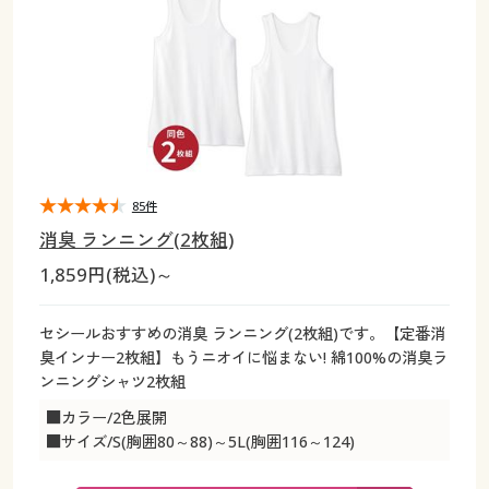
大きいサイズ
制服・スクールすべて
美容・健康・サプリメント
寝具・ベッド
制服・スクール
美容・健康通販すべて
家具・収納
キッチン・雑貨・日用品
バーゲン
大きいサイズ通販すべて
制服・学生服
カーテン・ラグ・ファブリック
大きいサイズ
制服・スクールすべて
美容・健康・サプリメント
寝具・ベッド
詳細検索
バーゲンセール
大きいサイズ レディース服
ジュニア・ティーンズ下着
バーゲン
大きいサイズ通販すべて
制服・学生服
カーテン・ラグ・ファブリック
商品カテゴリ一覧
シークレットセール
大きいサイズ レディース下着
詳細検索
バーゲンセール
大きいサイズ レディース服
ジュニア・ティーンズ下着
85件
消臭 ランニング(2枚組)
カタログ
大きいサイズ メンズ
商品カテゴリ一覧
シークレットセール
大きいサイズ レディース下着
1,859円(税込)～
カタログ・チラシからのご注文
カタログ
大きいサイズ 事務・制服
大きいサイズ メンズ
セシールおすすめの消臭 ランニング(2枚組)です。【定番消
臭インナー2枚組】もうニオイに悩まない! 綿100%の消臭ラ
デジタルカタログ
カタログ・チラシからのご注文
ンニングシャツ2枚組
大きいサイズ 事務・制服
■カラー/2色展開
カタログ無料プレゼント
デジタルカタログ
■サイズ/S(胸囲80～88)～5L(胸囲116～124)
会員メニュー