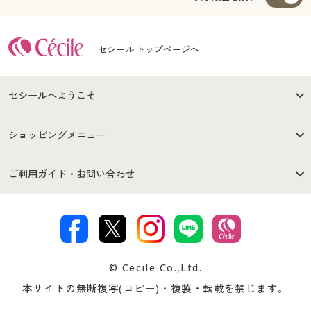
セシール トップページへ
セシールへようこそ
はじめての方へ
ご利用環境について
ショッピングメニュー
セシールご利用規約
プライバシーポリシー
商品カテゴリ
バーゲンセール
ご利用ガイド・お問い合わせ
特定商取引法に基づく表示
古物営業法に基づく表示
カタログ・チラシからのご注
デジタルカタログ
ご注文は
お届けは
文
著作権・商標について
会社案内
交換・返品は
お支払は
カタログ無料プレゼント
特集一覧
© Cecile Co.,Ltd.
会員登録・お客様情報変更に
お客様番号・パスワードをお
本サイトの無断複写(コピー)・複製・転載を禁じます。
プレゼント＆キャンペーン
サイトマップ
ついて
忘れの場合