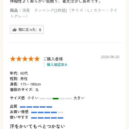
伸縮性よく柔らかい肌触り、着丈は少し長めです。
商品：
消臭 ランニング(2枚組)（サイズ：L / カラー：ライ
トグレー）
役に立った
0
2026-06-20
ご購入者様
購入確認済み
年代:
60代
性別:
男性
身長:
175～180cm
普段のサイズ:
3L
サイズ感
小さい
大きい
品質
お買い得感
使いやすさ
汗をかいてもべとつかない