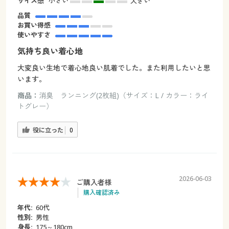
サイズ感
小さい
大きい
品質
お買い得感
使いやすさ
気持ち良い着心地
大変良い生地で着心地良い肌着でした。また利用したいと思
います。
商品：
消臭 ランニング(2枚組)（サイズ：L / カラー：ライ
トグレー）
役に立った
0
2026-06-03
ご購入者様
購入確認済み
年代:
60代
性別:
男性
身長:
175～180cm