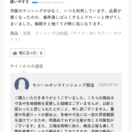
使いやすさ
市販のランニングが少なく、いつも利用しています。品質が
悪くなったのか、着用後しばらくするとデローンと伸びてし
まいました。胸開きと袖ぐりが特に気になります。
商品：
消臭 ランニング(2枚組)（サイズ：M / カラー：ホワ
イト）
役に立った
0
サイトからの返信
セシールオンラインショップ担当
2026-07-16
ご購入いただきありがとうございました。こちらの商品は
寸法や生地規格を変更した経緯はございませんが、以前と
変わったと感じられたとのこと、申し訳ございません。量
産や生産ロットの都合上、生地や寸法には一定の許容範囲
を設けているため、同商品でわずかな差が生じる可能性が
ございます。また、工場出荷時に加え、検品工場も通して
弊社基準でしっかり検品をしておりますが、今後は検品に