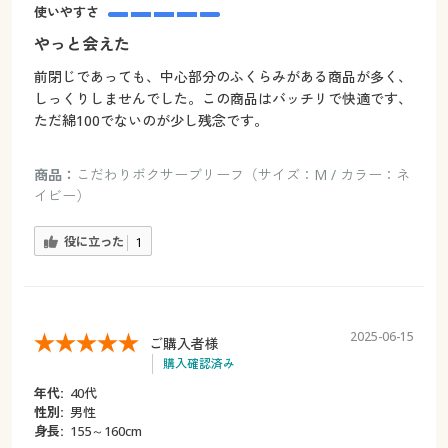
使いやすさ
やっと会えた
前閉じであっても、中心部分のふくらみがある商品が多く、
しっくりしませんでした。この商品はバッチリで快適です、
ただ綿100でないのが少し残念です。
商品：
こだわりボクサーブリーフ（サイズ：M / カラー：ネ
イビー）
役に立った
1
2025-06-15
ご購入者様
購入確認済み
年代:
40代
性別:
男性
身長:
155～160cm