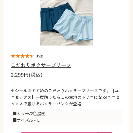
大きいサイズ
制服・スクールすべて
美容・健康・サプリメント
寝具・ベッド
制服・スクール
美容・健康通販すべて
家具・収納
キッチン・雑貨・日用品
バーゲン
大きいサイズ通販すべて
制服・学生服
カーテン・ラグ・ファブリック
大きいサイズ
制服・スクールすべて
美容・健康・サプリメント
寝具・ベッド
詳細検索
バーゲンセール
大きいサイズ レディース服
ジュニア・ティーンズ下着
バーゲン
大きいサイズ通販すべて
制服・学生服
カーテン・ラグ・ファブリック
商品カテゴリ一覧
シークレットセール
大きいサイズ レディース下着
詳細検索
バーゲンセール
大きいサイズ レディース服
ジュニア・ティーンズ下着
36件
こだわりボクサーブリーフ
カタログ
大きいサイズ メンズ
商品カテゴリ一覧
シークレットセール
大きいサイズ レディース下着
2,299円(税込)
カタログ・チラシからのご注文
カタログ
大きいサイズ 事務・制服
大きいサイズ メンズ
セシールおすすめのこだわりボクサーブリーフです。【ユ
ニセックス】一度触ったらこの生地のトリコになる!ユニセ
デジタルカタログ
カタログ・チラシからのご注文
ックスで履けるボクサーパンツが登場
大きいサイズ 事務・制服
■カラー/2色展開
カタログ無料プレゼント
デジタルカタログ
■サイズ/S～L
会員メニュー