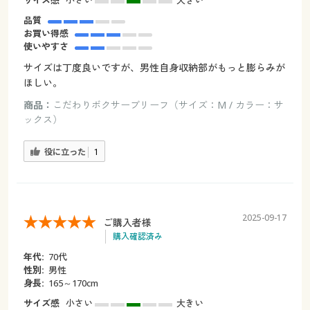
サイズ感
小さい
大きい
品質
お買い得感
使いやすさ
サイズは丁度良いですが、男性自身収納部がもっと膨らみが
ほしい。
商品：
こだわりボクサーブリーフ（サイズ：M / カラー：サ
ックス）
役に立った
1
2025-09-17
ご購入者様
購入確認済み
年代:
70代
性別:
男性
身長:
165～170cm
サイズ感
小さい
大きい