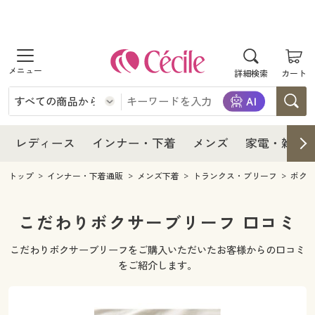
商品を探す
レディース
商品を探す
詳細検索
カート
インナー・下着
レディース通販すべて
レディース
メンズ
インナー・下着通販すべて
レディースファッション
インナー・下着
レディース通販すべて
レディース
インナー・下着
メンズ
家電・雑貨
家電・雑貨
メンズ通販すべて
女性下着
女性下着
メンズ
インナー・下着通販すべて
レディースファッション
トップ
インナー・下着通販
メンズ下着
トランクス・ブリーフ
ボク
寝具・インテリア・家具
家電・雑貨すべて
メンズファッション
メンズ下着
家電・雑貨
メンズ通販すべて
女性下着
女性下着
こだわりボクサーブリーフ 口コミ
美容・健康
寝具・インテリア・家具通販すべて
家電
メンズ下着
ジュニア・ティーンズ下着
こだわりボクサーブリーフをご購入いただいたお客様からの口コミ
寝具・インテリア・家具
家電・雑貨すべて
メンズファッション
メンズ下着
をご紹介します。
制服・スクール
美容・健康通販すべて
家具・収納
キッチン・雑貨・日用品
美容・健康
寝具・インテリア・家具通販すべて
家電
メンズ下着
ジュニア・ティーンズ下着