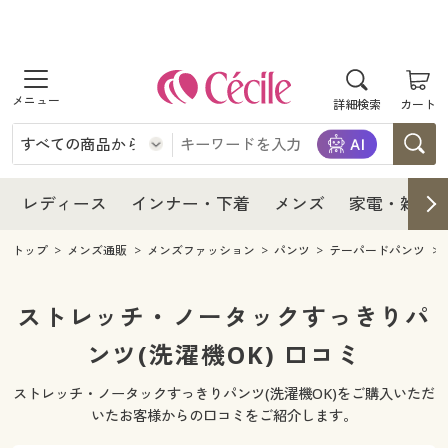
商品を探す
レディース
商品を探す
詳細検索
カート
インナー・下着
レディース通販すべて
レディース
メンズ
インナー・下着通販すべて
レディースファッション
インナー・下着
レディース通販すべて
レディース
インナー・下着
メンズ
家電・雑貨
家電・雑貨
メンズ通販すべて
女性下着
女性下着
メンズ
インナー・下着通販すべて
レディースファッション
トップ
メンズ通販
メンズファッション
パンツ
テーパードパンツ
寝具・インテリア・家具
家電・雑貨すべて
メンズファッション
メンズ下着
家電・雑貨
メンズ通販すべて
女性下着
女性下着
ストレッチ・ノータックすっきりパ
美容・健康
寝具・インテリア・家具通販すべて
ンツ(洗濯機OK) 口コミ
家電
メンズ下着
ジュニア・ティーンズ下着
寝具・インテリア・家具
家電・雑貨すべて
メンズファッション
メンズ下着
ストレッチ・ノータックすっきりパンツ(洗濯機OK)をご購入いただ
制服・スクール
美容・健康通販すべて
家具・収納
キッチン・雑貨・日用品
美容・健康
寝具・インテリア・家具通販すべて
家電
メンズ下着
いたお客様からの口コミをご紹介します。
ジュニア・ティーンズ下着