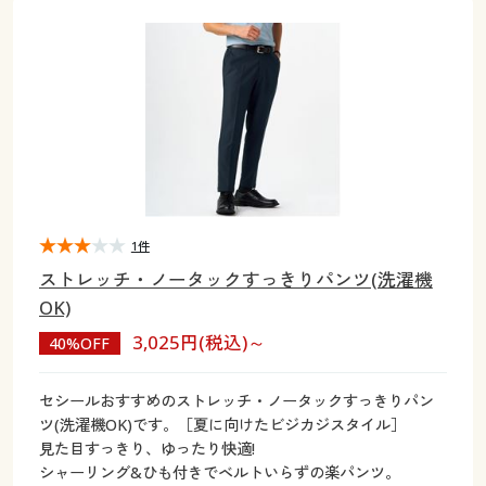
大きいサイズ
制服・スクールすべて
美容・健康・サプリメント
寝具・ベッド
制服・スクール
美容・健康通販すべて
家具・収納
キッチン・雑貨・日用品
バーゲン
大きいサイズ通販すべて
制服・学生服
カーテン・ラグ・ファブリック
大きいサイズ
制服・スクールすべて
美容・健康・サプリメント
寝具・ベッド
詳細検索
バーゲンセール
大きいサイズ レディース服
ジュニア・ティーンズ下着
バーゲン
大きいサイズ通販すべて
制服・学生服
カーテン・ラグ・ファブリック
商品カテゴリ一覧
シークレットセール
大きいサイズ レディース下着
詳細検索
バーゲンセール
大きいサイズ レディース服
ジュニア・ティーンズ下着
カタログ
1件
大きいサイズ メンズ
商品カテゴリ一覧
シークレットセール
大きいサイズ レディース下着
ストレッチ・ノータックすっきりパンツ(洗濯機
カタログ・チラシからのご注文
OK)
カタログ
大きいサイズ 事務・制服
大きいサイズ メンズ
3,025円(税込)～
40%OFF
デジタルカタログ
カタログ・チラシからのご注文
大きいサイズ 事務・制服
セシールおすすめのストレッチ・ノータックすっきりパン
カタログ無料プレゼント
ツ(洗濯機OK)です。［夏に向けたビジカジスタイル］
デジタルカタログ
見た目すっきり、ゆったり快適!
会員メニュー
シャーリング&ひも付きでベルトいらずの楽パンツ。