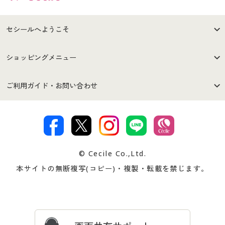
セシールへようこそ
はじめての方へ
ご利用環境について
ショッピングメニュー
セシールご利用規約
プライバシーポリシー
商品カテゴリ
バーゲンセール
ご利用ガイド・お問い合わせ
特定商取引法に基づく表示
古物営業法に基づく表示
カタログ・チラシからのご注
デジタルカタログ
ご注文は
お届けは
文
著作権・商標について
会社案内
交換・返品は
お支払は
カタログ無料プレゼント
特集一覧
© Cecile Co.,Ltd.
会員登録・お客様情報変更に
お客様番号・パスワードをお
本サイトの無断複写(コピー)・複製・転載を禁じます。
プレゼント＆キャンペーン
サイトマップ
ついて
忘れの場合
サイズガイド
よくある質問とお問い合わせ