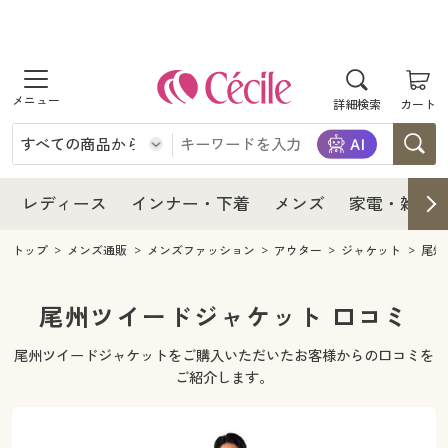
商品を探す
レディース
商品を探す
詳細検索
カート
インナー・下着
レディース通販すべて
レディース
メンズ
インナー・下着通販すべて
レディースファッション
インナー・下着
レディース通販すべて
レディース
インナー・下着
メンズ
家電・雑貨
家電・雑貨
メンズ通販すべて
女性下着
女性下着
メンズ
インナー・下着通販すべて
レディースファッション
トップ
メンズ通販
メンズファッション
アウター
ジャケット
尾州
寝具・インテリア・家具
家電・雑貨すべて
メンズファッション
メンズ下着
家電・雑貨
メンズ通販すべて
女性下着
女性下着
尾州ツイードジャケット 口コミ
美容・健康
寝具・インテリア・家具通販すべて
家電
メンズ下着
ジュニア・ティーンズ下着
尾州ツイードジャケットをご購入いただいたお客様からの口コミを
寝具・インテリア・家具
家電・雑貨すべて
メンズファッション
メンズ下着
ご紹介します。
制服・スクール
美容・健康通販すべて
家具・収納
キッチン・雑貨・日用品
美容・健康
寝具・インテリア・家具通販すべて
家電
メンズ下着
ジュニア・ティーンズ下着