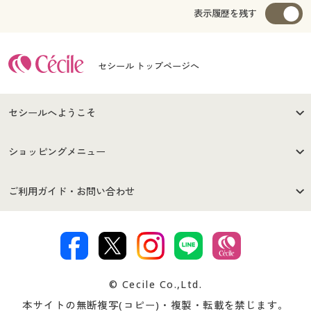
表示履歴を残す
セシール トップページへ
セシールへようこそ
はじめての方へ
ご利用環境について
ショッピングメニュー
セシールご利用規約
プライバシーポリシー
商品カテゴリ
バーゲンセール
ご利用ガイド・お問い合わせ
特定商取引法に基づく表示
古物営業法に基づく表示
カタログ・チラシからのご注
デジタルカタログ
ご注文は
お届けは
文
著作権・商標について
会社案内
交換・返品は
お支払は
カタログ無料プレゼント
特集一覧
© Cecile Co.,Ltd.
会員登録・お客様情報変更に
お客様番号・パスワードをお
本サイトの無断複写(コピー)・複製・転載を禁じます。
プレゼント＆キャンペーン
サイトマップ
ついて
忘れの場合