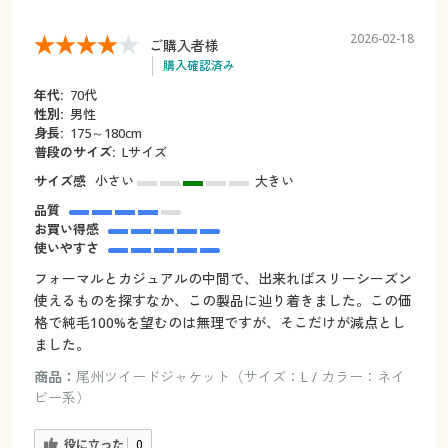
2026-02-18
ご購入者様
購入確認済み
年代:
70代
性別:
男性
身長:
175～180cm
普段のサイズ:
Lサイズ
サイズ感
小さい
大きい
品質
お買い得感
使いやすさ
フォーマルとカジュアルの中間で、出来ればスリーシーズン
使えるものを探すなか、この製品に辿り着きました。この価
格で純毛100%を望むのは無理ですが、そこだけが減点とし
ました。
商品：
尾州ツイードジャケット（サイズ：L / カラー：ネイ
ビー系）
役に立った
0