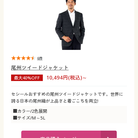
大きいサイズ
制服・スクールすべて
美容・健康・サプリメント
寝具・ベッド
制服・スクール
美容・健康通販すべて
家具・収納
キッチン・雑貨・日用品
バーゲン
大きいサイズ通販すべて
制服・学生服
カーテン・ラグ・ファブリック
大きいサイズ
制服・スクールすべて
美容・健康・サプリメント
寝具・ベッド
詳細検索
バーゲンセール
大きいサイズ レディース服
ジュニア・ティーンズ下着
バーゲン
大きいサイズ通販すべて
制服・学生服
カーテン・ラグ・ファブリック
商品カテゴリ一覧
シークレットセール
大きいサイズ レディース下着
詳細検索
バーゲンセール
大きいサイズ レディース服
ジュニア・ティーンズ下着
6件
尾州ツイードジャケット
カタログ
大きいサイズ メンズ
商品カテゴリ一覧
シークレットセール
大きいサイズ レディース下着
10,494円(税込)～
最大40%OFF
カタログ・チラシからのご注文
カタログ
大きいサイズ 事務・制服
大きいサイズ メンズ
セシールおすすめの尾州ツイードジャケットです。世界に
誇る日本の尾州織が上品さと着ごこちを両立!
デジタルカタログ
カタログ・チラシからのご注文
大きいサイズ 事務・制服
■カラー/2色展開
■サイズ/M～5L
カタログ無料プレゼント
デジタルカタログ
会員メニュー