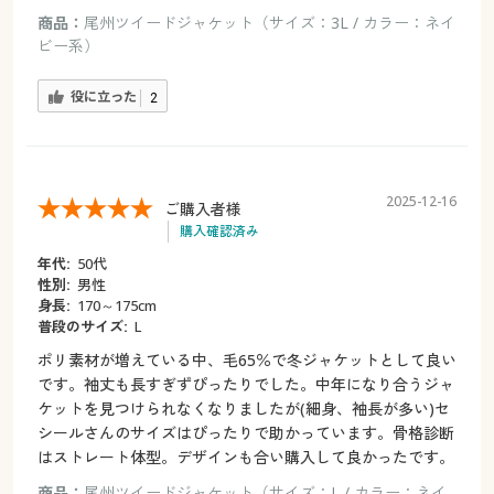
商品：
尾州ツイードジャケット（サイズ：3L / カラー：ネイ
ビー系）
役に立った
2
2025-12-16
ご購入者様
購入確認済み
年代:
50代
性別:
男性
身長:
170～175cm
普段のサイズ:
L
ポリ素材が増えている中、毛65％で冬ジャケットとして良い
です。袖丈も長すぎずぴったりでした。中年になり合うジャ
ケットを見つけられなくなりましたが(細身、袖長が多い)セ
シールさんのサイズはぴったりで助かっています。骨格診断
はストレート体型。デザインも合い購入して良かったです。
商品：
尾州ツイードジャケット（サイズ：L / カラー：ネイ