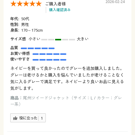
2026-02-24
ご購入者様
購入確認済み
年代:
50代
性別:
男性
身長:
170～175cm
サイズ感
小さい
大きい
品質
お買い得感
使いやすさ
ネイビーを買って良かったのでグレーを追加購入しました。
グレーは老けるかと購入を悩んでいましたが老けることなく
気に入るグレーで満足です。ネイビーより良いお品に見える
気がします。
商品：
尾州ツイードジャケット（サイズ：L / カラー：グレ
ー系）
役に立った
1