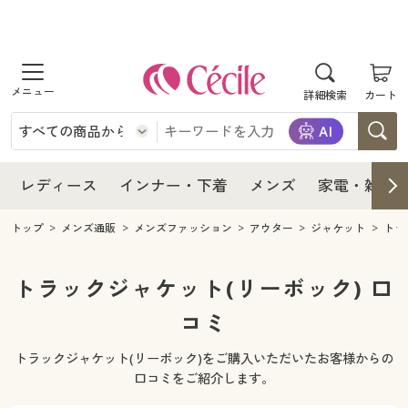
商品を探す
レディース
商品を探す
詳細検索
カート
インナー・下着
レディース通販すべて
レディース
メンズ
インナー・下着通販すべて
レディースファッション
インナー・下着
レディース通販すべて
レディース
インナー・下着
メンズ
家電・雑貨
家電・雑貨
メンズ通販すべて
女性下着
女性下着
メンズ
インナー・下着通販すべて
レディースファッション
トップ
メンズ通販
メンズファッション
アウター
ジャケット
トラ
寝具・インテリア・家具
家電・雑貨すべて
メンズファッション
メンズ下着
家電・雑貨
メンズ通販すべて
女性下着
女性下着
トラックジャケット(リーボック) 口
美容・健康
寝具・インテリア・家具通販すべて
コミ
家電
メンズ下着
ジュニア・ティーンズ下着
寝具・インテリア・家具
家電・雑貨すべて
メンズファッション
メンズ下着
トラックジャケット(リーボック)をご購入いただいたお客様からの
制服・スクール
美容・健康通販すべて
家具・収納
キッチン・雑貨・日用品
美容・健康
寝具・インテリア・家具通販すべて
家電
メンズ下着
口コミをご紹介します。
ジュニア・ティーンズ下着