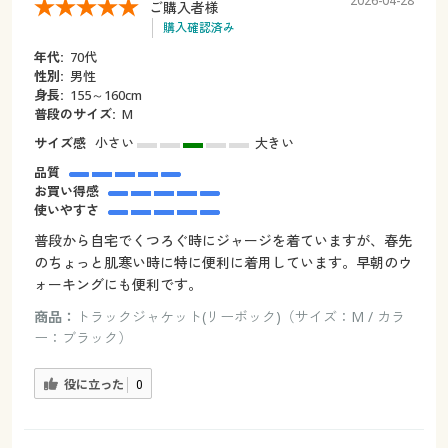
2026-04-28
ご購入者様
購入確認済み
年代:
70代
性別:
男性
身長:
155～160cm
普段のサイズ:
M
サイズ感
小さい
大きい
品質
お買い得感
使いやすさ
普段から自宅でくつろぐ時にジャージを着ていますが、春先
のちょっと肌寒い時に特に便利に着用しています。早朝のウ
ォーキングにも便利です。
商品：
トラックジャケット(リーボック)（サイズ：M / カラ
ー：ブラック）
役に立った
0