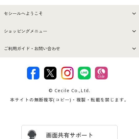
セシールへようこそ
はじめての方へ
ご利用環境について
ショッピングメニュー
セシールご利用規約
プライバシーポリシー
商品カテゴリ
バーゲンセール
ご利用ガイド・お問い合わせ
特定商取引法に基づく表示
古物営業法に基づく表示
カタログ・チラシからのご注
デジタルカタログ
ご注文は
お届けは
文
著作権・商標について
会社案内
交換・返品は
お支払は
カタログ無料プレゼント
特集一覧
© Cecile Co.,Ltd.
会員登録・お客様情報変更に
お客様番号・パスワードをお
本サイトの無断複写(コピー)・複製・転載を禁じます。
プレゼント＆キャンペーン
サイトマップ
ついて
忘れの場合
サイズガイド
よくある質問とお問い合わせ
画面共有サポート