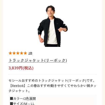
大きいサイズ
制服・スクールすべて
美容・健康・サプリメント
寝具・ベッド
制服・スクール
美容・健康通販すべて
家具・収納
キッチン・雑貨・日用品
バーゲン
大きいサイズ通販すべて
制服・学生服
カーテン・ラグ・ファブリック
大きいサイズ
制服・スクールすべて
美容・健康・サプリメント
寝具・ベッド
詳細検索
バーゲンセール
大きいサイズ レディース服
ジュニア・ティーンズ下着
バーゲン
大きいサイズ通販すべて
制服・学生服
カーテン・ラグ・ファブリック
商品カテゴリ一覧
シークレットセール
大きいサイズ レディース下着
詳細検索
バーゲンセール
大きいサイズ レディース服
ジュニア・ティーンズ下着
カタログ
2件
大きいサイズ メンズ
商品カテゴリ一覧
シークレットセール
大きいサイズ レディース下着
トラックジャケット(リーボック)
カタログ・チラシからのご注文
3,839円(税込)
カタログ
大きいサイズ 事務・制服
大きいサイズ メンズ
デジタルカタログ
カタログ・チラシからのご注文
セシールおすすめのトラックジャケット(リーボック)です。
大きいサイズ 事務・制服
【Reebok】この春おすすめ!動きやすくてやわらかい綿タッ
カタログ無料プレゼント
チジャケット。
デジタルカタログ
■カラー/2色展開
会員メニュー
■サイズ/M～LL