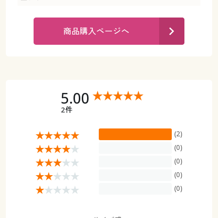
カタログ無料プレゼント
マイページ
会員メニュー
商品購入ページへ
閲覧履歴
マイページ
お気に入り
閲覧履歴
5.00
サポート
お気に入り
2件
ご利用ガイド
サポート
(2)
よくある質問とお問い合わせ
(0)
ご利用ガイド
(0)
(0)
よくある質問とお問い合わせ
(0)