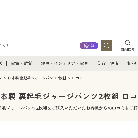
詳細検索
ズ
家電・雑貨
寝具・インテリア・家具
美容・健康
制服
て
ズ通販すべて
家電・雑貨すべて
寝具・インテリア・家具通販すべて
美容・健康通販すべ
制服
ツ
日本製 裏起毛ジャージパンツ2枚組
口コミ
ズファッション
家電
家具・収納
美容・健康・サプリ
制服
本製 裏起毛ジャージパンツ2枚組 口
ズ下着
キッチン・雑貨・日用品
寝具・ベッド
ジュ
起毛ジャージパンツ2枚組をご購入いただいたお客様からの口コミをご
着
カーテン・ラグ・ファブリック
件