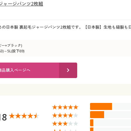
ジャージパンツ2枚組
めの日本製 裏起毛ジャージパンツ2枚組です。【日本製】生地も縫製も
ビー+ブラック)
)～5L(股下69)
商品購入ページへ
18