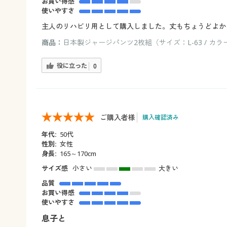
お買い得感
使いやすさ
主人のリハビリ用として購入しました。丈もちょうどよか
商品：
日本製ジャージパンツ2枚組（サイズ：L-63 / カラ
役に立った
0
ご購入者様
購入確認済み
年代:
50代
性別:
女性
身長:
165～170cm
サイズ感
小さい
大きい
品質
お買い得感
使いやすさ
息子と