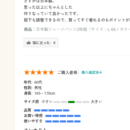
さすがは日本製。
思った以上にちゃんとした
作りなっていて良かったです。
股下も調整できるので、買ってすぐ着れるのもポイントが
商品：
日本製ジャージパンツ2枚組（サイズ：L-66 / カラ
役に立った
0
ご購入者様
購入確認済み
年代:
60代
性別:
男性
身長:
165～170cm
サイズ感
小さい
大きい
品質
お買い得感
使いやすさ