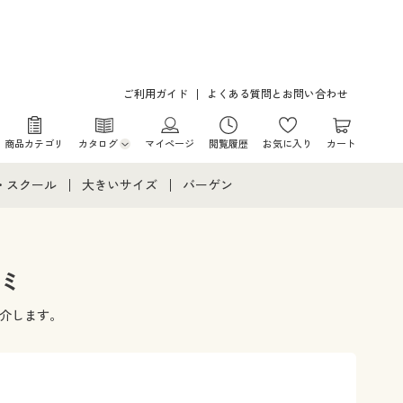
ご利用ガイド
よくある質問とお問い合わせ
商品カテゴリ
カタログ
マイページ
閲覧履歴
お気に入り
カート
カタログ・チラシからのご注文
・スクール
大きいサイズ
バーゲン
デジタルカタログ
て
・スクールすべて
大きいサイズ通販すべて
バーゲンセール
カタログ無料プレゼント
メント
・学生服
大きいサイズ レディース服
シークレットセール
コミ
ニア・ティーンズ下着
大きいサイズ レディース下着
紹介します。
大きいサイズ メンズ