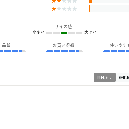
サイズ感
小さい
大きい
品質
お買い得感
使いやす
日付順 ↓
評価