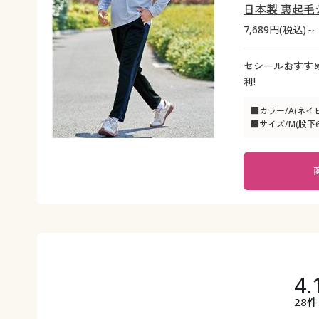
日本製 裏起毛
7,689円(税込)～
セシールおすす
利!
■カラー/A(ネイ
■サイズ/M(股下63
4.
28件