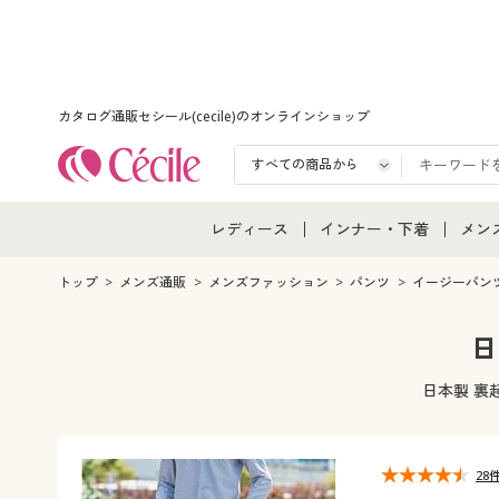
カタログ通販セシール(cecile)のオンラインショップ
レディース
インナー・下着
メン
レディース通販すべて
インナー・下着通販すべ
メン
トップ
メンズ通販
メンズファッション
パンツ
イージーパン
レディースファッション
女性下着
メン
日
女性下着
メンズ下着
メン
日本製 裏
ジュニア・ティーンズ下
28