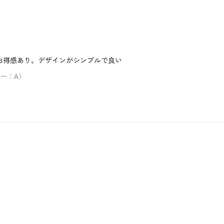
お得感あり。デザインがシンプルで良い
ラー：A）