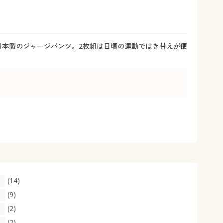
大きいサイズ 事務・制服
日本製のジャージパンツ。2枚組は日頃の運動ではき替えが便
(14)
(9)
(2)
(2)