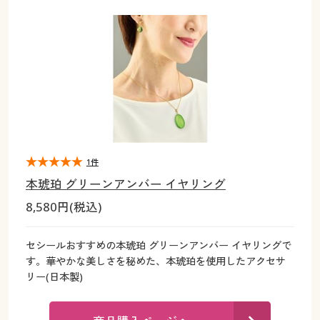
大きいサイズ
制服・スクールすべて
美容・健康・サプリメント
寝具・ベッド
制服・スクール
美容・健康通販すべて
家具・収納
キッチン・雑貨・日用品
バーゲン
大きいサイズ通販すべて
制服・学生服
カーテン・ラグ・ファブリック
大きいサイズ
制服・スクールすべて
美容・健康・サプリメント
寝具・ベッド
詳細検索
バーゲンセール
大きいサイズ レディース服
ジュニア・ティーンズ下着
バーゲン
大きいサイズ通販すべて
制服・学生服
カーテン・ラグ・ファブリック
商品カテゴリ一覧
シークレットセール
大きいサイズ レディース下着
詳細検索
バーゲンセール
大きいサイズ レディース服
ジュニア・ティーンズ下着
カタログ
1件
大きいサイズ メンズ
商品カテゴリ一覧
シークレットセール
大きいサイズ レディース下着
本琥珀 グリーンアンバー イヤリング
カタログ・チラシからのご注文
8,580円(税込)
カタログ
大きいサイズ 事務・制服
大きいサイズ メンズ
デジタルカタログ
カタログ・チラシからのご注文
セシールおすすめの本琥珀 グリーンアンバー イヤリングで
大きいサイズ 事務・制服
す。華やかな美しさを秘めた、本琥珀を使用したアクセサ
カタログ無料プレゼント
リー(日本製)
デジタルカタログ
会員メニュー