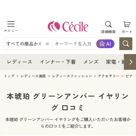
商品を探す
レディース
商品を探す
詳細検索
カート
インナー・下着
レディース通販すべて
レディース
メンズ
インナー・下着通販すべて
レディースファッション
インナー・下着
レディース通販すべて
レディース
インナー・下着
メンズ
家電・雑貨
家電・雑貨
メンズ通販すべて
女性下着
女性下着
メンズ
インナー・下着通販すべて
レディースファッション
トップ
レディース通販
レディースファッション
アクセサリー
ピア
寝具・インテリア・家具
家電・雑貨すべて
メンズファッション
メンズ下着
家電・雑貨
メンズ通販すべて
女性下着
女性下着
本琥珀 グリーンアンバー イヤリン
美容・健康
寝具・インテリア・家具通販すべて
グ 口コミ
家電
メンズ下着
ジュニア・ティーンズ下着
寝具・インテリア・家具
家電・雑貨すべて
メンズファッション
メンズ下着
本琥珀 グリーンアンバー イヤリングをご購入いただいたお客様か
制服・スクール
美容・健康通販すべて
家具・収納
キッチン・雑貨・日用品
美容・健康
寝具・インテリア・家具通販すべて
家電
メンズ下着
らの口コミをご紹介します。
ジュニア・ティーンズ下着