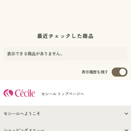
最近チェックした商品
表示できる商品がありません。
表示履歴を残す
セシール トップページへ
セシールへようこそ
はじめての方へ
ご利用環境について
ショッピングメニュー