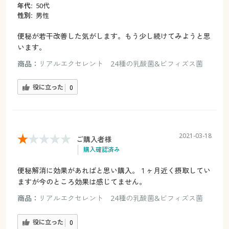
年代:
50代
性別:
男性
便秘が若干改善した気がします。もう少し続けてみようと思
います。
商品：
リアルエクセレント 24種の乳酸菌&ビフィズス菌
役に立った
0
2021-03-18
ご購入者様
購入確認済み
便秘解消に効果があればと思い購入。１ヶ月近く摂取してい
ますが今のところ効果は感じてません。
商品：
リアルエクセレント 24種の乳酸菌&ビフィズス菌
役に立った
0