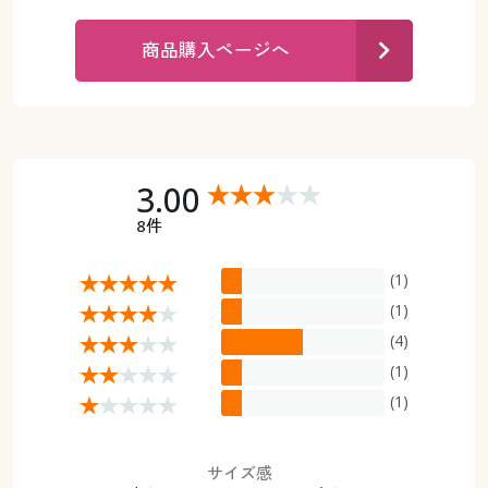
カタログ無料プレゼント
マイページ
商品購入ページへ
会員メニュー
閲覧履歴
マイページ
お気に入り
閲覧履歴
3.00
サポート
8件
お気に入り
ご利用ガイド
(1)
サポート
(1)
よくある質問とお問い合わせ
ご利用ガイド
(4)
(1)
よくある質問とお問い合わせ
(1)
サイズ感