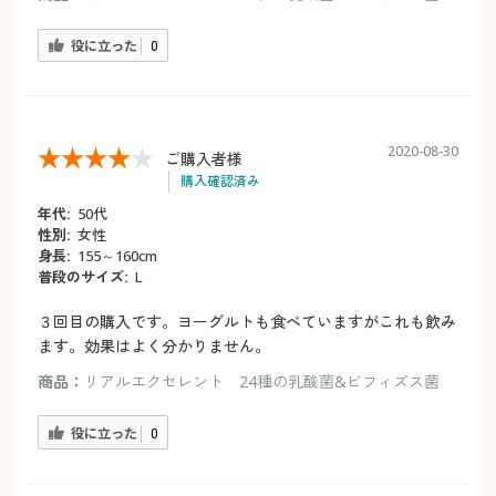
役に立った
0
2020-08-30
ご購入者様
購入確認済み
年代:
50代
性別:
女性
身長:
155～160cm
普段のサイズ:
L
３回目の購入です。ヨーグルトも食べていますがこれも飲み
ます。効果はよく分かりません。
商品：
リアルエクセレント 24種の乳酸菌&ビフィズス菌
役に立った
0