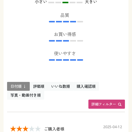
小さい
大きい
品質
お買い得感
使いやすさ
日付順 ↓
評価順
いいね数順
購入確認順
写真・動画付き順
詳細フィルター
2025-04-12
ご購入者様