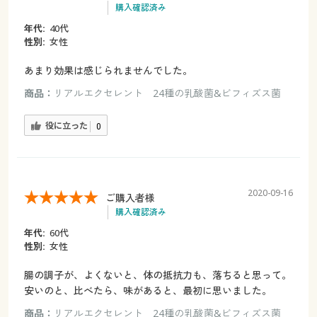
購入確認済み
年代:
40代
性別:
女性
あまり効果は感じられませんでした。
商品：
リアルエクセレント 24種の乳酸菌&ビフィズス菌
役に立った
0
2020-09-16
ご購入者様
購入確認済み
年代:
60代
性別:
女性
腸の調子が、よくないと、体の抵抗力も、落ちると思って。
安いのと、比べたら、味があると、最初に思いました。
商品：
リアルエクセレント 24種の乳酸菌&ビフィズス菌