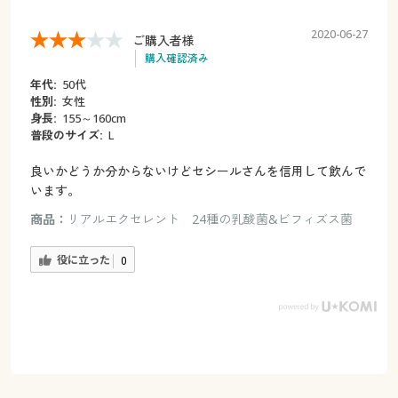
2020-06-27
ご購入者様
購入確認済み
年代:
50代
性別:
女性
身長:
155～160cm
普段のサイズ:
L
良いかどうか分からないけどセシールさんを信用して飲んで
います。
商品：
リアルエクセレント 24種の乳酸菌&ビフィズス菌
役に立った
0