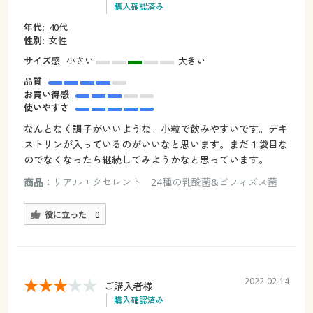
購入確認済み
年代:
40代
性別:
女性
サイズ感
小さい
大きい
品質
お買い得感
使いやすさ
なんとなく調子がいいような。小粒で飲みやすいです。デキ
ストリンが入っているのがいいなと思います。まだ１袋目な
のでなくなったら継続してみようかなと思っています。
商品：
リアルエクセレント 24種の乳酸菌&ビフィズス菌
役に立った
0
2022-02-14
ご購入者様
購入確認済み