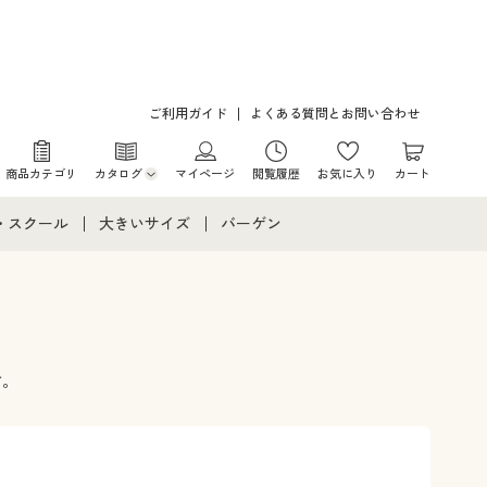
ご利用ガイド
よくある質問とお問い合わせ
商品カテゴリ
カタログ
マイページ
閲覧履歴
お気に入り
カート
カタログ・チラシからのご注文
・スクール
大きいサイズ
バーゲン
デジタルカタログ
て
・スクールすべて
大きいサイズ通販すべて
バーゲンセール
カタログ無料プレゼント
メント
・学生服
大きいサイズ レディース服
シークレットセール
ニア・ティーンズ下着
大きいサイズ レディース下着
す。
大きいサイズ メンズ