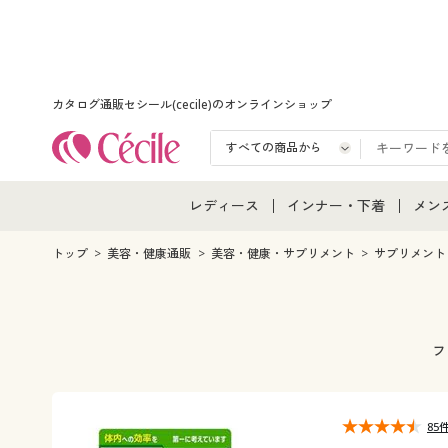
カタログ通販セシール(cecile)のオンラインショップ
レディース
インナー・下着
メン
レディース通販すべて
インナー・下着通販すべ
メン
トップ
美容・健康通販
美容・健康・サプリメント
サプリメント
レディースファッション
女性下着
メン
女性下着
メンズ下着
メン
フ
ジュニア・ティーンズ下
85