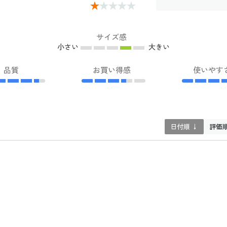
サイズ感
小さい
大きい
品質
お買い得感
使いやす
日付順 ↓
評価