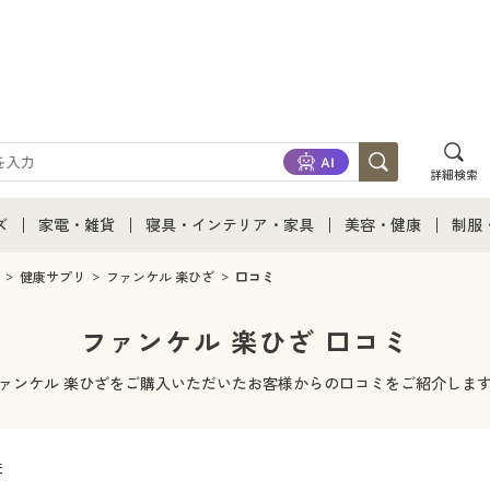
詳細検索
ズ
家電・雑貨
寝具・インテリア・家具
美容・健康
制服
て
ズ通販すべて
家電・雑貨すべて
寝具・インテリア・家具通販すべて
美容・健康通販すべ
制服
健康サプリ
ファンケル 楽ひざ
口コミ
ズファッション
家電
家具・収納
美容・健康・サプリ
制服
ファンケル 楽ひざ 口コミ
ズ下着
キッチン・雑貨・日用品
寝具・ベッド
ジュ
ァンケル 楽ひざをご購入いただいたお客様からの口コミをご紹介しま
着
カーテン・ラグ・ファブリック
件