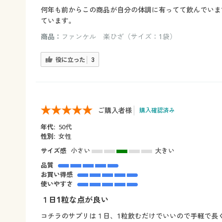
何年も前からこの商品が自分の体調に有ってて飲んでいま
ています。
商品：
ファンケル 楽ひざ（サイズ：1袋）
役に立った
3
ご購入者様
購入確認済み
年代:
50代
性別:
女性
サイズ感
小さい
大きい
品質
お買い得感
使いやすさ
１日1粒な点が良い
コチラのサプリは１日、1粒飲むだけでいいので手軽で長