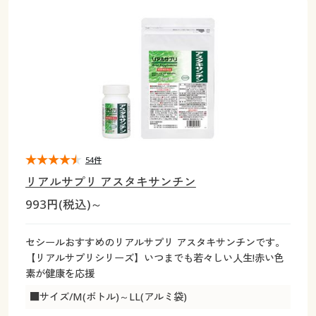
大きいサイズ
制服・スクールすべて
美容・健康・サプリメント
寝具・ベッド
制服・スクール
美容・健康通販すべて
家具・収納
キッチン・雑貨・日用品
バーゲン
大きいサイズ通販すべて
制服・学生服
カーテン・ラグ・ファブリック
大きいサイズ
制服・スクールすべて
美容・健康・サプリメント
寝具・ベッド
詳細検索
バーゲンセール
大きいサイズ レディース服
ジュニア・ティーンズ下着
バーゲン
大きいサイズ通販すべて
制服・学生服
カーテン・ラグ・ファブリック
商品カテゴリ一覧
シークレットセール
大きいサイズ レディース下着
詳細検索
バーゲンセール
大きいサイズ レディース服
ジュニア・ティーンズ下着
カタログ
54件
大きいサイズ メンズ
商品カテゴリ一覧
シークレットセール
大きいサイズ レディース下着
リアルサプリ アスタキサンチン
カタログ・チラシからのご注文
993円(税込)～
カタログ
大きいサイズ 事務・制服
大きいサイズ メンズ
デジタルカタログ
カタログ・チラシからのご注文
セシールおすすめのリアルサプリ アスタキサンチンです。
大きいサイズ 事務・制服
【リアルサプリシリーズ】いつまでも若々しい人生!赤い色
カタログ無料プレゼント
素が健康を応援
デジタルカタログ
■サイズ/M(ボトル)～LL(アルミ袋)
会員メニュー