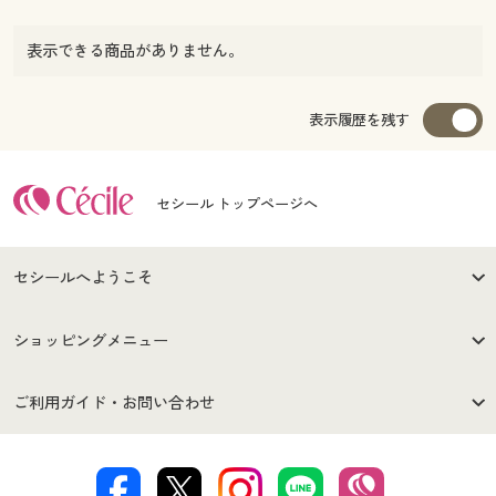
表示できる商品がありません。
表示履歴を残す
セシール トップページへ
セシールへようこそ
はじめての方へ
ご利用環境について
ショッピングメニュー
セシールご利用規約
プライバシーポリシー
商品カテゴリ
バーゲンセール
ご利用ガイド・お問い合わせ
特定商取引法に基づく表示
古物営業法に基づく表示
カタログ・チラシからのご注
デジタルカタログ
ご注文は
お届けは
文