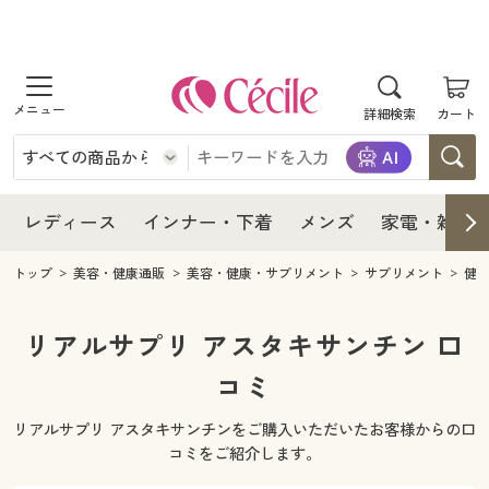
商品を探す
レディース
商品を探す
詳細検索
カート
インナー・下着
レディース通販すべて
レディース
メンズ
インナー・下着通販すべて
レディースファッション
インナー・下着
レディース通販すべて
レディース
インナー・下着
メンズ
家電・雑貨
家電・雑貨
メンズ通販すべて
女性下着
女性下着
メンズ
インナー・下着通販すべて
レディースファッション
トップ
美容・健康通販
美容・健康・サプリメント
サプリメント
健
寝具・インテリア・家具
家電・雑貨すべて
メンズファッション
メンズ下着
家電・雑貨
メンズ通販すべて
女性下着
女性下着
リアルサプリ アスタキサンチン 口
美容・健康
寝具・インテリア・家具通販すべて
コミ
家電
メンズ下着
ジュニア・ティーンズ下着
寝具・インテリア・家具
家電・雑貨すべて
メンズファッション
メンズ下着
リアルサプリ アスタキサンチンをご購入いただいたお客様からの口
制服・スクール
美容・健康通販すべて
家具・収納
キッチン・雑貨・日用品
美容・健康
寝具・インテリア・家具通販すべて
家電
メンズ下着
コミをご紹介します。
ジュニア・ティーンズ下着