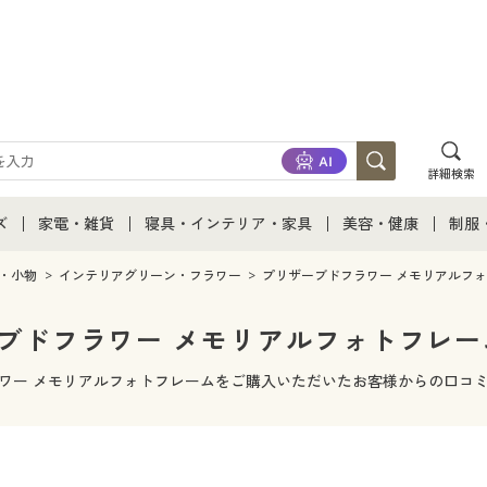
詳細検索
ズ
家電・雑貨
寝具・インテリア・家具
美容・健康
制服
て
ズ通販すべて
家電・雑貨すべて
寝具・インテリア・家具通販すべて
美容・健康通販すべ
制服
・小物
インテリアグリーン・フラワー
プリザーブドフラワー メモリアルフ
ズファッション
家電
家具・収納
美容・健康・サプリ
制服
ブドフラワー メモリアルフォトフレー
ズ下着
キッチン・雑貨・日用品
寝具・ベッド
ジュ
ワー メモリアルフォトフレームをご購入いただいたお客様からの口コ
着
カーテン・ラグ・ファブリック