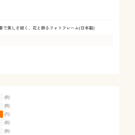
大きいサイズ 事務・制服
要で美しさ続く、花と飾るフォトフレーム(日本製)
(0)
(0)
(1)
(0)
(0)