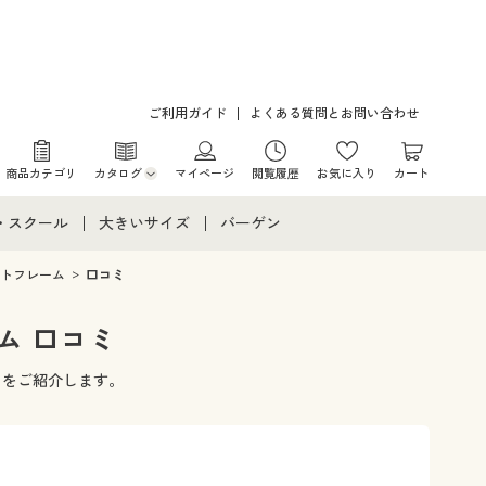
ご利用ガイド
よくある質問とお問い合わせ
商品カテゴリ
カタログ
マイページ
閲覧履歴
お気に入り
カート
カタログ・チラシからのご注文
・スクール
大きいサイズ
バーゲン
デジタルカタログ
て
・スクールすべて
大きいサイズ通販すべて
バーゲンセール
ォトフレーム
口コミ
カタログ無料プレゼント
メント
・学生服
大きいサイズ レディース服
シークレットセール
ム 口コミ
ニア・ティーンズ下着
大きいサイズ レディース下着
ミをご紹介します。
大きいサイズ メンズ