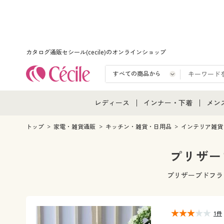
カタログ通販セシール(cecile)のオンラインショップ
レディース
インナー・下着
メン
レディース通販すべて
インナー・下着通販すべ
メン
トップ
家電・雑貨通販
キッチン・雑貨・日用品
インテリア雑貨
レディースファッション
女性下着
メン
プリザー
女性下着
メンズ下着
メン
プリザーブドフラ
ジュニア・ティーンズ下
1件