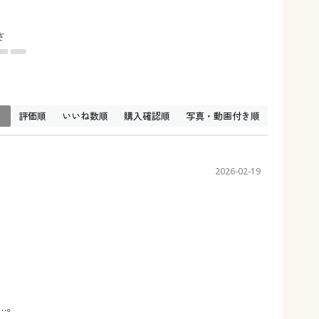
さ
↓
評価順
いいね数順
購入確認順
写真・動画付き順
2026-02-19
…。