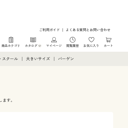
ご利用ガイド
よくある質問とお問い合わせ
商品カテゴリ
カタログ
マイページ
閲覧履歴
お気に入り
カート
カタログ・チラシからのご注文
・スクール
大きいサイズ
バーゲン
デジタルカタログ
て
・スクールすべて
大きいサイズ通販すべて
バーゲンセール
カタログ無料プレゼント
メント
・学生服
大きいサイズ レディース服
シークレットセール
ニア・ティーンズ下着
大きいサイズ レディース下着
します。
大きいサイズ メンズ