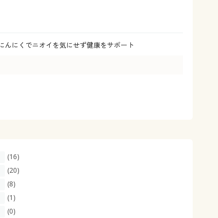
大きいサイズ 事務・制服
にんにくでニオイを気にせず健康をサポート
(16)
(20)
(8)
(1)
(0)