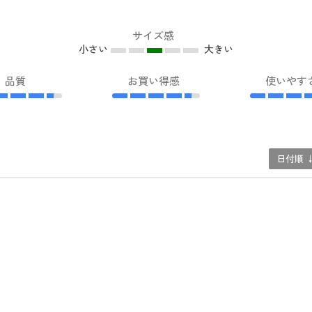
サイズ感
小さい
大きい
品質
お買い得感
使いやす
日付順 