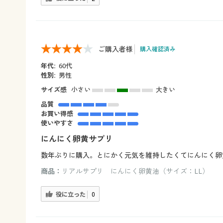
ご購入者様
購入確認済み
年代:
60代
性別:
男性
サイズ感
小さい
大きい
品質
お買い得感
使いやすさ
にんにく卵黄サプリ
数年ぶりに購入。とにかく元気を維持したくてにんにく卵
商品：
リアルサプリ にんにく卵黄油（サイズ：LL）
役に立った
0