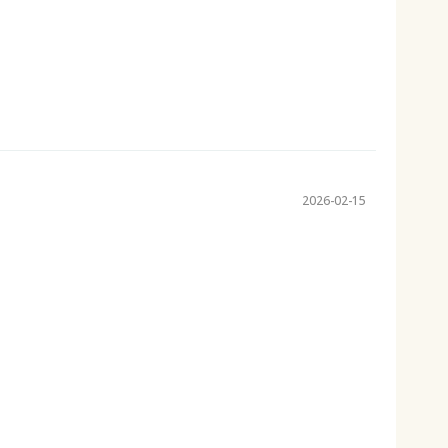
2026-02-15