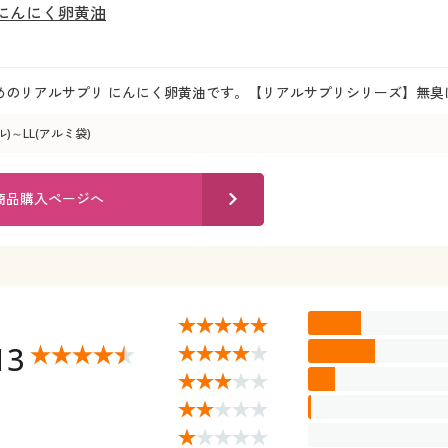
にんにく卵黄油
めのリアルサプリ にんにく卵黄油です。【リアルサプリシリーズ】無臭
)～LL(アルミ袋)
商品購入ページへ
13