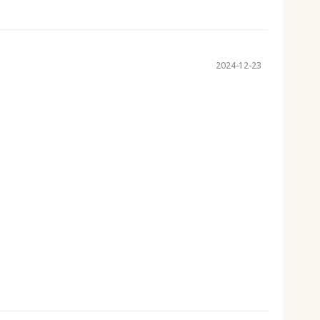
2024-12-23