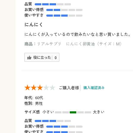
品質
お買い得感
使いやすさ
にんにく
にんにくが入っているので飲みたいなと思い買いました。
商品：
リアルサプリ にんにく卵黄油（サイズ：M）
役に立った
0
ご購入者様
購入確認済み
年代:
60代
性別:
男性
サイズ感
小さい
大きい
品質
お買い得感
使いやすさ