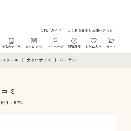
ご利用ガイド
よくある質問とお問い合わせ
商品カテゴリ
カタログ
マイページ
閲覧履歴
お気に入り
カート
カタログ・チラシからのご注文
・スクール
大きいサイズ
バーゲン
デジタルカタログ
て
・スクールすべて
大きいサイズ通販すべて
バーゲンセール
カタログ無料プレゼント
メント
・学生服
大きいサイズ レディース服
シークレットセール
口コミ
ニア・ティーンズ下着
大きいサイズ レディース下着
ご紹介します。
大きいサイズ メンズ