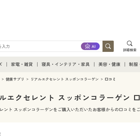
詳細検索
ズ
家電・雑貨
寝具・インテリア・家具
美容・健康
制服
て
ズ通販すべて
家電・雑貨すべて
寝具・インテリア・家具通販すべて
美容・健康通販すべ
制服
健康サプリ
リアルエクセレント スッポンコラーゲン
口コミ
ズファッション
家電
家具・収納
美容・健康・サプリ
制服
ルエクセレント スッポンコラーゲン 
ズ下着
キッチン・雑貨・日用品
寝具・ベッド
ジュ
レント スッポンコラーゲンをご購入いただいたお客様からの口コミを
着
カーテン・ラグ・ファブリック
件