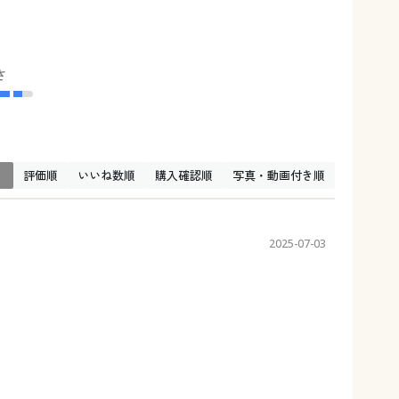
さ
↓
評価順
いいね数順
購入確認順
写真・動画付き順
2025-07-03