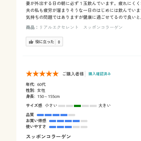
妻が外出する日の朝に必ず１玉飲んでいます。疲れにくく
夫の私も疲労が溜まりそうな一日のはじめには飲んでいま
気持ちの問題ではありますが健康に過ごせてるので良いと
商品：
リアルエクセレント スッポンコラーゲン
役に立った
0
ご購入者様
購入確認済み
年代:
60代
性別:
女性
身長:
150～155cm
サイズ感
小さい
大きい
品質
お買い得感
使いやすさ
スッポンコラーゲン