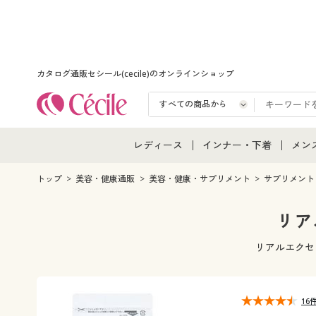
カタログ通販セシール(cecile)のオンラインショップ
レディース
インナー・下着
メン
レディース通販すべて
インナー・下着通販すべ
メン
トップ
美容・健康通販
美容・健康・サプリメント
サプリメント
レディースファッション
女性下着
メン
リア
女性下着
メンズ下着
メン
リアルエクセ
ジュニア・ティーンズ下
16