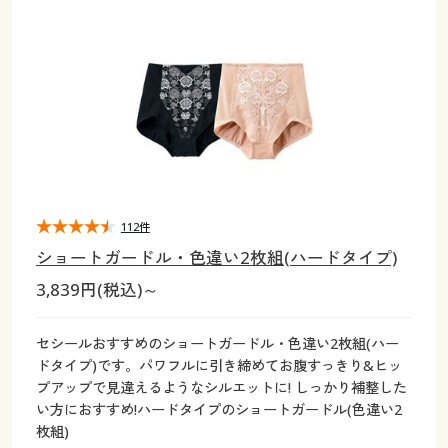
大きいサイズ
制服・スクールすべて
美容・健康・サプリメント
寝具・ベッド
制服・スクール
美容・健康通販すべて
家具・収納
キッチン・雑貨・日用品
バーゲン
大きいサイズ通販すべて
制服・学生服
カーテン・ラグ・ファブリック
大きいサイズ
制服・スクールすべて
美容・健康・サプリメント
寝具・ベッド
詳細検索
バーゲンセール
大きいサイズ レディース服
ジュニア・ティーンズ下着
バーゲン
大きいサイズ通販すべて
制服・学生服
カーテン・ラグ・ファブリック
商品カテゴリ一覧
シークレットセール
大きいサイズ レディース下着
詳細検索
バーゲンセール
大きいサイズ レディース服
ジュニア・ティーンズ下着
カタログ
112件
大きいサイズ メンズ
商品カテゴリ一覧
シークレットセール
大きいサイズ レディース下着
ショートガードル・色違い2枚組(ハードタイプ)
カタログ・チラシからのご注文
3,839円(税込)～
カタログ
大きいサイズ 事務・制服
大きいサイズ メンズ
デジタルカタログ
カタログ・チラシからのご注文
セシールおすすめのショートガードル・色違い2枚組(ハー
大きいサイズ 事務・制服
ドタイプ)です。パワフルに引き締めてお腹すっきり&ヒッ
カタログ無料プレゼント
プアップで見違えるようなシルエットに! しっかり補整した
デジタルカタログ
い方におすすめ!ハードタイプのショートガードル(色違い2
枚組)
会員メニュー