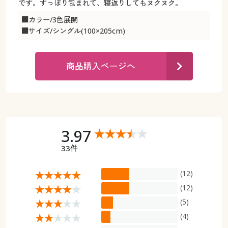
カタログ無料プレゼント
です。すっぽり包まれて、寝返りしてもヌクヌク。
マイページ
■カラー/3色展開
会員メニュー
■サイズ/シングル(100×205cm)
閲覧履歴
マイページ
商品購入ページへ
お気に入り
閲覧履歴
サポート
お気に入り
ご利用ガイド
3.97
サポート
33件
よくある質問とお問い合わせ
ご利用ガイド
(12)
よくある質問とお問い合わせ
(12)
(5)
(4)