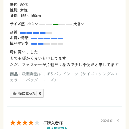
年代:
80代
性別:
女性
身長:
155～160cm
サイズ感
小さい
大きい
品質
お買い得感
使いやすさ
母に買いました
とても暖かく良いと申してます
ただ、ファスナーが片側だけなので少し不便だと申してます
商品：
吸湿発熱すっぽりパッドシーツ（サイズ：シングル /
カラー：パウダーローズ）
役に立った
0
2026-01-19
ご購入者様
購入確認済み