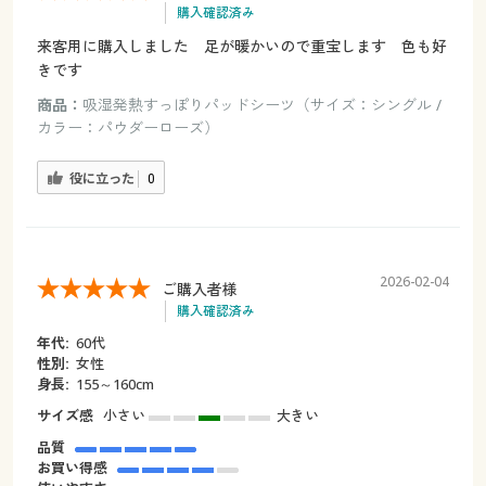
購入確認済み
来客用に購入しました 足が暖かいので重宝します 色も好
きです
商品：
吸湿発熱すっぽりパッドシーツ（サイズ：シングル /
カラー：パウダーローズ）
役に立った
0
2026-02-04
ご購入者様
購入確認済み
年代:
60代
性別:
女性
身長:
155～160cm
サイズ感
小さい
大きい
品質
お買い得感