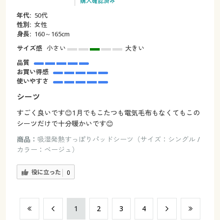
購入確認済み
年代:
50代
性別:
女性
身長:
160～165cm
サイズ感
小さい
大きい
品質
お買い得感
使いやすさ
シーツ
すごく良いです😊1月でもこたつも電気毛布もなくてもこの
シーツだけで十分暖かいです😊
商品：
吸湿発熱すっぽりパッドシーツ（サイズ：シングル /
カラー：ベージュ）
役に立った
0
​1
​2
​3
​4