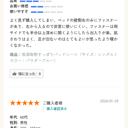
品質
お買い得感
使いやすさ
よく見ず購入してしまい、ベッドの壁側右のみにファスナー
があり、左から入るので非常に使いにくい。ファスナーは両
サイドでも半分以上深めに開くようにしたら出入りが楽。肌
さわりはよく、足が出ないのはとてもよいが思ったより暖か
くなかった。
商品：
吸湿発熱すっぽりパッドシーツ（サイズ：シングル /
カラー：パウダーブルー）
役に立った
0
2026-01-29
ご購入者様
購入確認済み
年代:
60代
性別:
男性
身長:
160～165cm