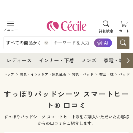
商品を探す
レディース
商品を探す
詳細検索
カート
インナー・下着
レディース通販すべて
レディース
メンズ
インナー・下着通販すべて
レディースファッション
インナー・下着
レディース通販すべて
レディース
インナー・下着
メンズ
家電・雑貨
家電・雑貨
メンズ通販すべて
女性下着
女性下着
メンズ
インナー・下着通販すべて
レディースファッション
トップ
寝具・インテリア・家具通販
寝具・ベッド
布団・枕
ベッド
寝具・インテリア・家具
家電・雑貨すべて
メンズファッション
メンズ下着
家電・雑貨
メンズ通販すべて
女性下着
女性下着
すっぽりパッドシーツ スマートヒー
美容・健康
寝具・インテリア・家具通販すべて
ト® 口コミ
家電
メンズ下着
ジュニア・ティーンズ下着
寝具・インテリア・家具
家電・雑貨すべて
メンズファッション
メンズ下着
すっぽりパッドシーツ スマートヒート®をご購入いただいたお客様
制服・スクール
美容・健康通販すべて
家具・収納
キッチン・雑貨・日用品
美容・健康
寝具・インテリア・家具通販すべて
家電
メンズ下着
からの口コミをご紹介します。
ジュニア・ティーンズ下着