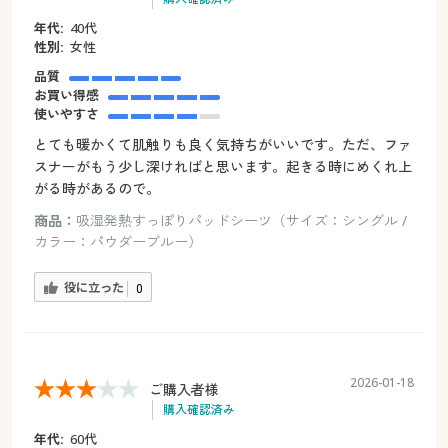
年代:
40代
性別:
女性
品質
お買い得感
使いやすさ
とても暖かくて肌触りも良く気持ちがいいです。ただ、ファ
スナーがもう少し深ければと思います。起きる時にめくれ上
がる時があるので。
商品：
吸湿発熱すっぽりパッドシーツ（サイズ：シングル /
カラー：パウダーブルー）
役に立った
0
2026-01-18
ご購入者様
購入確認済み
年代:
60代