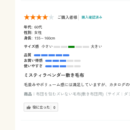
ご購入者様
購入確認済み
年代:
60代
性別:
女性
身長:
155～160cm
サイズ感
小さい
大きい
品質
お買い得感
使いやすさ
ミスティラベンダー敷き毛布
毛並みやボリューム感には満足していますが、カタログの
商品：
布団を包むズレない毛布(敷き布団用)（サイズ：ダブ
役に立った
0