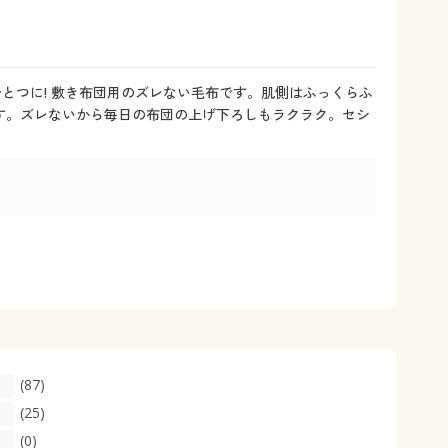
大きいサイズ 事務・制服
とつに! 敷き布団用のズレない毛布です。肌側はふっくらふ
す。ズレないから毎日の布団の上げ下ろしもラクラク。セシ
(87)
(25)
(0)