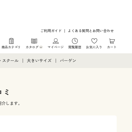
ご利用ガイド
よくある質問とお問い合わせ
商品カテゴリ
カタログ
マイページ
閲覧履歴
お気に入り
カート
カタログ・チラシからのご注文
・スクール
大きいサイズ
バーゲン
デジタルカタログ
て
・スクールすべて
大きいサイズ通販すべて
バーゲンセール
カタログ無料プレゼント
メント
・学生服
大きいサイズ レディース服
シークレットセール
コミ
ニア・ティーンズ下着
大きいサイズ レディース下着
紹介します。
大きいサイズ メンズ