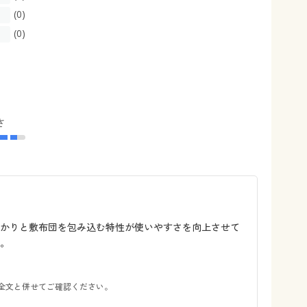
(0)
(0)
さ
っかりと敷布団を包み込む特性が使いやすさを向上させて
。
全文と併せてご確認ください。