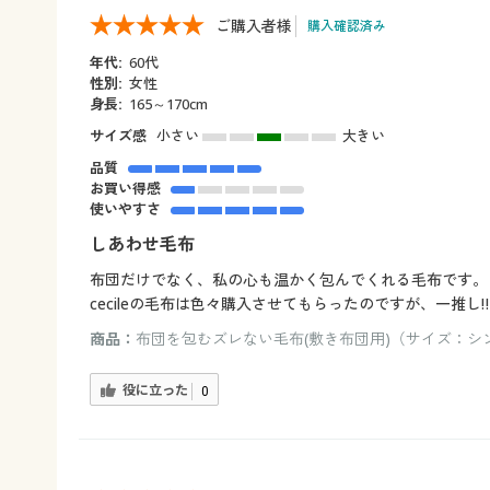
ご購入者様
購入確認済み
年代:
60代
性別:
女性
身長:
165～170cm
サイズ感
小さい
大きい
品質
お買い得感
使いやすさ
しあわせ毛布
布団だけでなく、私の心も温かく包んでくれる毛布です。
cecileの毛布は色々購入させてもらったのですが、一推し‼️
商品：
布団を包むズレない毛布(敷き布団用)（サイズ：シン
役に立った
0