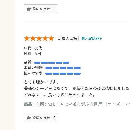
役に立った
0
ご購入者様
購入確認済み
年代:
60代
性別:
女性
品質
お買い得感
使いやすさ
とても暖かいです。
普通のシーツが冷たくて、取替えた日の夜は感動しました
ずれないし、良いものに出会えました。
商品：
布団を包むズレない毛布(敷き布団用)（サイズ：シン
役に立った
0