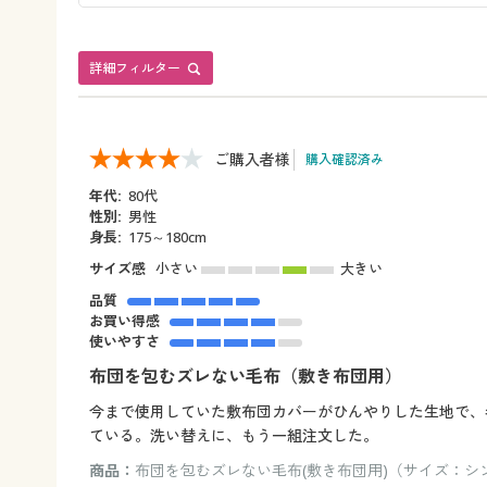
詳細フィルター
ご購入者様
購入確認済み
年代:
80代
性別:
男性
身長:
175～180cm
サイズ感
小さい
大きい
品質
お買い得感
使いやすさ
布団を包むズレない毛布（敷き布団用）
今まで使用していた敷布団カバーがひんやりした生地で、
ている。洗い替えに、もう一組注文した。
商品：
布団を包むズレない毛布(敷き布団用)（サイズ：シン