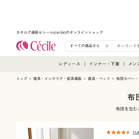
カタログ通販セシール(cecile)のオンラインショップ
レディース
インナー・下着
メン
レディース通販すべて
インナー・下着通販すべ
メン
トップ
寝具・インテリア・家具通販
寝具・ベッド
布団カバー・
レディースファッション
女性下着
メン
布
女性下着
メンズ下着
メン
布団を包む
ジュニア・ティーンズ下
11