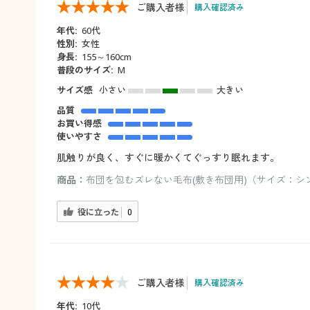
ご購入者様
購入確認済み
年代:
60代
性別:
女性
身長:
155～160cm
普段のサイズ:
M
サイズ感
小さい
大きい
品質
お買い得感
使いやすさ
肌触りが良く、すぐに暖かくてぐっすり眠れます。
商品：
布団を包むズレない毛布(敷き布団用)（サイズ：シン
役に立った
0
ご購入者様
購入確認済み
年代:
10代