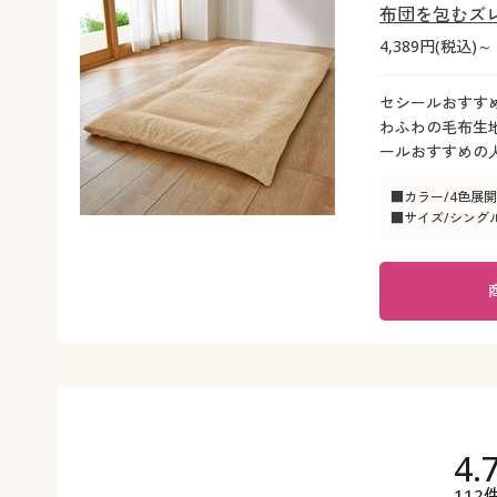
布団を包むズレ
4,389円(税込)～
セシールおすす
わふわの毛布生
ールおすすめの
■カラー/4色展開
■サイズ/シングル(1
4.
112