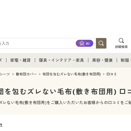
詳細検索
ズ
家電・雑貨
寝具・インテリア・家具
美容・健康
制服
て
ズ通販すべて
家電・雑貨すべて
寝具・インテリア・家具通販すべて
美容・健康通販すべ
制服
シーツ
敷布団カバー
布団を包むズレない毛布(敷き布団用)
口コミ
ズファッション
家電
家具・収納
美容・健康・サプリ
制服
団を包むズレない毛布(敷き布団用) 口
ズ下着
キッチン・雑貨・日用品
寝具・ベッド
ジュ
ズレない毛布(敷き布団用)をご購入いただいたお客様からの口コミをご
着
カーテン・ラグ・ファブリック
2件