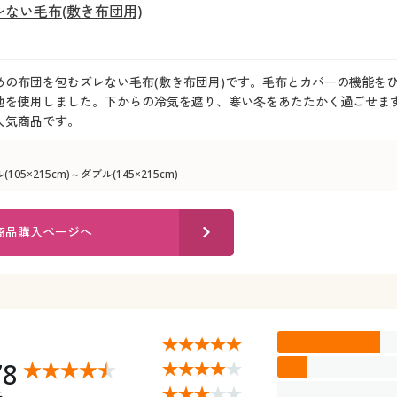
ない毛布(敷き布団用)
めの布団を包むズレない毛布(敷き布団用)です。毛布とカバーの機能をひ
地を使用しました。下からの冷気を遮り、寒い冬をあたたかく過ごせま
人気商品です。
05×215cm)～ダブル(145×215cm)
商品購入ページへ
78
件