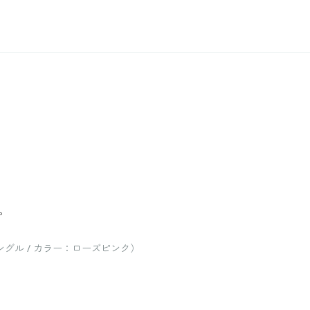
。
グル / カラー：ローズピンク）