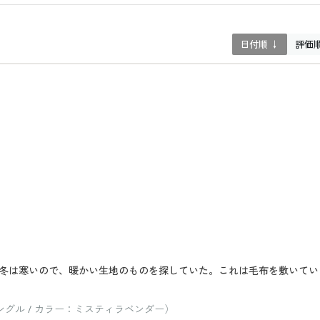
日付順 ↓
評価
冬は寒いので、暖かい生地のものを探していた。これは毛布を敷いてい
グル / カラー：ミスティラベンダー）